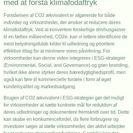
med at forstå klimafodaftryk
Forståelsen af CO2 ækvivalent er afgørende for både
individer og virksomheder, der ønsker at reducere deres
klimafodaftryk. Ved at konvertere forskellige drivhusgasser
til en fælles måleenhed, CO2e, kan vi lettere identificere de
mest betydningsfulde kilder til udledning og prioritere
effektive tiltag for at minimere vores påvirkning. For
virksomheder kan denne viden integreres i ESG-strategier
(Environmental, Social, and Governance) og grøn branding,
hvilket ikke alene styrker deres bæredygtighedsprofil, men
også kan føre til kommercielle fordele i form af øget
kundeloyalitet og markedsadgang.
Brugen af CO2 ækvivalent i ESG-strategier gør det muligt
for virksomheder at sætte konkrete mål for reduktion af
deres udledninger og dokumentere fremskridt over tid. Dette
kan skabe en konkurrencefordel, da flere forbrugere og
investorer søger at støtte virksomheder, der aktivt arbejder