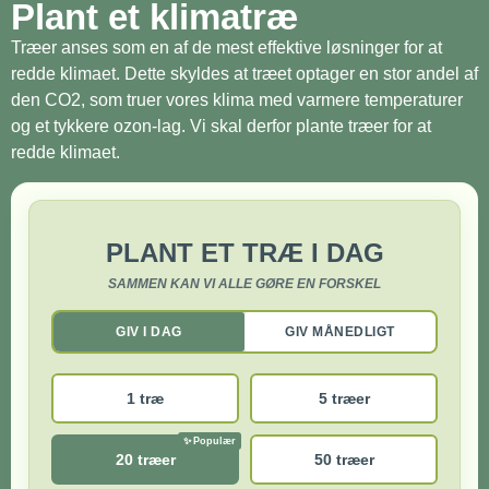
Plant et klimatræ
Træer anses som en af de mest effektive løsninger for at
redde klimaet. Dette skyldes at træet optager en stor andel af
den CO2, som truer vores klima med varmere temperaturer
og et tykkere ozon-lag. Vi skal derfor plante træer for at
redde klimaet.
PLANT ET TRÆ I DAG
SAMMEN KAN VI ALLE GØRE EN FORSKEL
GIV I DAG
GIV MÅNEDLIGT
1 træ
5 træer
20 træer
50 træer