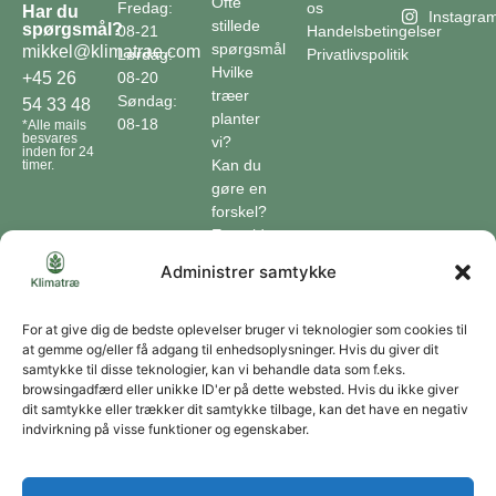
Ofte
Fredag:
os
Har du
Instagra
stillede
spørgsmål?
08-21
Handelsbetingelser
spørgsmål
mikkel@klimatrae.com
Lørdag:
Privatlivspolitik
Hvilke
08-20
+45 26
træer
Søndag:
54 33 48
planter
08-18
*Alle mails
besvares
vi?
inden for 24
Kan du
timer.
gøre en
forskel?
En guide
til klimaet
Administrer samtykke
Klimaordbogen
Hvordan
optager
For at give dig de bedste oplevelser bruger vi teknologier som cookies til
at gemme og/eller få adgang til enhedsoplysninger. Hvis du giver dit
træer
samtykke til disse teknologier, kan vi behandle data som f.eks.
co2?
browsingadfærd eller unikke ID'er på dette websted. Hvis du ikke giver
dit samtykke eller trækker dit samtykke tilbage, kan det have en negativ
Forbliv forbundet
indvirkning på visse funktioner og egenskaber.
Få opdateringer om vores genoprettende tiltag sendt direkte til din indbakke.