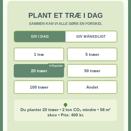
PLANT ET TRÆ I DAG
SAMMEN KAN VI ALLE GØRE EN FORSKEL
GIV I DAG
GIV MÅNEDLIGT
1 træ
5 træer
20 træer
50 træer
100 træer
Andet
Du planter 20 træer • 2 ton CO₂ mindre • 58 m²
skov • Pris: 400 kr.