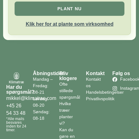
PLANT NU
Klik her for at plante som virksomhed
Åbningstider
Bliv
Kontakt
Følg os
klogere
Mandag –
Kontakt
Faceboo
Ofte
Fredag:
os
Har du
Instagra
stillede
spørgsmål?
08-21
Handelsbetingelser
spørgsmål
mikkel@klimatrae.com
Lørdag:
Privatlivspolitik
Hvilke
08-20
+45 26
træer
Søndag:
54 33 48
planter
08-18
*Alle mails
besvares
vi?
inden for 24
Kan du
timer.
gøre en