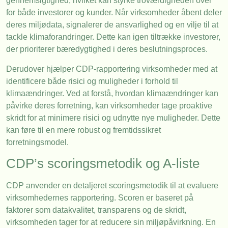
gennemsigtighed, hvilket kan styrke troværdigheden over
for både investorer og kunder. Når virksomheder åbent deler
deres miljødata, signalerer de ansvarlighed og en vilje til at
tackle klimaforandringer. Dette kan igen tiltrække investorer,
der prioriterer bæredygtighed i deres beslutningsproces.
Derudover hjælper CDP-rapportering virksomheder med at
identificere både risici og muligheder i forhold til
klimaændringer. Ved at forstå, hvordan klimaændringer kan
påvirke deres forretning, kan virksomheder tage proaktive
skridt for at minimere risici og udnytte nye muligheder. Dette
kan føre til en mere robust og fremtidssikret
forretningsmodel.
CDP’s scoringsmetodik og A-liste
CDP anvender en detaljeret scoringsmetodik til at evaluere
virksomhedernes rapportering. Scoren er baseret på
faktorer som datakvalitet, transparens og de skridt,
virksomheden tager for at reducere sin miljøpåvirkning. En