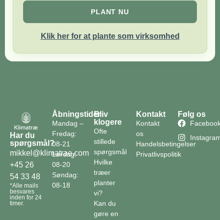
PLANT NU
Klik her for at plante som virksomhed
Åbningstider
Bliv
Kontakt
Følg os
klogere
Mandag –
Kontakt
Faceboo
Ofte
Fredag:
os
Har du
Instagra
stillede
spørgsmål?
08-21
Handelsbetingelser
spørgsmål
mikkel@klimatrae.com
Lørdag:
Privatlivspolitik
Hvilke
08-20
+45 26
træer
Søndag:
54 33 48
planter
08-18
*Alle mails
besvares
vi?
inden for 24
Kan du
timer.
gøre en