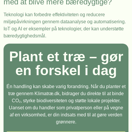
med at blive mere bæredygtige?
Teknologi kan forbedre effektiviteten og reducere
miljøpåvirkningen gennem dataanalyse og automatisering.
IoT og AI er eksempler på teknologier, der kan understøtte
bæredygtighedsmål.
Plant et træ – gør
en forskel i dag
Én handling kan skabe varig forandring. Når du planter et
træ gennem Klimatræ.dk, bidrager du direkte til at binde
CO₂, styrke biodiversiteten og støtte lokale projekter.
Uanset om du handler som privatperson eller på vegne
af en virksomhed, er din indsats med til at gøre verden
grønnere.