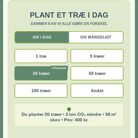
PLANT ET TRÆ I DAG
SAMMEN KAN VI ALLE GØRE EN FORSKEL
GIV I DAG
GIV MÅNEDLIGT
1 træ
5 træer
20 træer
50 træer
100 træer
Andet
Du planter 20 træer • 2 ton CO₂ mindre • 58 m²
skov • Pris: 400 kr.