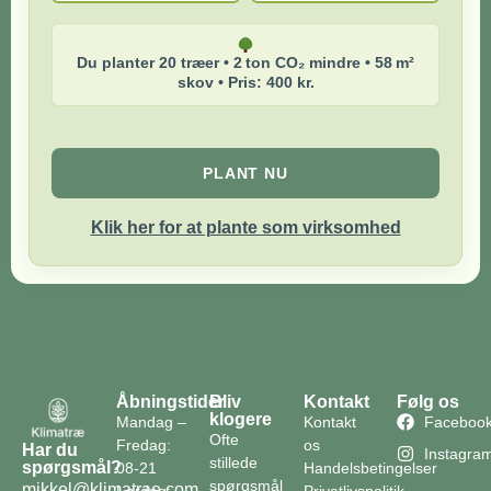
Du planter 20 træer • 2 ton CO₂ mindre • 58 m²
skov • Pris: 400 kr.
PLANT NU
Klik her for at plante som virksomhed
Åbningstider
Bliv
Kontakt
Følg os
klogere
Mandag –
Kontakt
Faceboo
Ofte
Fredag:
os
Har du
Instagra
stillede
spørgsmål?
08-21
Handelsbetingelser
spørgsmål
mikkel@klimatrae.com
Lørdag:
Privatlivspolitik