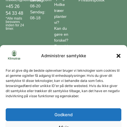
Hvilke
08-20
+45 26
træer
Søndag:
54 33 48
planter
08-18
*Alle mails
besvares
vi?
inden for 24
Kan du
timer.
gøre en
forskel?
En guide
til klimaet
Administrer samtykke
Klimaordbogen
Hvordan
optager
For at give dig de bedste oplevelser bruger vi teknologier som cookies til
at gemme og/eller få adgang til enhedsoplysninger. Hvis du giver dit
træer
samtykke til disse teknologier, kan vi behandle data som f.eks.
co2?
browsingadfærd eller unikke ID'er på dette websted. Hvis du ikke giver
dit samtykke eller trækker dit samtykke tilbage, kan det have en negativ
Forbliv forbundet
indvirkning på visse funktioner og egenskaber.
Få opdateringer om vores genoprettende tiltag sendt direkte til din indbakke.
Godkend