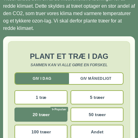
redde klimaet. Dette skyldes at træet optager en stor andel af
den CO2, som truer vores klima med varmere temperaturer
og et tykkere ozon-lag. Vi skal derfor plante træer for at
redde klimaet.
PLANT ET TRÆ I DAG
SAMMEN KAN VI ALLE GØRE EN FORSKEL
GIV I DAG
GIV MÅNEDLIGT
1 træ
5 træer
20 træer
50 træer
100 træer
Andet