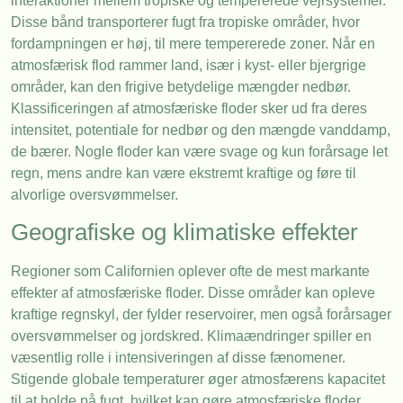
interaktioner mellem tropiske og tempererede vejrsystemer.
Disse bånd transporterer fugt fra tropiske områder, hvor
fordampningen er høj, til mere tempererede zoner. Når en
atmosfærisk flod rammer land, især i kyst- eller bjergrige
områder, kan den frigive betydelige mængder nedbør.
Klassificeringen af atmosfæriske floder sker ud fra deres
intensitet, potentiale for nedbør og den mængde vanddamp,
de bærer. Nogle floder kan være svage og kun forårsage let
regn, mens andre kan være ekstremt kraftige og føre til
alvorlige oversvømmelser.
Geografiske og klimatiske effekter
Regioner som Californien oplever ofte de mest markante
effekter af atmosfæriske floder. Disse områder kan opleve
kraftige regnskyl, der fylder reservoirer, men også forårsager
oversvømmelser og jordskred. Klimaændringer spiller en
væsentlig rolle i intensiveringen af disse fænomener.
Stigende globale temperaturer øger atmosfærens kapacitet
til at holde på fugt, hvilket kan gøre atmosfæriske floder