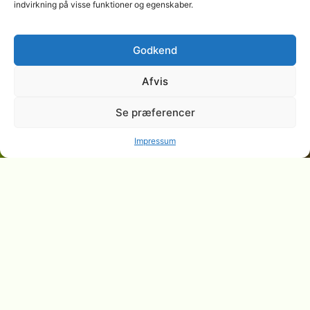
indvirkning på visse funktioner og egenskaber.
Godkend
Afvis
Se præferencer
Impressum
Acer pseudoplatanus
Ahorn, videnskabeligt kendt som Acer pseudoplatanus L.,
er ikke blot et udbredt træ i Danmark, men også en vigtig