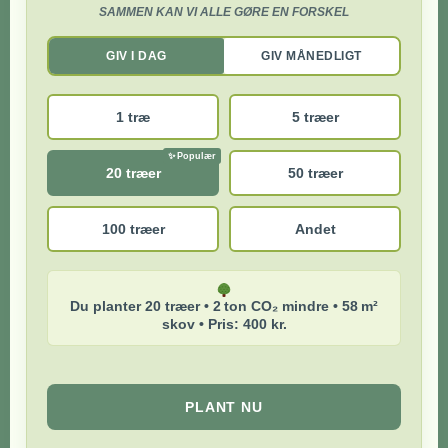
SAMMEN KAN VI ALLE GØRE EN FORSKEL
GIV I DAG
GIV MÅNEDLIGT
1 træ
5 træer
20 træer
50 træer
100 træer
Andet
Du planter 20 træer • 2 ton CO₂ mindre • 58 m²
skov • Pris: 400 kr.
PLANT NU