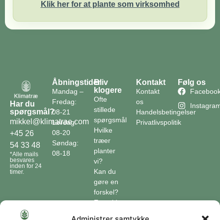
Klik her for at plante som virksomhed
Åbningstider
Bliv
Kontakt
Følg os
klogere
Mandag –
Kontakt
Faceboo
Ofte
Fredag:
os
Har du
Instagra
stillede
spørgsmål?
08-21
Handelsbetingelser
spørgsmål
mikkel@klimatrae.com
Lørdag:
Privatlivspolitik
Hvilke
08-20
+45 26
træer
Søndag:
54 33 48
planter
08-18
*Alle mails
besvares
vi?
inden for 24
Kan du
timer.
gøre en
forskel?
En guide
til klimaet
Administrer samtykke