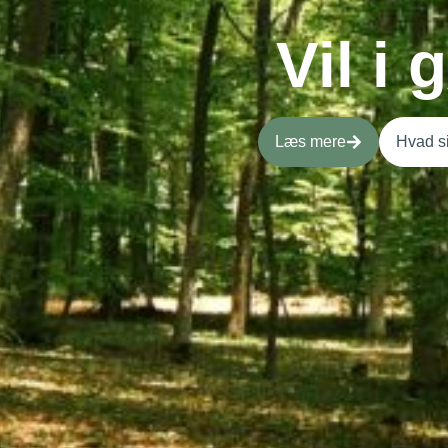
Vil i
Læs mere
Hvad si