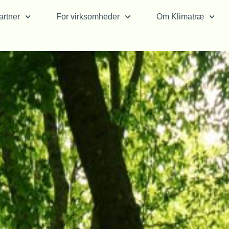
rtner
For virksomheder
Om Klimatræ