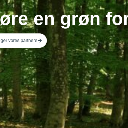
 gøre en grøn fo
ger vores partnere