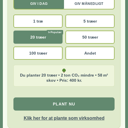
GIV I DAG
GIV MÅNEDLIGT
1 træ
5 træer
20 træer
50 træer
100 træer
Andet
Du planter 20 træer • 2 ton CO₂ mindre • 58 m²
skov • Pris: 400 kr.
PLANT NU
Klik her for at plante som virksomhed