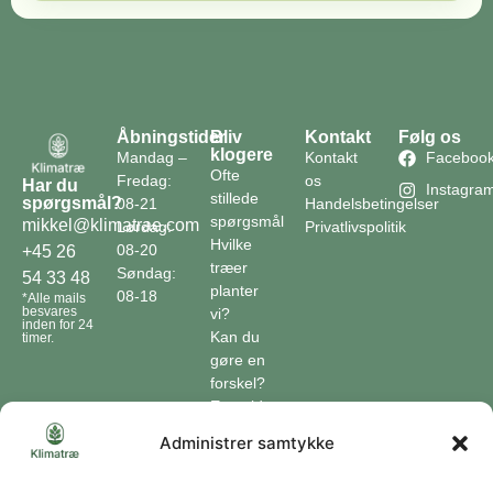
Åbningstider
Bliv
Kontakt
Følg os
klogere
Mandag –
Kontakt
Faceboo
Ofte
Fredag:
os
Har du
Instagra
stillede
spørgsmål?
08-21
Handelsbetingelser
spørgsmål
mikkel@klimatrae.com
Lørdag:
Privatlivspolitik
Hvilke
08-20
+45 26
træer
Søndag:
54 33 48
planter
08-18
*Alle mails
besvares
vi?
inden for 24
Kan du
timer.
gøre en
forskel?
En guide
til klimaet
Administrer samtykke
Klimaordbogen
Hvordan