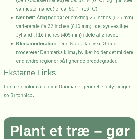
(den koldeste måned) er ca. 32 °F (0 °C), og i juli (den
varmeste måned) er ca. 60 °F (16 °C).
Nedbør:
Årlig nedbør er omkring 25 inches (635 mm),
varierende fra 32 inches (810 mm) i det sydvestlige
Jylland til 16 inches (405 mm) i dele af øhavet.
Klimamoderation:
Den Nordatlantiske Strøm
modererer Danmarks klima, hvilket holder det mildere
end andre regioner på lignende breddegrader.
Eksterne Links
For mere information om Danmarks generelle oplysninger,
se
Britannica
.
Plant et træ – gør