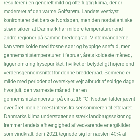
resulterer i en generelt mild og ofte fugtig klima, der er
modereret af den varme Golfstrøm. Landets vestkyst
konfronterer det barske Nordsøen, men den nordatlantiske
strøm sikrer, at Danmark har mildere temperaturer end
andre regioner på samme breddegrad. Vintermånederne
kan være kolde med frosne søer og hyppige snefald, men
gennemsnitstemperaturen i februar, årets koldeste måned,
ligger omkring frysepunktet, hvilket er betydeligt højere end
verdensgennemsnittet for denne breddegrad. Somrene er
milde med perioder af overskyet vejr afbrudt af solrige dage,
hvor juli, den varmeste måned, har en
gennemsnitstemperatur på cirka 16 °C. Nedbør falder jævnt
over året, men er mest intens fra sensommeren til efteråret.
Danmarks klima understøtter en stærk landbrugssektor og
fremmer landets afhængighed af vedvarende energikilder
som vindkraft, der i 2021 tegnede sig for næsten 40% af