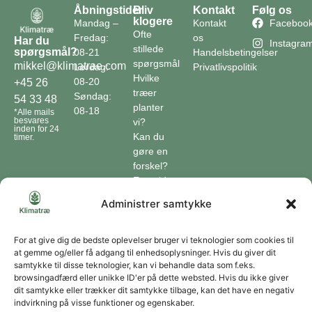
Åbningstider
Bliv
Kontakt
Følg os
klogere
Mandag –
Kontakt
Faceboo
Ofte
Fredag:
os
Har du
Instagra
stillede
spørgsmål?
08-21
Handelsbetingelser
spørgsmål
mikkel@klimatrae.com
Lørdag:
Privatlivspolitik
Hvilke
08-20
+45 26
træer
Søndag:
54 33 48
planter
08-18
*Alle mails
besvares
vi?
inden for 24
Kan du
timer.
gøre en
forskel?
En guide
til klimaet
Administrer samtykke
Klimaordbogen
Hvordan
optager
For at give dig de bedste oplevelser bruger vi teknologier som cookies til
at gemme og/eller få adgang til enhedsoplysninger. Hvis du giver dit
træer
samtykke til disse teknologier, kan vi behandle data som f.eks.
co2?
browsingadfærd eller unikke ID'er på dette websted. Hvis du ikke giver
dit samtykke eller trækker dit samtykke tilbage, kan det have en negativ
Forbliv forbundet
indvirkning på visse funktioner og egenskaber.