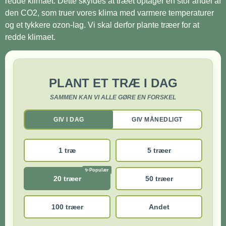
redde klimaet. Dette skyldes at træet optager en stor andel af
den CO2, som truer vores klima med varmere temperaturer
og et tykkere ozon-lag. Vi skal derfor plante træer for at
redde klimaet.
PLANT ET TRÆ I DAG
SAMMEN KAN VI ALLE GØRE EN FORSKEL
GIV I DAG
GIV MÅNEDLIGT
1 træ
5 træer
20 træer
50 træer
100 træer
Andet