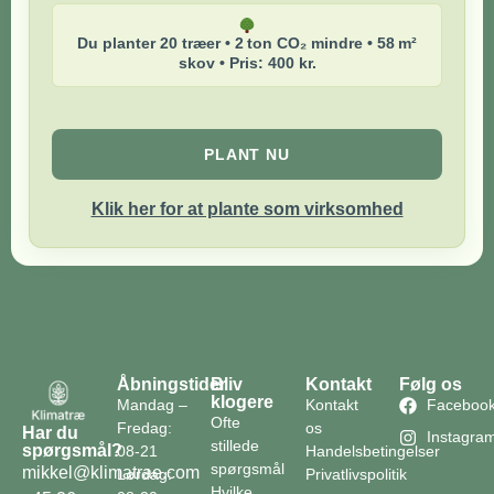
Du planter 20 træer • 2 ton CO₂ mindre • 58 m²
skov • Pris: 400 kr.
PLANT NU
Klik her for at plante som virksomhed
Åbningstider
Bliv
Kontakt
Følg os
klogere
Mandag –
Kontakt
Faceboo
Ofte
Fredag:
os
Har du
Instagra
stillede
spørgsmål?
08-21
Handelsbetingelser
spørgsmål
mikkel@klimatrae.com
Lørdag:
Privatlivspolitik
Hvilke