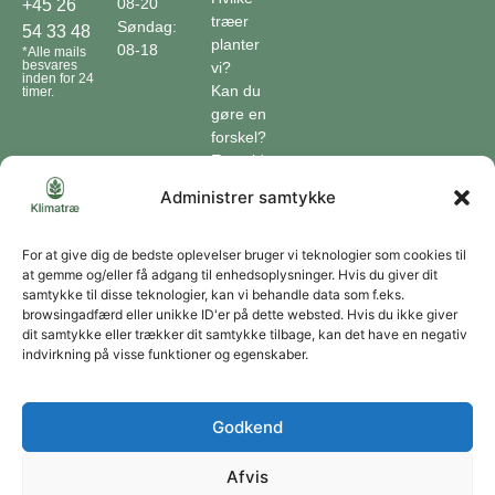
08-20
+45 26
træer
Søndag:
54 33 48
planter
08-18
*Alle mails
besvares
vi?
inden for 24
Kan du
timer.
gøre en
forskel?
En guide
til klimaet
Administrer samtykke
Klimaordbogen
Hvordan
optager
For at give dig de bedste oplevelser bruger vi teknologier som cookies til
at gemme og/eller få adgang til enhedsoplysninger. Hvis du giver dit
træer
samtykke til disse teknologier, kan vi behandle data som f.eks.
co2?
browsingadfærd eller unikke ID'er på dette websted. Hvis du ikke giver
dit samtykke eller trækker dit samtykke tilbage, kan det have en negativ
Forbliv forbundet
indvirkning på visse funktioner og egenskaber.
Få opdateringer om vores genoprettende tiltag sendt direkte til din indbakke.
Godkend
Afvis
Tilmeld