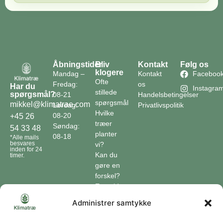
Åbningstider
Bliv
Kontakt
Følg os
klogere
Mandag –
Kontakt
Faceboo
Ofte
Fredag:
os
Har du
Instagra
stillede
spørgsmål?
08-21
Handelsbetingelser
spørgsmål
mikkel@klimatrae.com
Lørdag:
Privatlivspolitik
Hvilke
08-20
+45 26
træer
Søndag:
54 33 48
planter
08-18
*Alle mails
besvares
vi?
inden for 24
Kan du
timer.
gøre en
forskel?
En guide
til klimaet
Administrer samtykke
Klimaordbogen
Hvordan