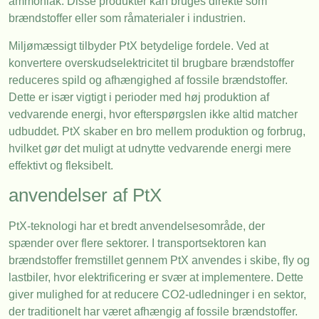
ammoniak. Disse produkter kan bruges direkte som
brændstoffer eller som råmaterialer i industrien.
Miljømæssigt tilbyder PtX betydelige fordele. Ved at
konvertere overskudselektricitet til brugbare brændstoffer
reduceres spild og afhængighed af fossile brændstoffer.
Dette er især vigtigt i perioder med høj produktion af
vedvarende energi, hvor efterspørgslen ikke altid matcher
udbuddet. PtX skaber en bro mellem produktion og forbrug,
hvilket gør det muligt at udnytte vedvarende energi mere
effektivt og fleksibelt.
anvendelser af PtX
PtX-teknologi har et bredt anvendelsesområde, der
spænder over flere sektorer. I transportsektoren kan
brændstoffer fremstillet gennem PtX anvendes i skibe, fly og
lastbiler, hvor elektrificering er svær at implementere. Dette
giver mulighed for at reducere CO2-udledninger i en sektor,
der traditionelt har været afhængig af fossile brændstoffer.