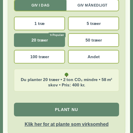
GIV I DAG
GIV MÅNEDLIGT
1 træ
5 træer
20 træer
50 træer
100 træer
Andet
Du planter 20 træer • 2 ton CO₂ mindre • 58 m²
skov • Pris: 400 kr.
PLANT NU
Klik her for at plante som virksomhed