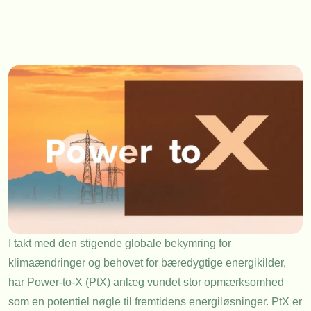
I takt med den stigende globale bekymring for
klimaændringer og behovet for bæredygtige energikilder,
har Power-to-X (PtX) anlæg vundet stor opmærksomhed
som en potentiel nøgle til fremtidens energiløsninger. PtX er