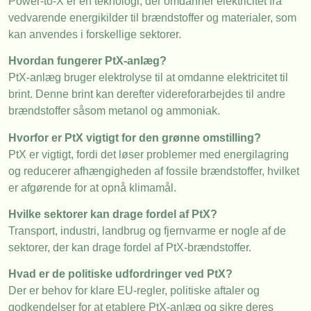
Power-to-X er en teknologi, der omdanner elektricitet fra
vedvarende energikilder til brændstoffer og materialer, som
kan anvendes i forskellige sektorer.
Hvordan fungerer PtX-anlæg?
PtX-anlæg bruger elektrolyse til at omdanne elektricitet til
brint. Denne brint kan derefter videreforarbejdes til andre
brændstoffer såsom metanol og ammoniak.
Hvorfor er PtX vigtigt for den grønne omstilling?
PtX er vigtigt, fordi det løser problemer med energilagring
og reducerer afhængigheden af fossile brændstoffer, hvilket
er afgørende for at opnå klimamål.
Hvilke sektorer kan drage fordel af PtX?
Transport, industri, landbrug og fjernvarme er nogle af de
sektorer, der kan drage fordel af PtX-brændstoffer.
Hvad er de politiske udfordringer ved PtX?
Der er behov for klare EU-regler, politiske aftaler og
godkendelser for at etablere PtX-anlæg og sikre deres