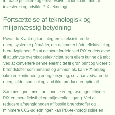
for både politikere og erhvervslivet at fortsætte med at
investere i og udvikle PtX-teknologi.
Fortsættelse af teknologisk og
miljømæssig betydning
Power to X anlæg kan integreres i eksisterende
energisystemer på måder, der optimerer både effektivitet og
bæredygtighed. En af de store fordele ved PtX er dets evne
til at udnytte overskudselektricitet, som ellers kunne gå tabt.
Ved at konvertere denne elektricitet til grøn brint og videre til
brændstoffer som metanol og ammoniak, kan PtX-anlæg
sikre en kontinuerlig energiforsyning, selv når vedvarende
energikilder som sol og vind ikke producerer optimalt.
Sammenlignet med traditionelle energiløsninger tilbyder
PtX en mere fleksibel og miljøvenlig tilgang. Ved at
reducere afhængigheden af fossile brændstoffer og
minimere CO2-udledninger, kan PtX-teknologi spille en