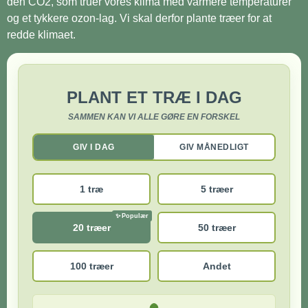
den CO2, som truer vores klima med varmere temperaturer
og et tykkere ozon-lag. Vi skal derfor plante træer for at
redde klimaet.
PLANT ET TRÆ I DAG
SAMMEN KAN VI ALLE GØRE EN FORSKEL
GIV I DAG
GIV MÅNEDLIGT
1 træ
5 træer
20 træer
50 træer
100 træer
Andet