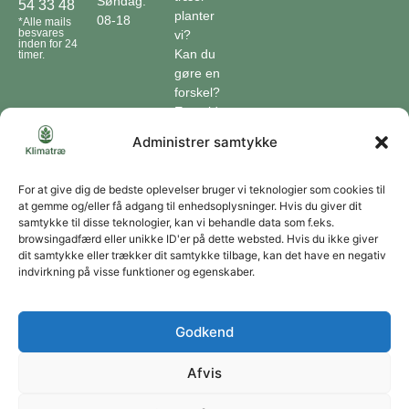
Søndag:
54 33 48
planter
08-18
*Alle mails
besvares
vi?
inden for 24
Kan du
timer.
gøre en
forskel?
En guide
til klimaet
Administrer samtykke
Klimaordbogen
Hvordan
optager
For at give dig de bedste oplevelser bruger vi teknologier som cookies til
at gemme og/eller få adgang til enhedsoplysninger. Hvis du giver dit
træer
samtykke til disse teknologier, kan vi behandle data som f.eks.
co2?
browsingadfærd eller unikke ID'er på dette websted. Hvis du ikke giver
dit samtykke eller trækker dit samtykke tilbage, kan det have en negativ
Forbliv forbundet
indvirkning på visse funktioner og egenskaber.
Få opdateringer om vores genoprettende tiltag sendt direkte til din indbakke.
Godkend
Afvis
Tilmeld