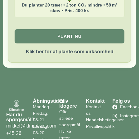
Du planter 20 træer • 2 ton CO₂ mindre • 58 m²
skov • Pris: 400 kr.
PLANT NU
Klik her for at plante som virksomhed
Åbningstider
Bliv
Kontakt
Følg os
klogere
Mandag –
Kontakt
Faceboo
Ofte
Fredag:
os
Har du
Instagra
stillede
spørgsmål?
08-21
Handelsbetingelser
spørgsmål
mikkel@klimatrae.com
Lørdag:
Privatlivspolitik
Hvilke
08-20
+45 26
træer