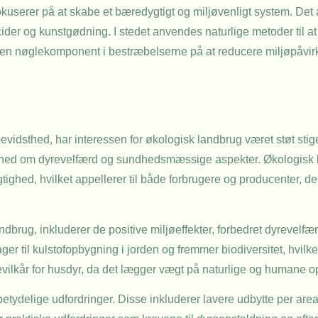
userer på at skabe et bæredygtigt og miljøvenligt system. Det a
ider og kunstgødning. I stedet anvendes naturlige metoder til a
til en nøglekomponent i bestræbelserne på at reducere miljøpåvir
evidsthed, har interessen for økologisk landbrug været støt sti
thed om dyrevelfærd og sundhedsmæssige aspekter. Økologisk l
gtighed, hvilket appellerer til både forbrugere og producenter, d
brug, inkluderer de positive miljøeffekter, forbedret dyrevelfær
r til kulstofopbygning i jorden og fremmer biodiversitet, hvilket
vilkår for husdyr, da det lægger vægt på naturlige og humane 
etydelige udfordringer. Disse inkluderer lavere udbytte per areal