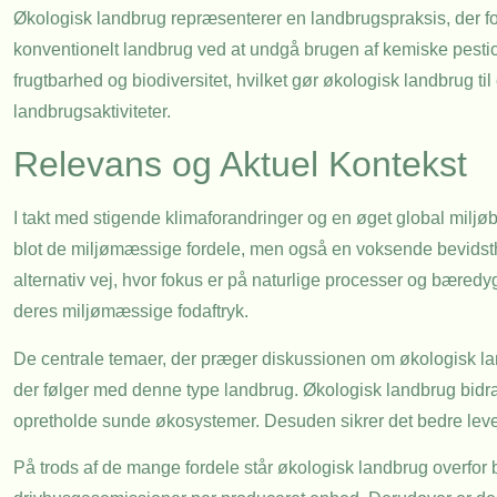
Økologisk landbrug repræsenterer en landbrugspraksis, der fok
konventionelt landbrug ved at undgå brugen af kemiske pestic
frugtbarhed og biodiversitet, hvilket gør økologisk landbrug 
landbrugsaktiviteter.
Relevans og Aktuel Kontekst
I takt med stigende klimaforandringer og en øget global miljøb
blot de miljømæssige fordele, men også en voksende bevids
alternativ vej, hvor fokus er på naturlige processer og bæredy
deres miljømæssige fodaftryk.
De centrale temaer, der præger diskussionen om økologisk land
der følger med denne type landbrug. Økologisk landbrug bidrage
opretholde sunde økosystemer. Desuden sikrer det bedre leve
På trods af de mange fordele står økologisk landbrug overfor b