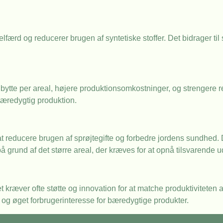
lfærd og reducerer brugen af syntetiske stoffer. Det bidrager t
ytte per areal, højere produktionsomkostninger, og strengere r
bæredygtig produktion.
at reducere brugen af sprøjtegifte og forbedre jordens sundhed.
rund af det større areal, der kræves for at opnå tilsvarende ud
ræver ofte støtte og innovation for at matche produktiviteten a
og øget forbrugerinteresse for bæredygtige produkter.