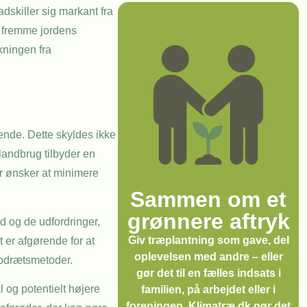
dskiller sig markant fra
t fremme jordens
kningen fra
gende. Dette skyldes ikke
andbrug tilbyder en
er ønsker at minimere
Sammen om et
grønnere aftryk
d og de udfordringer,
Giv træplantning som gave, del
 er afgørende for at
oplevelsen med andre – eller
opdrætsmetoder.
gør det til en fælles indsats i
 og potentielt højere
familien, på arbejdet eller i
foreningen. Klimatræ.dk gør det