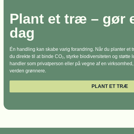
Plant et træ – gør 
dag
Én handling kan skabe varig forandring. Når du planter et
du direkte til at binde CO₂, styrke biodiversiteten og støtte
handler som privatperson eller på vegne af en virksomhed, e
verden grønnere.
PLANT ET TRÆ