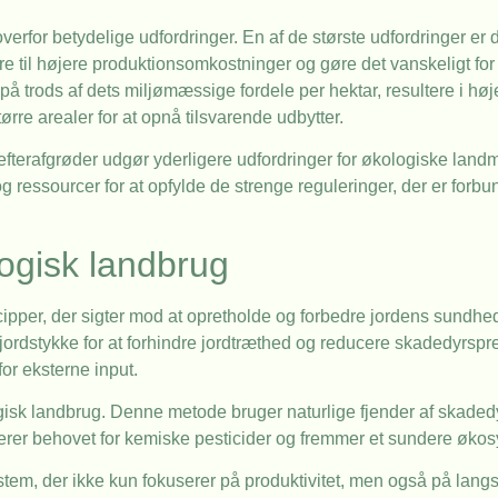
rfor betydelige udfordringer. En af de største udfordringer er d
re til højere produktionsomkostninger og gøre det vanskeligt f
 trods af dets miljømæssige fordele per hektar, resultere i høj
re arealer for at opnå tilsvarende udbytter.
efterafgrøder udgør yderligere udfordringer for økologiske lan
g ressourcer for at opfylde de strenge reguleringer, der er forb
logisk landbrug
per, der sigter mod at opretholde og forbedre jordens sundhed.
jordstykke for at forhindre jordtræthed og reducere skadedyrspr
or eksterne input.
ogisk landbrug. Denne metode bruger naturlige fjender af skaded
ducerer behovet for kemiske pesticider og fremmer et sundere øko
stem, der ikke kun fokuserer på produktivitet, men også på lang