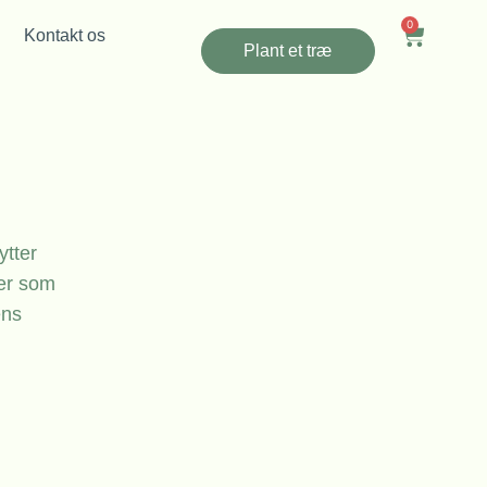
0
Kontakt os
Plant et træ
ytter
ger som
ens