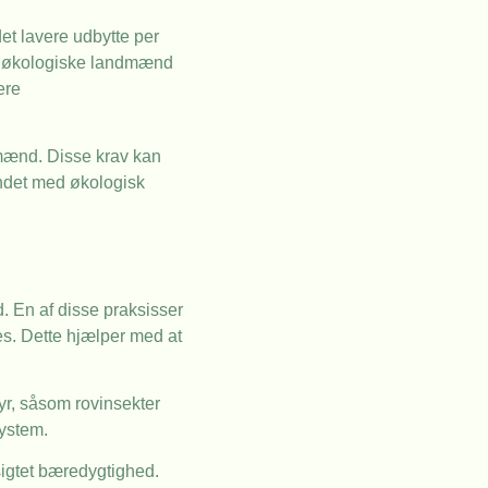
et lavere udbytte per
or økologiske landmænd
ere
dmænd. Disse krav kan
undet med økologisk
 En af disse praksisser
es. Dette hjælper med at
yr, såsom rovinsekter
system.
sigtet bæredygtighed.