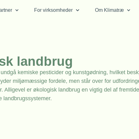
rtner
For virksomheder
Om Klimatræ
sk landbrug
ndgå kemiske pesticider og kunstgødning, hvilket besk
ilbyder miljømæssige fordele, men står over for udfordrin
 Alligevel er økologisk landbrug en vigtig del af fremtid
e landbrugssystemer.