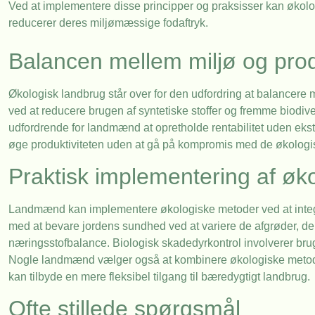
Ved at implementere disse principper og praksisser kan økolo
reducerer deres miljømæssige fodaftryk.
Balancen mellem miljø og produ
Økologisk landbrug står over for den udfordring at balancere m
ved at reducere brugen af syntetiske stoffer og fremme biodive
udfordrende for landmænd at opretholde rentabilitet uden ekste
øge produktiviteten uden at gå på kompromis med de økologis
Praktisk implementering af øk
Landmænd kan implementere økologiske metoder ved at integre
med at bevare jordens sundhed ved at variere de afgrøder, der
næringsstofbalance. Biologisk skadedyrkontrol involverer bruge
Nogle landmænd vælger også at kombinere økologiske metoder 
kan tilbyde en mere fleksibel tilgang til bæredygtigt landbrug.
Ofte stillede spørgsmål