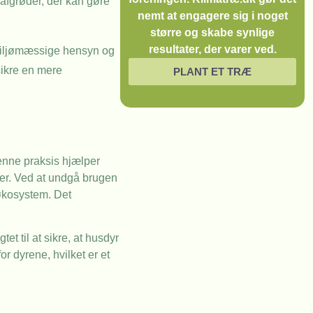
afgrøder, der kan gøre
nemt at engagere sig i noget
større og skabe synlige
resultater, der varer ved.
 miljømæssige hensyn og
sikre en mere
PLANT ET TRÆ
Denne praksis hjælper
der. Ved at undgå brugen
 økosystem. Det
t til at sikre, at husdyr
r dyrene, hvilket er et