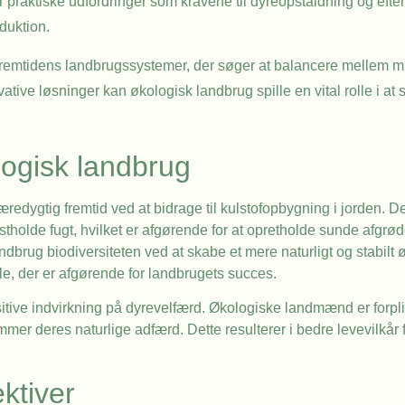
praktiske udfordringer som kravene til dyreopstaldning og efter
duktion.
f fremtidens landbrugssystemer, der søger at balancere mellem
ative løsninger kan økologisk landbrug spille en vital rolle i at 
logisk landbrug
æredygtig fremtid ved at bidrage til kulstofopbygning i jorden. 
stholde fugt, hvilket er afgørende for at opretholde sunde afgrø
ndbrug biodiversiteten ved at skabe et mere naturligt og stabilt
e, der er afgørende for landbrugets succes.
ive indvirkning på dyrevelfærd. Økologiske landmænd er forpligte
mer deres naturlige adfærd. Dette resulterer i bedre levevilkår fo
ktiver