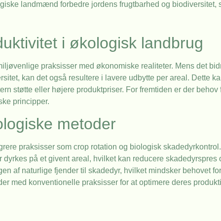
giske landmænd forbedre jordens frugtbarhed og biodiversitet, 
ktivitet i økologisk landbrug
iljøvenlige praksisser med økonomiske realiteter. Mens det bidr
rsitet, kan det også resultere i lavere udbytte per areal. Dette 
rn støtte eller højere produktpriser. For fremtiden er der behov 
ke principper.
ologiske metoder
re praksisser som crop rotation og biologisk skadedyrkontrol.
 dyrkes på et givent areal, hvilket kan reducere skadedyrspres 
n af naturlige fjender til skadedyr, hvilket mindsker behovet fo
med konventionelle praksisser for at optimere deres produktion