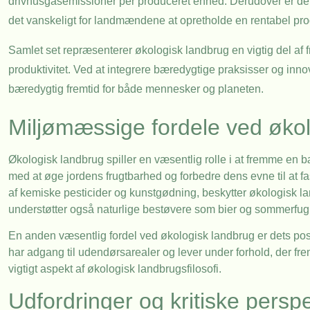
drivhusgasemissioner per produceret enhed. Derudover er der 
det vanskeligt for landmændene at opretholde en rentabel pro
Samlet set repræsenterer økologisk landbrug en vigtig del a
produktivitet. Ved at integrere bæredygtige praksisser og innov
bæredygtig fremtid for både mennesker og planeten.
Miljømæssige fordele ved øko
Økologisk landbrug spiller en væsentlig rolle i at fremme en b
med at øge jordens frugtbarhed og forbedre dens evne til at fa
af kemiske pesticider og kunstgødning, beskytter økologisk la
understøtter også naturlige bestøvere som bier og sommerfugl
En anden væsentlig fordel ved økologisk landbrug er dets posit
har adgang til udendørsarealer og lever under forhold, der frem
vigtigt aspekt af økologisk landbrugsfilosofi.
Udfordringer og kritiske perspe