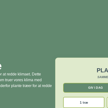
æ
PLA
r at redde klimaet. Dette
SAMME
som truer vores klima med
derfor plante træer for at redde
GIV I DAG
1 træ