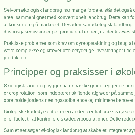
Selvom økologisk landbrug har mange fordele, står det også ove
areal sammenlignet med konventionelt landbrug. Dette kan fø
at konkurrere på markedet. Desuden kan økologisk landbrug, på
drivhusgasemissioner per produceret enhed, da der kræves stør
Praktiske problemer som krav om dyreopstaldning og brug af 
være komplekse og kræver ofte betydelige investeringer i tid o
produktion.
Principper og praksisser i øko
Økologisk landbrug bygger på en række grundlæggende princip
er crop rotation, som indebærer skiftende afgrøder på samme 
opretholde jordens næringsstofbalance og minimere behovet f
Biologisk skadedyrkontrol er en anden central praksis i økol
eller fugle, til at kontrollere skadedyrpopulationer. Dette re
Samlet set søger økologisk landbrug at skabe et integreret sy