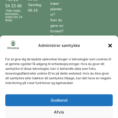
træer
Søndag:
54 33 48
planter
08-18
*Alle mails
besvares
vi?
inden for 24
Kan du
timer.
gøre en
forskel?
En guide
til klimaet
Administrer samtykke
Klimaordbogen
Hvordan
optager
For at give dig de bedste oplevelser bruger vi teknologier som cookies til
at gemme og/eller få adgang til enhedsoplysninger. Hvis du giver dit
træer
samtykke til disse teknologier, kan vi behandle data som f.eks.
co2?
browsingadfærd eller unikke ID'er på dette websted. Hvis du ikke giver
dit samtykke eller trækker dit samtykke tilbage, kan det have en negativ
Forbliv forbundet
indvirkning på visse funktioner og egenskaber.
Få opdateringer om vores genoprettende tiltag sendt direkte til din indbakke.
Godkend
Afvis
Tilmeld