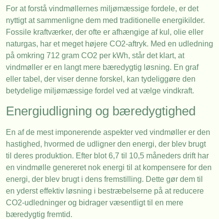
For at forstå vindmøllernes miljømæssige fordele, er det
nyttigt at sammenligne dem med traditionelle energikilder.
Fossile kraftværker, der ofte er afhængige af kul, olie eller
naturgas, har et meget højere CO2-aftryk. Med en udledning
på omkring 712 gram CO2 per kWh, står det klart, at
vindmøller er en langt mere bæredygtig løsning. En graf
eller tabel, der viser denne forskel, kan tydeliggøre den
betydelige miljømæssige fordel ved at vælge vindkraft.
Energiudligning og bæredygtighed
En af de mest imponerende aspekter ved vindmøller er den
hastighed, hvormed de udligner den energi, der blev brugt
til deres produktion. Efter blot 6,7 til 10,5 måneders drift har
en vindmølle genereret nok energi til at kompensere for den
energi, der blev brugt i dens fremstilling. Dette gør dem til
en yderst effektiv løsning i bestræbelserne på at reducere
CO2-udledninger og bidrager væsentligt til en mere
bæredygtig fremtid.