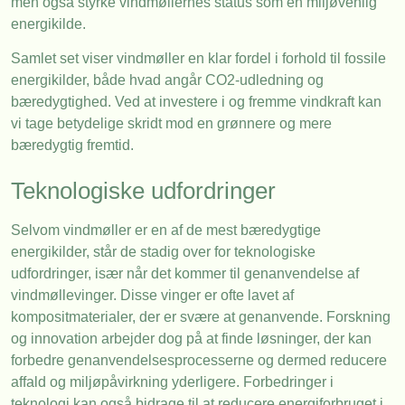
men også styrke vindmøllernes status som en miljøvenlig
energikilde.
Samlet set viser vindmøller en klar fordel i forhold til fossile
energikilder, både hvad angår CO2-udledning og
bæredygtighed. Ved at investere i og fremme vindkraft kan
vi tage betydelige skridt mod en grønnere og mere
bæredygtig fremtid.
Teknologiske udfordringer
Selvom vindmøller er en af de mest bæredygtige
energikilder, står de stadig over for teknologiske
udfordringer, især når det kommer til genanvendelse af
vindmøllevinger. Disse vinger er ofte lavet af
kompositmaterialer, der er svære at genanvende. Forskning
og innovation arbejder dog på at finde løsninger, der kan
forbedre genanvendelsesprocesserne og dermed reducere
affald og miljøpåvirkning yderligere. Forbedringer i
teknologi kan også bidrage til at reducere energiforbruget i