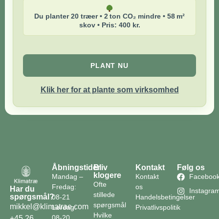
Du planter 20 træer • 2 ton CO₂ mindre • 58 m²
skov • Pris: 400 kr.
PLANT NU
Klik her for at plante som virksomhed
Åbningstider
Bliv
Kontakt
Følg os
klogere
Mandag –
Kontakt
Faceboo
Ofte
Fredag:
os
Har du
Instagra
stillede
spørgsmål?
08-21
Handelsbetingelser
spørgsmål
mikkel@klimatrae.com
Lørdag:
Privatlivspolitik
Hvilke
08-20
+45 26