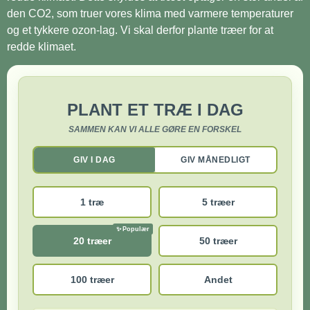
den CO2, som truer vores klima med varmere temperaturer
og et tykkere ozon-lag. Vi skal derfor plante træer for at
redde klimaet.
PLANT ET TRÆ I DAG
SAMMEN KAN VI ALLE GØRE EN FORSKEL
GIV I DAG
GIV MÅNEDLIGT
1 træ
5 træer
20 træer
50 træer
100 træer
Andet