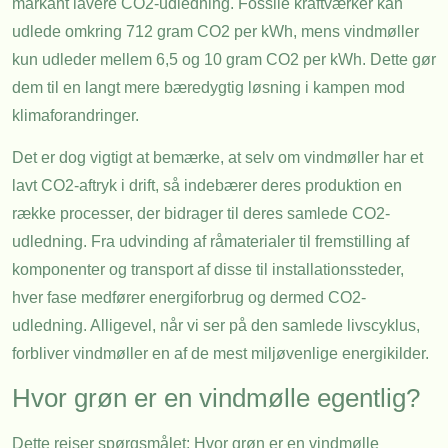
markant lavere CO2-udledning. Fossile kraftværker kan
udlede omkring 712 gram CO2 per kWh, mens vindmøller
kun udleder mellem 6,5 og 10 gram CO2 per kWh. Dette gør
dem til en langt mere bæredygtig løsning i kampen mod
klimaforandringer.
Det er dog vigtigt at bemærke, at selv om vindmøller har et
lavt CO2-aftryk i drift, så indebærer deres produktion en
række processer, der bidrager til deres samlede CO2-
udledning. Fra udvinding af råmaterialer til fremstilling af
komponenter og transport af disse til installationssteder,
hver fase medfører energiforbrug og dermed CO2-
udledning. Alligevel, når vi ser på den samlede livscyklus,
forbliver vindmøller en af de mest miljøvenlige energikilder.
Hvor grøn er en vindmølle egentlig?
Dette rejser spørgsmålet: Hvor grøn er en vindmølle