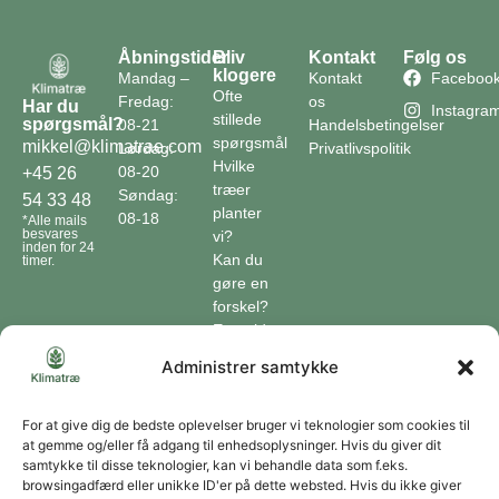
Åbningstider
Bliv
Kontakt
Følg os
klogere
Mandag –
Kontakt
Faceboo
Ofte
Fredag:
os
Har du
Instagra
stillede
spørgsmål?
08-21
Handelsbetingelser
spørgsmål
mikkel@klimatrae.com
Lørdag:
Privatlivspolitik
Hvilke
08-20
+45 26
træer
Søndag:
54 33 48
planter
08-18
*Alle mails
besvares
vi?
inden for 24
Kan du
timer.
gøre en
forskel?
En guide
til klimaet
Administrer samtykke
Klimaordbogen
Hvordan
optager
For at give dig de bedste oplevelser bruger vi teknologier som cookies til
at gemme og/eller få adgang til enhedsoplysninger. Hvis du giver dit
træer
samtykke til disse teknologier, kan vi behandle data som f.eks.
co2?
browsingadfærd eller unikke ID'er på dette websted. Hvis du ikke giver