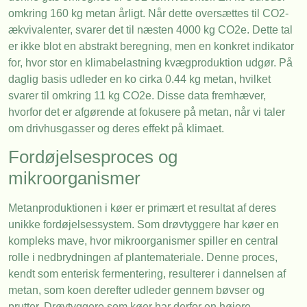
omkring 160 kg metan årligt. Når dette oversættes til CO2-
ækvivalenter, svarer det til næsten 4000 kg CO2e. Dette tal
er ikke blot en abstrakt beregning, men en konkret indikator
for, hvor stor en klimabelastning kvægproduktion udgør. På
daglig basis udleder en ko cirka 0.44 kg metan, hvilket
svarer til omkring 11 kg CO2e. Disse data fremhæver,
hvorfor det er afgørende at fokusere på metan, når vi taler
om drivhusgasser og deres effekt på klimaet.
Fordøjelsesproces og
mikroorganismer
Metanproduktionen i køer er primært et resultat af deres
unikke fordøjelsessystem. Som drøvtyggere har køer en
kompleks mave, hvor mikroorganismer spiller en central
rolle i nedbrydningen af plantemateriale. Denne proces,
kendt som enterisk fermentering, resulterer i dannelsen af
metan, som koen derefter udleder gennem bøvser og
prutter. Drøvtyggere som køer har derfor en højere