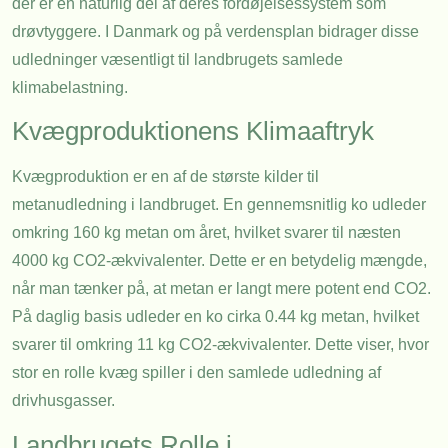
der er en naturlig del af deres fordøjelsessystem som
drøvtyggere. I Danmark og på verdensplan bidrager disse
udledninger væsentligt til landbrugets samlede
klimabelastning.
Kvægproduktionens Klimaaftryk
Kvægproduktion er en af de største kilder til
metanudledning i landbruget. En gennemsnitlig ko udleder
omkring 160 kg metan om året, hvilket svarer til næsten
4000 kg CO2-ækvivalenter. Dette er en betydelig mængde,
når man tænker på, at metan er langt mere potent end CO2.
På daglig basis udleder en ko cirka 0.44 kg metan, hvilket
svarer til omkring 11 kg CO2-ækvivalenter. Dette viser, hvor
stor en rolle kvæg spiller i den samlede udledning af
drivhusgasser.
Landbrugets Rolle i