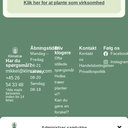
Klik her for at plante som virksomhed
Åbningstider
Bliv
Kontakt
Følg os
klogere
Mandag –
Kontakt
Faceboo
Ofte
Fredag:
os
Har du
Instagra
stillede
spørgsmål?
08-21
Handelsbetingelser
spørgsmål
mikkel@klimatrae.com
Lørdag:
Privatlivspolitik
Hvilke
08-20
+45 26
træer
Søndag:
54 33 48
planter
08-18
*Alle mails
besvares
vi?
inden for 24
Kan du
timer.
gøre en
forskel?
En guide
til klimaet
Administrer samtykke