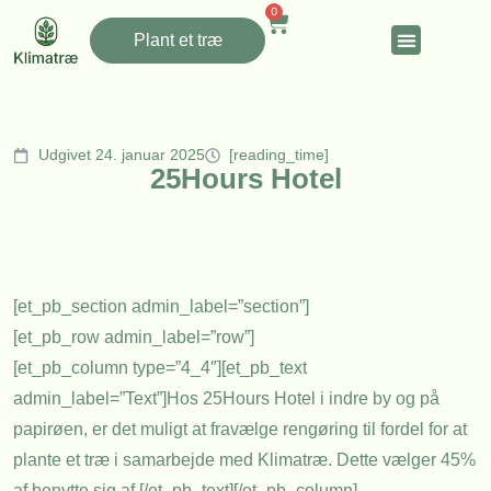
0
Plant et træ
Udgivet 24. januar 2025
[reading_time]
25Hours Hotel
[et_pb_section admin_label=”section”]
[et_pb_row admin_label=”row”]
[et_pb_column type=”4_4″][et_pb_text
admin_label=”Text”]Hos 25Hours Hotel i indre by og på
papirøen, er det muligt at fravælge rengøring til fordel for at
plante et træ i samarbejde med Klimatræ. Dette vælger 45%
af benytte sig af.[/et_pb_text][/et_pb_column]