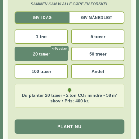
SAMMEN KAN VI ALLE GØRE EN FORSKEL
GIV I DAG
GIV MÅNEDLIGT
1 træ
5 træer
20 træer
50 træer
100 træer
Andet
Du planter 20 træer • 2 ton CO₂ mindre • 58 m²
skov • Pris: 400 kr.
PLANT NU