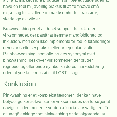
alt fra at markedsføre produkter som bæredygtige uden at
have en reel miljøvenlig praksis til at fremhæve små
miljøtiltag for at aflede opmærksomheden fra større,
skadelige aktiviteter.
Brownwashing er et andet eksempel, der refererer til
virksomheder, der påstår at fremme mangfoldighed og
inklusion, men som ikke implementerer reelle forandringer i
deres ansættelsespraksis eller arbejdspladskultur.
Rainbowwashing, som ofte bruges synonymt med
pinkwashing, beskriver virksomheder, der bruger
regnbueflag eller pride-symbolik i deres markedsføring
uden at yde konkret støtte til LGBT+-sager.
Konklusion
Pinkwashing er et komplekst fænomen, der kan have
betydelige konsekvenser for virksomheder, der forsøger at
navigere i den moderne verden af social ansvarlighed. For
at undgå anklager om pinkwashing er det afgørende, at