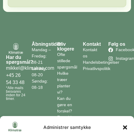
Åbningstider
Bliv
Kontakt
Følg os
klogere
Mandag –
Kontakt
Faceboo
Ofte
Fredag:
os
Har du
Instagra
stillede
spørgsmål?
08-21
Handelsbetingelser
spørgsmål
mikkel@klimatrae.com
Lørdag:
Privatlivspolitik
Hvilke
08-20
+45 26
træer
Søndag:
54 33 48
planter
08-18
*Alle mails
besvares
vi?
inden for 24
Kan du
timer.
gøre en
forskel?
En guide
til klimaet
Administrer samtykke
Klimaordbogen