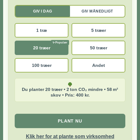
GIV I DAG
GIV MÅNEDLIGT
1 træ
5 træer
20 træer
50 træer
100 træer
Andet
Du planter 20 træer • 2 ton CO₂ mindre • 58 m²
skov • Pris: 400 kr.
PLANT NU
Klik her for at plante som virksomhed