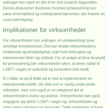
anklager kan være en del af en anti-israelsk dagsorden.
Denne diskussion illustrerer, hvordan pinkwashing kan
være et komplekst og omdiskuteret fænomen, der kræver en
nuanceret tilgang.
Implikationer for virksomheder
For virksomheder kan anklager om pinkwashing have
alvorlige konsekvenser. Det kan skade virksomhedens
omdømme og troværdighed, især hvis forbrugere og
interessenter føler sig vildledt. For at undgå at blive beskyldt
for pinkwashing bør virksomheder sikre, at deres støtte til
LGBT+-sagen er autentisk og konsistent året rundt.
En måde at opnå dette på er ved at implementere en
inkluderende politik, der ikke kun er synlig under pride-
måneden, men som også er en integreret del af
virksomhedens kultur og praksis. Virksomheder bør også
engagere sig aktivt i LGBT+-sager og -virksomheder og
sikre intern inklusion og diversitet. Dette indebærer at have