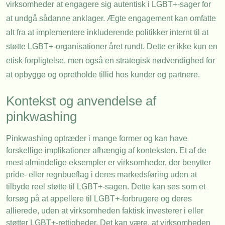
virksomheder at engagere sig autentisk i LGBT+-sager for
at undgå sådanne anklager. Ægte engagement kan omfatte
alt fra at implementere inkluderende politikker internt til at
støtte LGBT+-organisationer året rundt. Dette er ikke kun en
etisk forpligtelse, men også en strategisk nødvendighed for
at opbygge og opretholde tillid hos kunder og partnere.
Kontekst og anvendelse af
pinkwashing
Pinkwashing optræder i mange former og kan have
forskellige implikationer afhængig af konteksten. Et af de
mest almindelige eksempler er virksomheder, der benytter
pride- eller regnbueflag i deres markedsføring uden at
tilbyde reel støtte til LGBT+-sagen. Dette kan ses som et
forsøg på at appellere til LGBT+-forbrugere og deres
allierede, uden at virksomheden faktisk investerer i eller
støtter LGBT+-rettigheder. Det kan være, at virksomheden