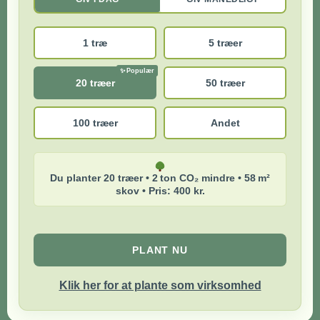
1 træ
5 træer
20 træer
50 træer
100 træer
Andet
Du planter 20 træer • 2 ton CO₂ mindre • 58 m²
skov • Pris: 400 kr.
PLANT NU
Klik her for at plante som virksomhed