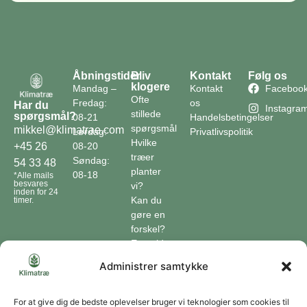
Åbningstider
Bliv
Kontakt
Følg os
klogere
Mandag –
Kontakt
Faceboo
Ofte
Fredag:
os
Har du
Instagra
stillede
spørgsmål?
08-21
Handelsbetingelser
spørgsmål
mikkel@klimatrae.com
Lørdag:
Privatlivspolitik
Hvilke
08-20
+45 26
træer
Søndag:
54 33 48
planter
08-18
*Alle mails
besvares
vi?
inden for 24
Kan du
timer.
gøre en
forskel?
En guide
til klimaet
Administrer samtykke
Klimaordbogen
Hvordan
optager
For at give dig de bedste oplevelser bruger vi teknologier som cookies til