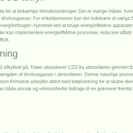
sats for at bekæmpe klimaforandringer. Der er mange måder, hvo
af drivhusgasser. For enkeltpersoner kan det indebære at vælge
e energiforbruget i hjemmet ved at bruge energieffektive apparat
r kan implementere energieffektive processer, reducere affald 
tryk.
ning
O2-aftrykket på. Træer absorberer CO2 fra atmosfæren gennem fo
 mængden af drivhusgasser i atmosfæren. Denne naturlige proces 
som Klimatræ arbejder aktivt med træplantning for at skabe sko
an både private og virksomheder bidrage til en grønnere fremti