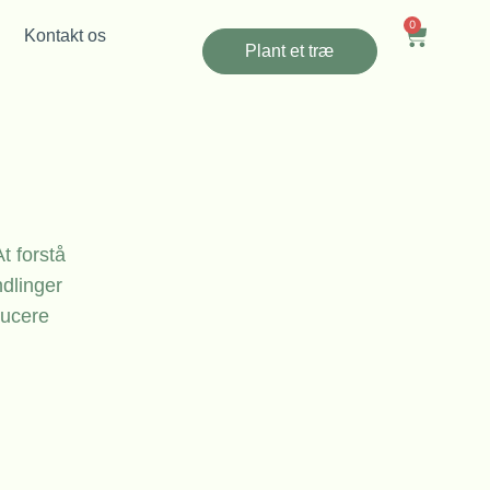
0
Kontakt os
Plant et træ
t forstå
dlinger
ducere