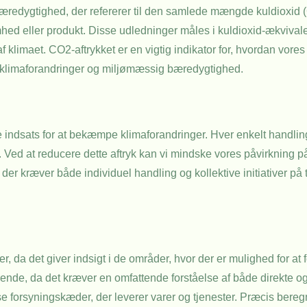
 bæredygtighed, der refererer til den samlede mængde kuldioxid
ed eller produkt. Disse udledninger måles i kuldioxid-ækvivalen
klimaet. CO2-aftrykket er en vigtig indikator for, hvordan vores a
 om klimaforandringer og miljømæssig bæredygtighed.
 indsats for at bekæmpe klimaforandringer. Hver enkelt handling,
. Ved at reducere dette aftryk kan vi mindske vores påvirkning p
r kræver både individuel handling og kollektive initiativer på 
, da det giver indsigt i de områder, hvor der er mulighed for at
nde, da det kræver en omfattende forståelse af både direkte og
se forsyningskæder, der leverer varer og tjenester. Præcis beregn