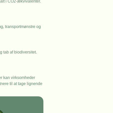
målt i CO2-ækvivalenter.
ug, transportmønstre og
tab af biodiversitet.
ser kan virksomheder
ere til at tage lignende