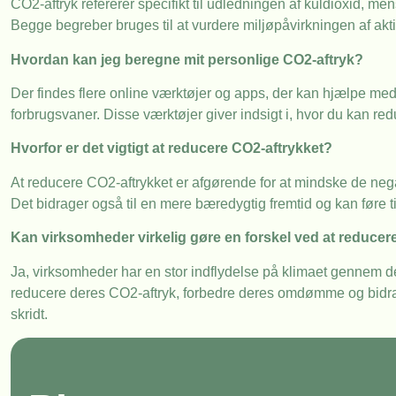
CO2-aftryk refererer specifikt til udledningen af kuldioxid, me
Begge begreber bruges til at vurdere miljøpåvirkningen af aktiv
Hvordan kan jeg beregne mit personlige CO2-aftryk?
Der findes flere online værktøjer og apps, der kan hjælpe med
forbrugsvaner. Disse værktøjer giver indsigt i, hvor du kan redu
Hvorfor er det vigtigt at reducere CO2-aftrykket?
At reducere CO2-aftrykket er afgørende for at mindske de negat
Det bidrager også til en mere bæredygtig fremtid og kan føre 
Kan virksomheder virkelig gøre en forskel ved at reducer
Ja, virksomheder har en stor indflydelse på klimaet gennem d
reducere deres CO2-aftryk, forbedre deres omdømme og bidrage
skridt.