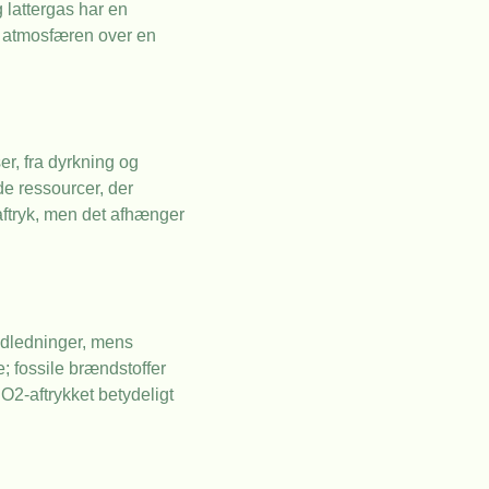
 lattergas har en
i atmosfæren over en
er, fra dyrkning og
de ressourcer, der
aftryk, men det afhænger
-udledninger, mens
e; fossile brændstoffer
O2-aftrykket betydeligt