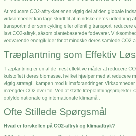
At reducere CO2-aftrykket er en vigtig del af den globale ind
virksomheder kan tage skridt til at mindske deres udledning 
transportmidler som cykling eller offentlig transport, reducer
lavt CO2-aftryk, såsom plantebaserede fødevarer. Virksomhede
vedvarende energikilder for at mindske deres samlede CO2-af
Træplantning som Effektiv Løs
Træplantning er en af de mest effektive måder at reducere C
kulstoffet i deres biomasse, hvilket hjælper med at reducere
vigtig strategi i kampen mod klimaforandringer. Virksomheder 
mængder CO2 over tid. Ved at støtte træplantningsprojekter k
opfylde nationale og internationale klimamål.
Ofte Stillede Spørgsmål
Hvad er forskellen på CO2-aftryk og klimaaftryk?