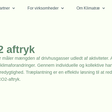
rtner
For virksomheder
Om Klimatræ
 aftryk
r måler mængden af drivhusgasser udledt af aktiviteter. A
limaforandringer. Gennem individuelle og kollektive han
dygtighed. Træplantning er en effektiv løsning til at re
O2-aftryk.