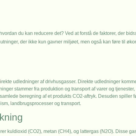
hvordan du kan reducere det? Ved at forstå de faktorer, der bidrag
utninger, der ikke kun gavner miljøet, men også kan føre til ø
irekte udledninger af drivhusgasser. Direkte udledninger kommer
inger stammer fra produktion og transport af varer og tjenester, 
n samlede beregning af et produkts CO2-aftryk. Desuden spiller
lism, landbrugsprocesser og transport.
kning
uderer kuldioxid (CO2), metan (CH4), og lattergas (N2O). Disse g