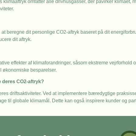
ns klimaaftryk omfatter alle drivhusgasser, der påvirker klimaet, 
iteter.
 at beregne dit personlige CO2-aftryk baseret på dit energiforbr
cere dit aftryk.
ive effekter af klimaforandringer, såsom ekstreme vejrforhold og 
til økonomiske besparelser.
e deres CO2-aftryk?
eres driftsaktiviteter. Ved at implementere bæredygtige praksis
 til globale klimamål. Dette kan også inspirere kunder og partn