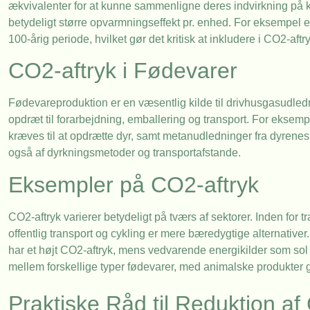
ækvivalenter for at kunne sammenligne deres indvirkning på 
betydeligt større opvarmningseffekt pr. enhed. For eksempel 
100-årig periode, hvilket gør det kritisk at inkludere i CO2-aft
CO2-aftryk i Fødevarer
Fødevareproduktion er en væsentlig kilde til drivhusgasudledni
opdræt til forarbejdning, emballering og transport. For eksemp
kræves til at opdrætte dyr, samt metanudledninger fra dyrenes
også af dyrkningsmetoder og transportafstande.
Eksempler på CO2-aftryk
CO2-aftryk varierer betydeligt på tværs af sektorer. Inden for 
offentlig transport og cykling er mere bæredygtige alternativer
har et højt CO2-aftryk, mens vedvarende energikilder som sol o
mellem forskellige typer fødevarer, med animalske produkter g
Praktiske Råd til Reduktion af