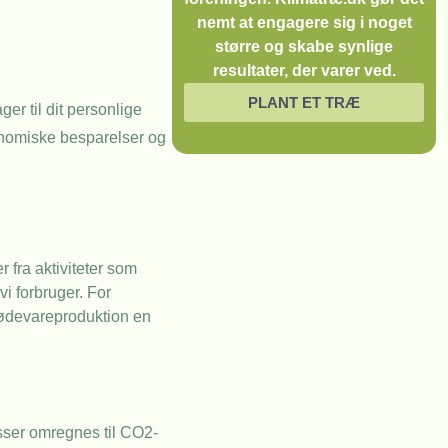
nemt at engagere sig i noget
større og skabe synlige
resultater, der varer ved.
PLANT ET TRÆ
er til dit personlige
konomiske besparelser og
 fra aktiviteter som
vi forbruger. For
 fødevareproduktion en
asser omregnes til CO2-