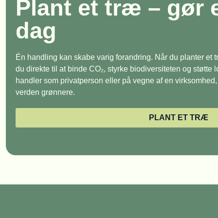
Plant et træ – gør 
dag
Én handling kan skabe varig forandring. Når du planter et
du direkte til at binde CO₂, styrke biodiversiteten og støtte
handler som privatperson eller på vegne af en virksomhed, e
verden grønnere.
PLANT ET TRÆ