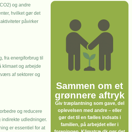
 (CO2) og andre
ter, hvilket gør det
ktiviteter påvirker
 fra energiforbrug til
å klimaet og arbejde
tværs af sektorer og
Sammen om et
grønnere aftryk
Giv træplantning som gave, del
oplevelsen med andre – eller
 forbedre og reducere
gør det til en fælles indsats i
 indirekte udledninger.
familien, på arbejdet eller i
ing er essentiel for at
foreningen. Klimatræ.dk gør det