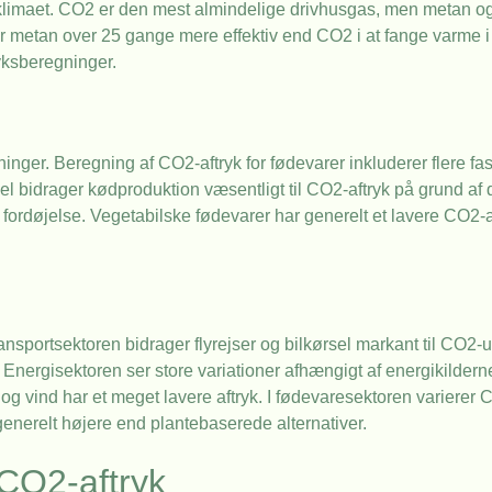
klimaet. CO2 er den mest almindelige drivhusgas, men metan og
er metan over 25 gange mere effektiv end CO2 i at fange varme 
ryksberegninger.
nger. Beregning af CO2-aftryk for fødevarer inkluderer flere fas
el bidrager kødproduktion væsentligt til CO2-aftryk på grund af 
 fordøjelse. Vegetabilske fødevarer har generelt et lavere CO2-
transportsektoren bidrager flyrejser og bilkørsel markant til CO2
. Energisektoren ser store variationer afhængigt af energikildern
g vind har et meget lavere aftryk. I fødevaresektoren varierer C
enerelt højere end plantebaserede alternativer.
 CO2-aftryk