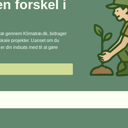
en forskel i
 træ gennem Klimatræ.dk, bidrager
 lokale projekter. Uanset om du
r din indsats med til at gøre