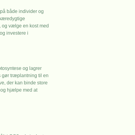
rpå både individer og
 bæredygtige
er, og vælge en kost med
og investere i
tosyntese og lagrer
gør træplantning til en
ve, der kan binde store
d og hjælpe med at