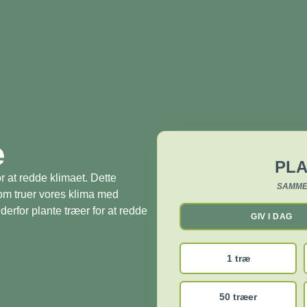
æ
PLA
r at redde klimaet. Dette
SAMME
som truer vores klima med
derfor plante træer for at redde
GIV I DAG
1 træ
50 træer