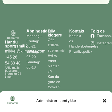
Åbningstider
Bliv
Kontakt
Følg os
klogere
Mandag –
Kontakt
Faceboo
Ofte
Fredag:
os
Har du
Instagra
stillede
spørgsmål?
08-21
Handelsbetingelser
spørgsmål
mikkel@klimatrae.com
Lørdag:
Privatlivspolitik
Hvilke
08-20
+45 26
træer
Søndag:
54 33 48
planter
08-18
*Alle mails
besvares
vi?
inden for 24
Kan du
timer.
gøre en
forskel?
En guide
til klimaet
Administrer samtykke
Klimaordbogen
Hvordan