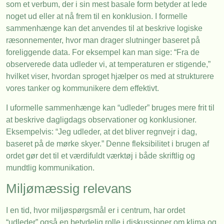
som et verbum, der i sin mest basale form betyder at lede
noget ud eller at nå frem til en konklusion. I formelle
sammenhænge kan det anvendes til at beskrive logiske
ræsonnementer, hvor man drager slutninger baseret på
foreliggende data. For eksempel kan man sige: “Fra de
observerede data udleder vi, at temperaturen er stigende,”
hvilket viser, hvordan sproget hjælper os med at strukturere
vores tanker og kommunikere dem effektivt.
I uformelle sammenhænge kan “udleder” bruges mere frit til
at beskrive dagligdags observationer og konklusioner.
Eksempelvis: “Jeg udleder, at det bliver regnvejr i dag,
baseret på de mørke skyer.” Denne fleksibilitet i brugen af
ordet gør det til et værdifuldt værktøj i både skriftlig og
mundtlig kommunikation.
Miljømæssig relevans
I en tid, hvor miljøspørgsmål er i centrum, har ordet
“udleder” også en betydelig rolle i diskussioner om klima og