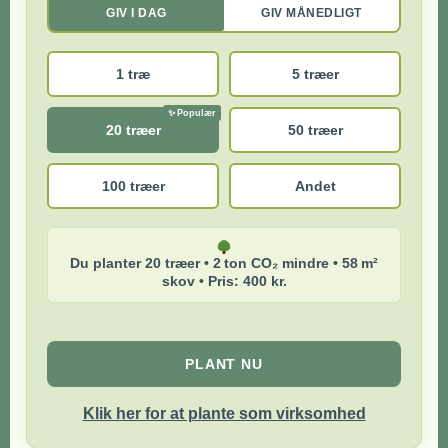
GIV I DAG
GIV MÅNEDLIGT
1 træ
5 træer
20 træer
50 træer
100 træer
Andet
Du planter 20 træer • 2 ton CO₂ mindre • 58 m²
skov • Pris: 400 kr.
PLANT NU
Klik her for at plante som virksomhed