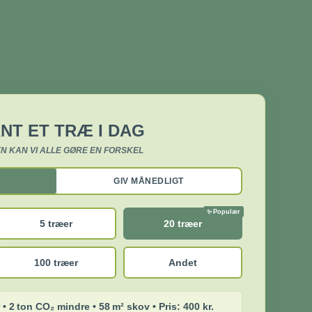
NT ET TRÆ I DAG
N KAN VI ALLE GØRE EN FORSKEL
GIV MÅNEDLIGT
5 træer
20 træer
100 træer
Andet
 • 2 ton CO₂ mindre • 58 m² skov • Pris: 400 kr.