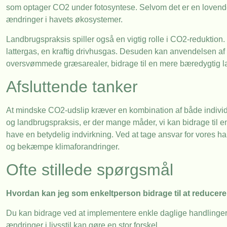
som optager CO2 under fotosyntese. Selvom det er en lovende t
ændringer i havets økosystemer.
Landbrugspraksis spiller også en vigtig rolle i CO2-reduktion
lattergas, en kraftig drivhusgas. Desuden kan anvendelsen af b
oversvømmede græsarealer, bidrage til en mere bæredygtig l
Afsluttende tanker
At mindske CO2-udslip kræver en kombination af både individu
og landbrugspraksis, er der mange måder, vi kan bidrage til en 
have en betydelig indvirkning. Ved at tage ansvar for vores han
og bekæmpe klimaforandringer.
Ofte stillede spørgsmål
Hvordan kan jeg som enkeltperson bidrage til at reducer
Du kan bidrage ved at implementere enkle daglige handlinger s
ændringer i livsstil kan gøre en stor forskel.