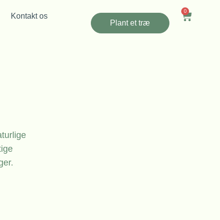
0
Kontakt os
Plant et træ
turlige
tige
ger.