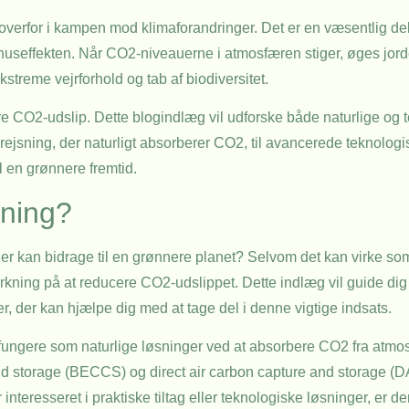
 overfor i kampen mod klimaforandringer. Det er en væsentlig de
huseffekten. Når CO2-niveauerne i atmosfæren stiger, øges jord
streme vejrforhold og tab af biodiversitet.
cere CO2-udslip. Dette blogindlæg vil udforske både naturlige og 
rejsning, der naturligt absorberer CO2, til avancerede teknolo
l en grønnere fremtid.
kning?
er kan bidrage til en grønnere planet? Selvom det kan virke so
irkning på at reducere CO2-udslippet. Dette indlæg vil guide di
r, der kan hjælpe dig med at tage del i denne vigtige indsats.
 fungere som naturlige løsninger ved at absorbere CO2 fra atmos
nd storage (BECCS) og direct air carbon capture and storage (D
nteresseret i praktiske tiltag eller teknologiske løsninger, er 