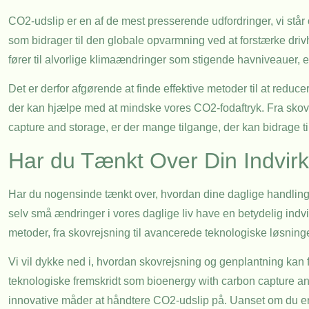
CO2-udslip er en af de mest presserende udfordringer, vi står
som bidrager til den globale opvarmning ved at forstærke driv
fører til alvorlige klimaændringer som stigende havniveauer, ek
Det er derfor afgørende at finde effektive metoder til at redu
der kan hjælpe med at mindske vores CO2-fodaftryk. Fra skov
capture and storage, er der mange tilgange, der kan bidrage ti
Har du Tænkt Over Din Indvir
Har du nogensinde tænkt over, hvordan dine daglige handling
selv små ændringer i vores daglige liv have en betydelig indv
metoder, fra skovrejsning til avancerede teknologiske løsninge
Vi vil dykke ned i, hvordan skovrejsning og genplantning kan
teknologiske fremskridt som bioenergy with carbon capture a
innovative måder at håndtere CO2-udslip på. Uanset om du er i