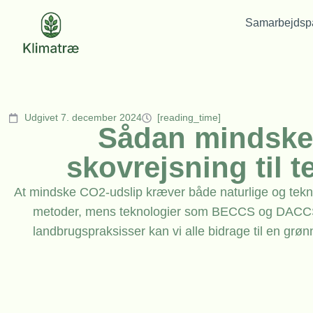
Samarbejdspa
Udgivet 7. december 2024
[reading_time]
Sådan mindsker
skovrejsning til 
At mindske CO2-udslip kræver både naturlige og teknol
metoder, mens teknologier som BECCS og DACCS t
landbrugspraksisser kan vi alle bidrage til en grøn