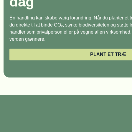
dag
Én handling kan skabe varig forandring. Når du planter et
du direkte til at binde CO₂, styrke biodiversiteten og støtte
handler som privatperson eller på vegne af en virksomhed, e
verden grønnere.
PLANT ET TRÆ