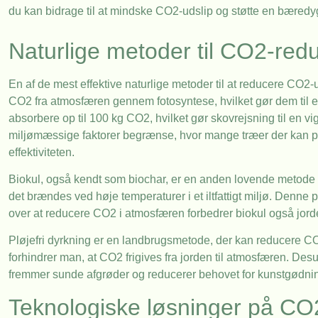
du kan bidrage til at mindske CO2-udslip og støtte en bæredyg
Naturlige metoder til CO2-redu
En af de mest effektive naturlige metoder til at reducere CO2-
CO2 fra atmosfæren gennem fotosyntese, hvilket gør dem til en
absorbere op til 100 kg CO2, hvilket gør skovrejsning til en 
miljømæssige faktorer begrænse, hvor mange træer der kan plan
effektiviteten.
Biokul, også kendt som biochar, er en anden lovende metode t
det brændes ved høje temperaturer i et iltfattigt miljø. Denne pr
over at reducere CO2 i atmosfæren forbedrer biokul også jord
Pløjefri dyrkning er en landbrugsmetode, der kan reducere CO2
forhindrer man, at CO2 frigives fra jorden til atmosfæren. De
fremmer sunde afgrøder og reducerer behovet for kunstgødni
Teknologiske løsninger på CO