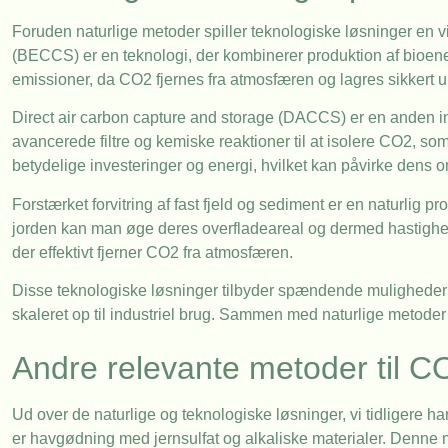
Foruden naturlige metoder spiller teknologiske løsninger en v
(BECCS) er en teknologi, der kombinerer produktion af bioene
emissioner, da CO2 fjernes fra atmosfæren og lagres sikkert u
Direct air carbon capture and storage (DACCS) er en anden in
avancerede filtre og kemiske reaktioner til at isolere CO2, s
betydelige investeringer og energi, hvilket kan påvirke dens o
Forstærket forvitring af fast fjeld og sediment er en naturlig 
jorden kan man øge deres overfladeareal og dermed hastighed
der effektivt fjerner CO2 fra atmosfæren.
Disse teknologiske løsninger tilbyder spændende muligheder f
skaleret op til industriel brug. Sammen med naturlige metoder k
Andre relevante metoder til C
Ud over de naturlige og teknologiske løsninger, vi tidligere ha
er havgødning med jernsulfat og alkaliske materialer. Denne 