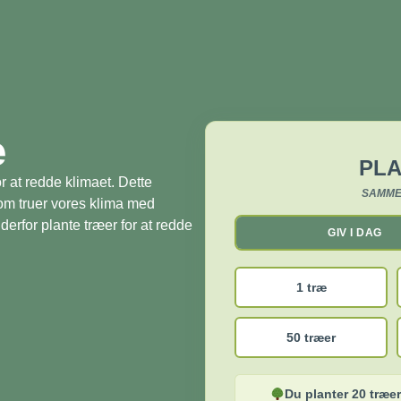
æ
PLA
r at redde klimaet. Dette
SAMME
som truer vores klima med
derfor plante træer for at redde
GIV I DAG
1 træ
50 træer
Du planter 20 træer