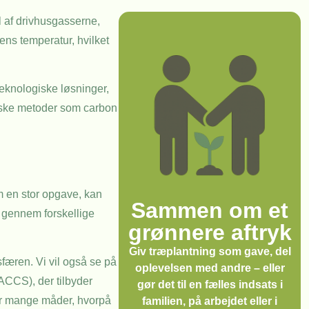
l af drivhusgasserne,
ens temperatur, hvilket
teknologiske løsninger,
giske metoder som carbon
m en stor opgave, kan
Sammen om et
g gennem forskellige
grønnere aftryk
Giv træplantning som gave, del
færen. Vi vil også se på
oplevelsen med andre – eller
ACCS), der tilbyder
gør det til en fælles indsats i
der mange måder, hvorpå
familien, på arbejdet eller i