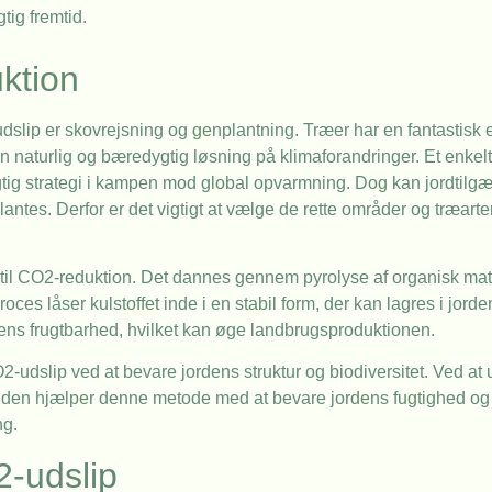
tig fremtid.
ktion
udslip er skovrejsning og genplantning. Træer har en fantastisk e
 naturlig og bæredygtig løsning på klimaforandringer. Et enkelt 
vigtig strategi i kampen mod global opvarmning. Dog kan jordtil
tes. Derfor er det vigtigt at vælge de rette områder og træarte
il CO2-reduktion. Det dannes gennem pyrolyse af organisk materi
oces låser kulstoffet inde i en stabil form, der kan lagres i jorde
ens frugtbarhed, hvilket kan øge landbrugsproduktionen.
-udslip ved at bevare jordens struktur og biodiversitet. Ved at 
suden hjælper denne metode med at bevare jordens fugtighed og n
ng.
2-udslip