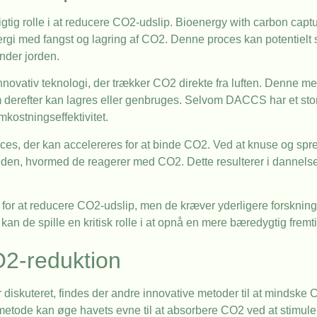
igtig rolle i at reducere CO2-udslip. Bioenergy with carbon capt
rgi med fangst og lagring af CO2. Denne proces kan potentielt
nder jorden.
novativ teknologi, der trækker CO2 direkte fra luften. Denne 
om derefter kan lagres eller genbruges. Selvom DACCS har et stor
mkostningseffektivitet.
proces, der kan accelereres for at binde CO2. Ved at knuse og sp
en, hvormed de reagerer med CO2. Dette resulterer i dannelsen
or at reducere CO2-udslip, men de kræver yderligere forskning o
an de spille en kritisk rolle i at opnå en mere bæredygtig fremti
O2-reduktion
r diskuteret, findes der andre innovative metoder til at mindske 
metode kan øge havets evne til at absorbere CO2 ved at stimule