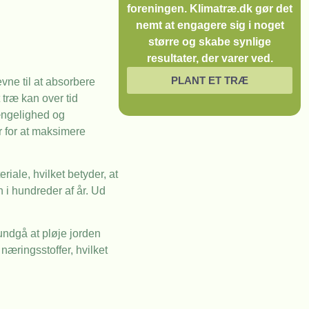
foreningen. Klimatræ.dk gør det
nemt at engagere sig i noget
større og skabe synlige
resultater, der varer ved.
PLANT ET TRÆ
vne til at absorbere
træ kan over tid
gængelighed og
r for at maksimere
ale, hvilket betyder, at
n i hundreder af år. Ud
undgå at pløje jorden
æringsstoffer, hvilket