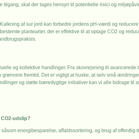
ilgang, skal der tages hensyn til potentielle risici og miljøpåv
. Kalkning af sur jord kan forbedre jordens pH-værdi og reducer
estemte plantearter, der er effektive til at optage CO2 og reduce
andbrugspraksis.
elle og kollektive handlinger. Fra skovrejsning til avancerede 
grønnere fremtid. Det er vigtigt at huske, at selv små ændringer
dlinger og støtte bæredygtige initiativer kan vi alle bidrage til
e CO2-udslip?
åsom energibesparelse, affaldssortering, og brug af offentlig t