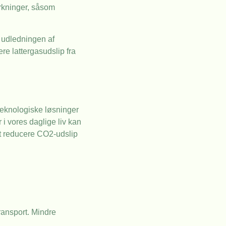
irkninger, såsom
e udledningen af
re lattergasudslip fra
teknologiske løsninger
 i vores daglige liv kan
 at reducere CO2-udslip
ransport. Mindre