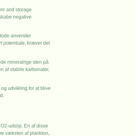
ure and storage
 skabe negative
metode anvender
t potentiale, kræver det
rede mineralrige sten på
 af stabile karbonater,
g udvikling for at blive
d.
CO2-udslip. En af disse
re væksten af plankton,