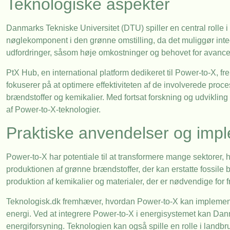
Teknologiske aspekter
Danmarks Tekniske Universitet (DTU) spiller en central rolle 
nøglekomponent i den grønne omstilling, da det muliggør integ
udfordringer, såsom høje omkostninger og behovet for avanc
PtX Hub, en international platform dedikeret til Power-to-X, 
fokuserer på at optimere effektiviteten af de involverede pr
brændstoffer og kemikalier. Med fortsat forskning og udvikling e
af Power-to-X-teknologier.
Praktiske anvendelser og imp
Power-to-X har potentiale til at transformere mange sektorer, h
produktionen af grønne brændstoffer, der kan erstatte fossile br
produktion af kemikalier og materialer, der er nødvendige for fr
Teknologisk.dk fremhæver, hvordan Power-to-X kan implemente
energi. Ved at integrere Power-to-X i energisystemet kan Da
energiforsyning. Teknologien kan også spille en rolle i landbr