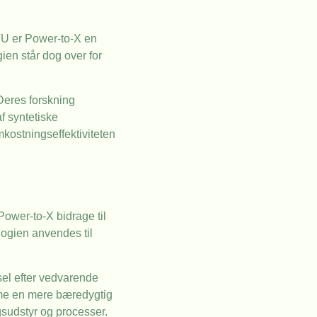
DTU er Power-to-X en
ien står dog over for
Deres forskning
f syntetiske
mkostningseffektiviteten
Power-to-X bidrage til
ologien anvendes til
sel efter vedvarende
mme en mere bæredygtig
gsudstyr og processer.