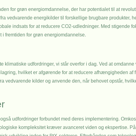
 for grøn energiomdannelse, der har potentialet til at revoluti
ra vedvarende energikilder til forskellige brugbare produkter, he
n globale indsats for at reducere CO2-udledninger. Med stigende 
 i fremtiden for grøn energiomdannelse.
te klimatiske udfordringer, vi står overfor i dag. Ved at omdanne
rgilagring, hvilket er afgørende for at reducere afhængigheden af 
ra vedvarende kilder og anvende den, når behovet opstår, hvilk
er
r også udfordringer forbundet med deres implementering. Omkos
ogiske kompleksitet kræver avanceret viden og ekspertise. På 
ogisk udvikling inden for PtX-sektoren. Efterhånden som teknolo