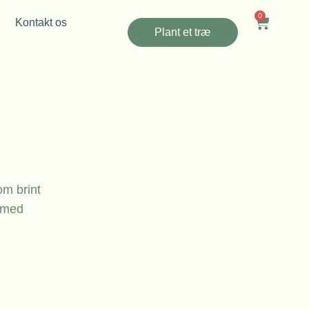
0
Kontakt os
Plant et træ
om brint
r med