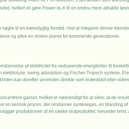
vitet, hvilket vil gøre Power-to-X til en endnu mere attraktiv løs
 nøgle til en bæredygtig fremtid. Ved at integrere denne teknolo
målene og sikre en renere planet for kommende generationer.
dannelse af elektricitet fra vedvarende energikilder til forskell
 elektrolyse, swing adsorption og Fischer-Tropsch syntese. Elek
lt. Brinten kan derefter anvendes direkte som brændstof eller vid
ncentrere gasser, hvilket er nødvendigt for at sikre, at de resu
r en kemisk proces, der omdanner syntesegas, en blanding af brin
uliggør produktionen af en række slutprodukter, herunder brint