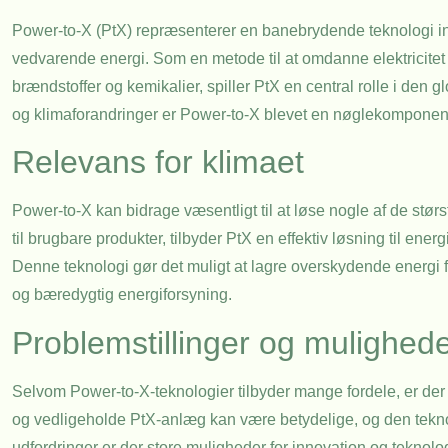
Power-to-X (PtX) repræsenterer en banebrydende teknologi inden
vedvarende energi. Som en metode til at omdanne elektricitet f
brændstoffer og kemikalier, spiller PtX en central rolle i de
og klimaforandringer er Power-to-X blevet en nøglekomponent
Relevans for klimaet
Power-to-X kan bidrage væsentligt til at løse nogle af de størs
til brugbare produkter, tilbyder PtX en effektiv løsning til ene
Denne teknologi gør det muligt at lagre overskydende energi f
og bæredygtig energiforsyning.
Problemstillinger og mulighed
Selvom Power-to-X-teknologier tilbyder mange fordele, er de
og vedligeholde PtX-anlæg kan være betydelige, og den teknol
udfordringer er der store muligheder for innovation og teknol