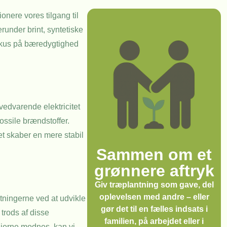
onere vores tilgang til
runder brint, syntetiske
fokus på bæredygtighed
 vedvarende elektricitet
fossile brændstoffer.
et skaber en mere stabil
Sammen om et
grønnere aftryk
Giv træplantning som gave, del
oplevelsen med andre – eller
tningerne ved at udvikle
gør det til en fælles indsats i
trods af disse
familien, på arbejdet eller i
gierne modnes, kan vi