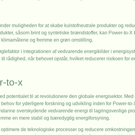
under muligheden for at skabe kulstofneutrale produkter og red
dukter, såsom brint og syntetiske brændstoffer, kan Power-to-X b
å klimamålene og fremme en grøn omstilling.
lefaktor i integrationen af vedvarende energikilder i energisys
i til rådighed, når behovet opstår, hvilket reducerer risikoen for
r-to-x
 potentialet til at revolutionere den globale energisektor. Med
rt behov for yderligere forskning og udvikling inden for Power-to
 omdanne overskydende vedvarende energi til lagringsvenlige prod
emme en mere stabil og bæredygtig energiforsyning.
at optimere de teknologiske processer og reducere omkostninge