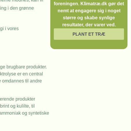
foreningen. Klimatræ.dk gør det
ning i den grønne
nemt at engagere sig i noget
større og skabe synlige
resultater, der varer ved.
gi i vores
PLANT ET TRÆ
ige brugbare produkter.
trolyse er en central
ere omdannes til andre
lterende produkter
t og kulilte, til
, ammoniak og syntetiske