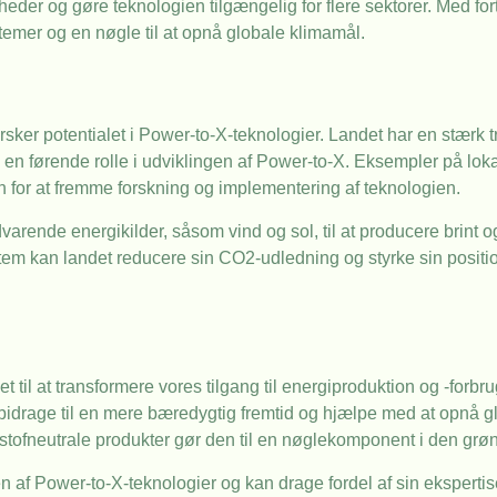
er og gøre teknologien tilgængelig for flere sektorer. Med fort
temer og en nøgle til at opnå globale klimamål.
forsker potentialet i Power-to-X-teknologier. Landet har en stærk t
le en førende rolle i udviklingen af Power-to-X. Eksempler på loka
 for at fremme forskning og implementering af teknologien.
varende energikilder, såsom vind og sol, til at producere brint 
stem kan landet reducere sin CO2-udledning og styrke sin positi
 til at transformere vores tilgang til energiproduktion og -forb
 bidrage til en mere bæredygtig fremtid og hjælpe med at opnå g
stofneutrale produkter gør den til en nøglekomponent i den grøn
gen af Power-to-X-teknologier og kan drage fordel af sin ekspert