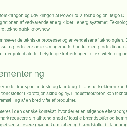
i forskningen og udviklingen af Power-to-X-teknologier. Ifølge 
rationen af vedvarende energikilder i energisystemet. Teknolog
eret teknologisk knowhow.
fremhæver de tekniske processer og anvendelser af teknologien. 
ocesser og reducere omkostningerne forbundet med produktionen a
r der potentiale for betydelige forbedringer i effektiviteten og o
lementering
erunder transport, industri og landbrug. I transportsektoren kan 
ændstoffer i køretøjer, skibe og fly. I industrisektoren kan tekn
emstilling af en bred vifte af produkter.
res i den danske kontekst, hvor der er en stigende efterspørg
nmark reducere sin afhængighed af fossile brændstoffer og fre
uget ved at levere grønne kemikalier og brændstoffer til landbru