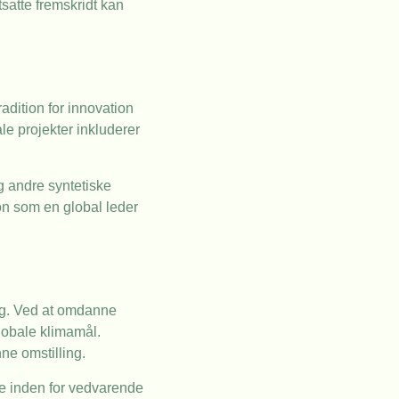
satte fremskridt kan
radition for innovation
le projekter inkluderer
og andre syntetiske
on som en global leder
rug. Ved at omdanne
lobale klimamål.
ne omstilling.
ise inden for vedvarende