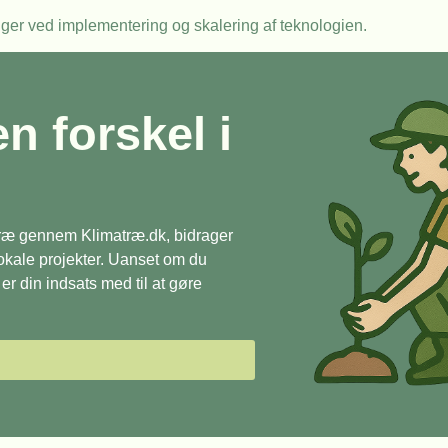
ger ved implementering og skalering af teknologien.
en forskel i
 træ gennem Klimatræ.dk, bidrager
 lokale projekter. Uanset om du
r din indsats med til at gøre