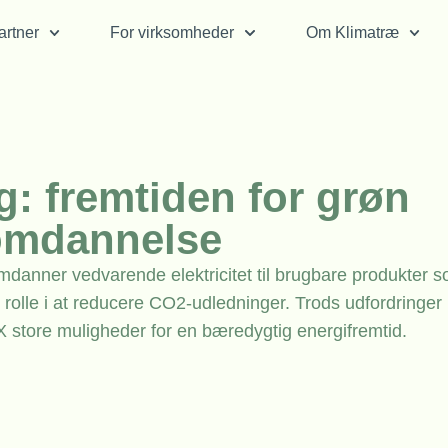
rtner
For virksomheder
Om Klimatræ
: fremtiden for grøn
omdannelse
danner vedvarende elektricitet til brugbare produkter s
al rolle i at reducere CO2-udledninger. Trods udfordringe
X store muligheder for en bæredygtig energifremtid.