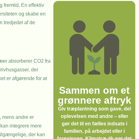
 fremtid. En effektiv
versiteten og skabe en
n tredjedel af de
Træer absorberer CO2 fra
drivhusgasser, der
ket er afgørende for at
Sammen om et
grønnere aftryk
Giv træplantning som gave, del
oplevelsen med andre – eller
r, mens andre er
gør det til en fælles indsats i
i kan integrere mere
familien, på arbejdet eller i
tilgængelige, der kan
foreningen. Klimatræ.dk gør det