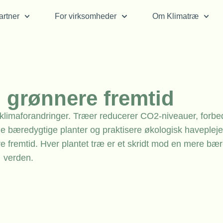
rtner
For virksomheder
Om Klimatræ
n grønnere fremtid
klimaforandringer. Træer reducerer CO2-niveauer, forbe
ge bæredygtige planter og praktisere økologisk haveplej
e fremtid. Hver plantet træ er et skridt mod en mere bæ
verden.