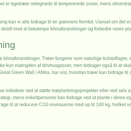
el er egetræer velegnede til tempererede zoner, mens oliventræe
ng kan vi alle bidrage til en grønnere fremtid. Uanset om det er
 et skridt mod at bekæmpe klimaforandringer og forbedre vores pl
ning
e klimaforandringer. Træer fungerer som naturlige kulstoflagre,
ke kun mængden af drivhusgasser, men bidrager også til at skab
eat Green Wall i Afrika, har vist, hvordan træer kan bidrage til
e initiativer ved at støtte træplantningsprojekter eller ved selv a
tegi, mens enkeltpersoner kan bidrage ved at plante i deres egn
rage til at reducere CO2-niveauerne med op til 100 kg, hvilket 