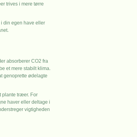
r trives i mere tørre
 i din egen have eller
anet.
 der absorberer CO2 fra
e et mere stabilt klima.
 at genoprette ødelagte
t plante træer. For
e haver eller deltage i
understreger vigtigheden