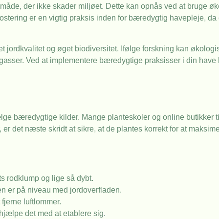
måde, der ikke skader miljøet. Dette kan opnås ved at bruge øk
stering er en vigtig praksis inden for bæredygtig havepleje, da
t jordkvalitet og øget biodiversitet. Ifølge forskning kan økolo
vhusgasser. Ved at implementere bæredygtige praksisser i din have 
vælge bæredygtige kilder. Mange planteskoler og online butikker ti
er det næste skridt at sikre, at de plantes korrekt for at maksim
s rodklump og lige så dybt.
pen er på niveau med jordoverfladen.
 fjerne luftlommer.
t hjælpe det med at etablere sig.