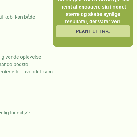
nemt at engagere sig i noget
større og skabe synlige
 til køb, kan både
resultater, der varer ved.
PLANT ET TRÆ
n givende oplevelse.
 har de bedste
enter eller lavendel, som
lig for miljøet.