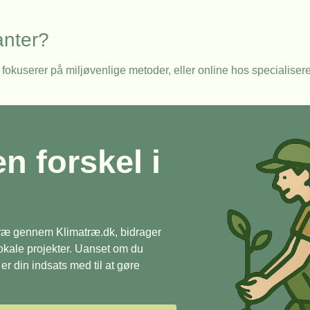
anter?
fokuserer på miljøvenlige metoder, eller online hos specialiser
en forskel i
 træ gennem Klimatræ.dk, bidrager
 lokale projekter. Uanset om du
r din indsats med til at gøre