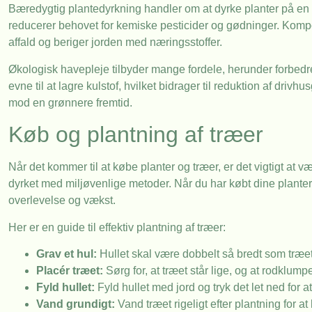
Bæredygtig plantedyrkning handler om at dyrke planter på en 
reducerer behovet for kemiske pesticider og gødninger. Kompo
affald og beriger jorden med næringsstoffer.
Økologisk havepleje tilbyder mange fordele, herunder forbedre
evne til at lagre kulstof, hvilket bidrager til reduktion af dri
mod en grønnere fremtid.
Køb og plantning af træer
Når det kommer til at købe planter og træer, er det vigtigt at 
dyrket med miljøvenlige metoder. Når du har købt dine planter, 
overlevelse og vækst.
Her er en guide til effektiv plantning af træer:
Grav et hul:
Hullet skal være dobbelt så bredt som træet
Placér træet:
Sørg for, at træet står lige, og at rodklum
Fyld hullet:
Fyld hullet med jord og tryk det let ned for at
Vand grundigt:
Vand træet rigeligt efter plantning for a