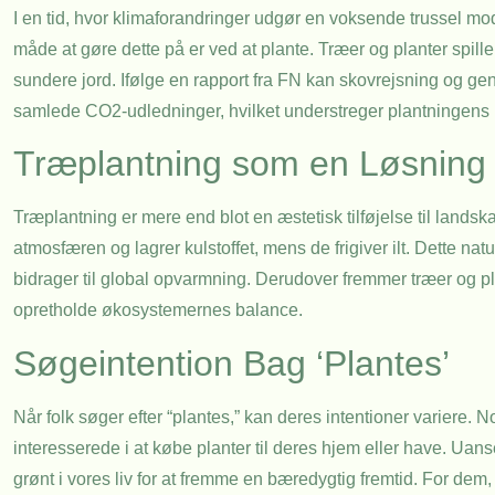
I en tid, hvor klimaforandringer udgør en voksende trussel mod
måde at gøre dette på er ved at plante. Træer og planter spill
sundere jord. Ifølge en rapport fra FN kan skovrejsning og gen
samlede CO2-udledninger, hvilket understreger plantningens
Træplantning som en Løsning
Træplantning er mere end blot en æstetisk tilføjelse til lands
atmosfæren og lagrer kulstoffet, mens de frigiver ilt. Dette 
bidrager til global opvarmning. Derudover fremmer træer og plant
opretholde økosystemernes balance.
Søgeintention Bag ‘Plantes’
Når folk søger efter “plantes,” kan deres intentioner variere.
interesserede i at købe planter til deres hjem eller have. Uans
grønt i vores liv for at fremme en bæredygtig fremtid. For dem,