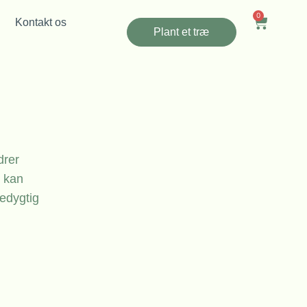
0
Kontakt os
Plant et træ
drer
e kan
redygtig