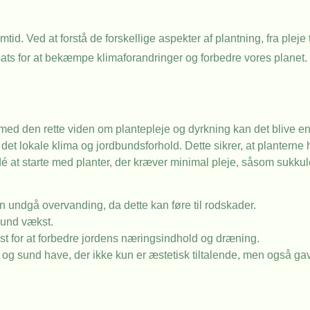
tid. Ved at forstå de forskellige aspekter af plantning, fra pleje
ats for at bekæmpe klimaforandringer og forbedre vores planet.
ed den rette viden om plantepleje og dyrkning kan det blive e
l det lokale klima og jordbundsforhold. Dette sikrer, at planterne
dé at starte med planter, der kræver minimal pleje, såsom sukkul
 undgå overvanding, da dette kan føre til rodskader.
sund vækst.
t for at forbedre jordens næringsindhold og dræning.
g sund have, der ikke kun er æstetisk tiltalende, men også gavn