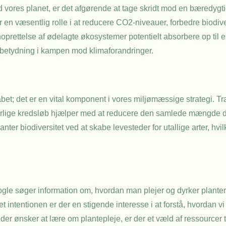
 vores planet, er det afgørende at tage skridt mod en bæredygtig
er en væsentlig rolle i at reducere CO2-niveauer, forbedre biodi
oprettelse af ødelagte økosystemer potentielt absorbere op til e
 betydning i kampen mod klimaforandringer.
kabet; det er en vital komponent i vores miljømæssige strategi. 
naturlige kredsløb hjælper med at reducere den samlede mængde 
er biodiversitet ved at skabe levesteder for utallige arter, hvil
 Nogle søger information om, hvordan man plejer og dyrker plante
et intentionen er der en stigende interesse i at forstå, hvordan v
 der ønsker at lære om plantepleje, er der et væld af ressourcer 