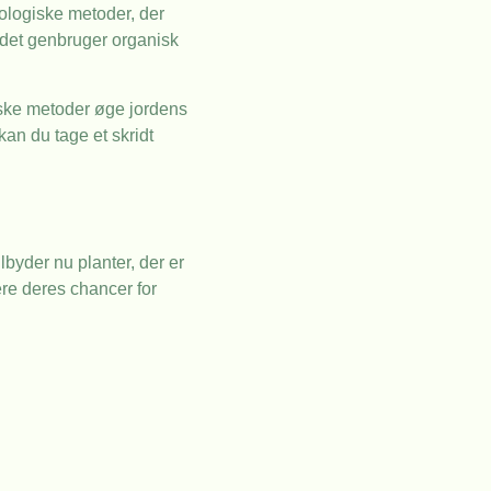
ologiske metoder, der
 det genbruger organisk
giske metoder øge jordens
kan du tage et skridt
lbyder nu planter, der er
ere deres chancer for