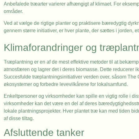
Anbefalede træarter varierer afhængigt af klimaet. For eksemp
områder.
Ved at vælge de rigtige planter og praktisere bæredygtig dyrkni
gennem større initiativer, er hver plante, der sættes i jorden,
Klimaforandringer og træplant
Træplantning er en af de mest effektive metoder til at bekæmp
atmosfæren og lagrer det i deres biomasse. Dette reducerer ik
Succesfulde træplantningsinitiativer verden over, såsom The Gr
økosystemer og forbedre levevilkårene for lokalsamfund.
Enkeltpersoner og virksomheder kan spille en vigtig rolle i diss
virksomheder kan det være en del af deres bæredygtighedsstra
lokale plantningsprojekter. Hver plantet træ kan med tiden bid
af disse tiltag.
Afsluttende tanker