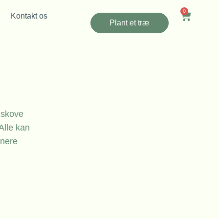
0
Kontakt os
Plant et træ
s skove
Alle kan
nnere