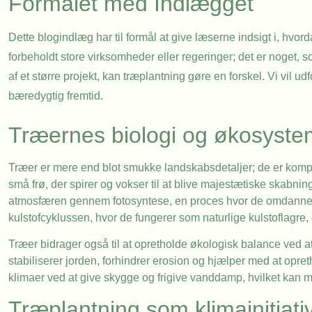
Formålet med Indlægget
Dette blogindlæg har til formål at give læserne indsigt i, hvor
forbeholdt store virksomheder eller regeringer; det er noget,
af et større projekt, kan træplantning gøre en forskel. Vi vil
bæredygtig fremtid.
Træernes biologi og økosyste
Træer er mere end blot smukke landskabsdetaljer; de er komp
små frø, der spirer og vokser til at blive majestætiske skabni
atmosfæren gennem fotosyntese, en proces hvor de omdanner so
kulstofcyklussen, hvor de fungerer som naturlige kulstoflagre
Træer bidrager også til at opretholde økologisk balance ved at 
stabiliserer jorden, forhindrer erosion og hjælper med at opret
klimaer ved at give skygge og frigive vanddamp, hvilket kan m
Træplantning som klimainitiati