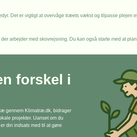
r. Det er vigtigt at overvåge træets vækst og tilpasse plejen e
r, der arbejder med skovrejsning. Du kan også starte med at plan
en forskel i
 træ gennem Klimatræ.dk, bidrager
 lokale projekter. Uanset om du
r din indsats med til at gøre