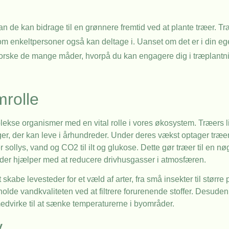
dan de kan bidrage til en grønnere fremtid ved at plante træer. T
 som enkeltpersoner også kan deltage i. Uanset om det er i din e
 udforske de mange måder, hvorpå du kan engagere dig i træplantni
mrolle
lekse organismer med en vital rolle i vores økosystem. Træers 
nger, der kan leve i århundreder. Under deres vækst optager træer
llys, vand og CO2 til ilt og glukose. Dette gør træer til en n
, der hjælper med at reducere drivhusgasser i atmosfæren.
skabe levesteder for et væld af arter, fra små insekter til større
holde vandkvaliteten ved at filtrere forurenende stoffer. Desuden
edvirke til at sænke temperaturerne i byområder.
v