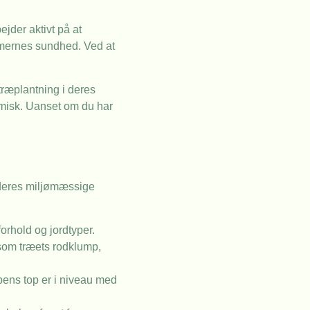
jder aktivt på at
emernes sundhed. Ved at
træplantning i deres
omisk. Uanset om du har
e deres miljømæssige
orhold og jordtyper.
t som træets rodklump,
umpens top er i niveau med