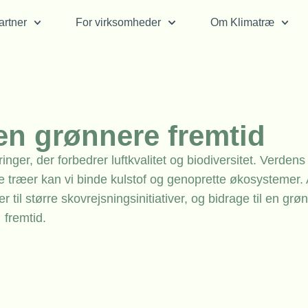
rtner
For virksomheder
Om Klimatræ
 en grønnere fremtid
nger, der forbedrer luftkvalitet og biodiversitet. Verden
e træer kan vi binde kulstof og genoprette økosystemer. 
r til større skovrejsningsinitiativer, og bidrage til en grø
fremtid.