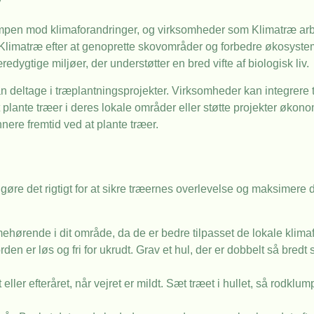
kampen mod klimaforandringer, og virksomheder som Klimatræ arbe
Klimatræ efter at genoprette skovområder og forbedre økosyst
dygtige miljøer, der understøtter en bred vifte af biologisk liv.
 deltage i træplantningsprojekter. Virksomheder kan integrere 
plante træer i deres lokale områder eller støtte projekter økon
ønnere fremtid ved at plante træer.
at gøre det rigtigt for at sikre træernes overlevelse og maksimer
ehørende i dit område, da de er bedre tilpasset de lokale klimaf
orden er løs og fri for ukrudt. Grav et hul, der er dobbelt så bred
eller efteråret, når vejret er mildt. Sæt træet i hullet, så rodkl