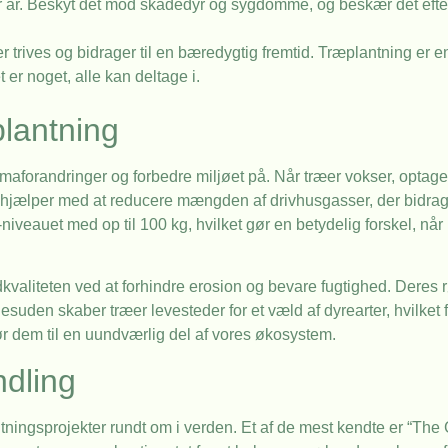
ar år. Beskyt det mod skadedyr og sygdomme, og beskær det efte
er trives og bidrager til en bæredygtig fremtid. Træplantning er 
 er noget, alle kan deltage i.
lantning
aforandringer og forbedre miljøet på. Når træer vokser, optager
 hjælper med at reducere mængden af drivhusgasser, der bidrage
-niveauet med op til 100 kg, hvilket gør en betydelig forskel, nå
kvaliteten ved at forhindre erosion og bevare fugtighed. Deres 
Desuden skaber træer levesteder for et væld af dyrearter, hvilket
 gør dem til en uundværlig del af vores økosystem.
ndling
ingsprojekter rundt om i verden. Et af de mest kendte er “The 