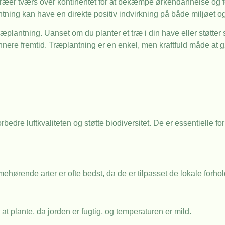
ke træer tværs over kontinentet for at bekæmpe ørkendannelse og 
antning kan have en direkte positiv indvirkning på både miljøet o
plantning. Uanset om du planter et træ i din have eller støtter 
nnere fremtid. Træplantning er en enkel, men kraftfuld måde at g
bedre luftkvaliteten og støtte biodiversitet. De er essentielle fo
ehørende arter er ofte bedst, da de er tilpasset de lokale forhol
 at plante, da jorden er fugtig, og temperaturen er mild.