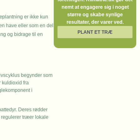
nemt at engagere sig i noget
større og skabe synlige
ræplantning er ikke kun
resultater, der varer ved.
gen have eller som en del
PLANT ET TRÆ
ng og bidrage til en
livscyklus begynder som
 kuldioxid fra
øglekomponent i
 pattedyr. Deres rødder
 regulerer træer lokale