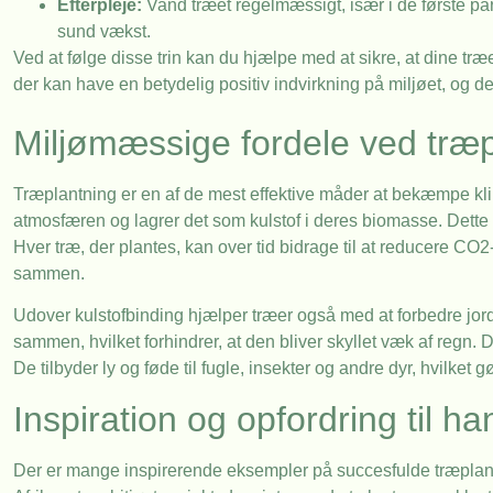
Efterpleje:
Vand træet regelmæssigt, især i de første p
sund vækst.
Ved at følge disse trin kan du hjælpe med at sikre, at dine træ
der kan have en betydelig positiv indvirkning på miljøet, og det
Miljømæssige fordele ved træp
Træplantning er en af de mest effektive måder at bekæmpe klim
atmosfæren og lagrer det som kulstof i deres biomasse. Dette
Hver træ, der plantes, kan over tid bidrage til at reducere CO2
sammen.
Udover kulstofbinding hjælper træer også med at forbedre jord
sammen, hvilket forhindrer, at den bliver skyllet væk af regn. 
De tilbyder ly og føde til fugle, insekter og andre dyr, hvilket
Inspiration og opfordring til ha
Der er mange inspirerende eksempler på succesfulde træplantn