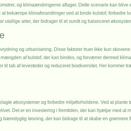
 blomstrer, og klimaændringerne aftager. Dette scenarie kan blive
i at bekæmpe klimaforandringer ved at binde kulstof, forbedre lu
r utallige arter, der bidrager til et sundt og balanceret økosyste
ve
vrydning og urbanisering. Disse faktorer truer ikke kun skovene
 mængden af kulstof, der kan bindes, og forværrer dermed klima
til tab af levesteder og reduceret biodiversitet. Her kommer træ
delagte økosystemer og forbedre miljøforholdene. Ved at plante 
relivet. Det er en investering i fremtiden, der kan hjælpe med at
og bæredygtig løsning, der kan bidrage til at skabe en grønnere f