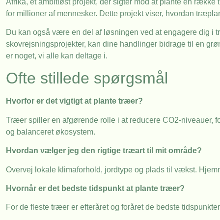
Afrika, et ambitiøst projekt, der sigter mod at plante en ræk
for millioner af mennesker. Dette projekt viser, hvordan træpl
Du kan også være en del af løsningen ved at engagere dig i træ
skovrejsningsprojekter, kan dine handlinger bidrage til en grø
er noget, vi alle kan deltage i.
Ofte stillede spørgsmål
Hvorfor er det vigtigt at plante træer?
Træer spiller en afgørende rolle i at reducere CO2-niveauer, for
og balanceret økosystem.
Hvordan vælger jeg den rigtige træart til mit område?
Overvej lokale klimaforhold, jordtype og plads til vækst. Hjemm
Hvornår er det bedste tidspunkt at plante træer?
For de fleste træer er efteråret og foråret de bedste tidspunkter