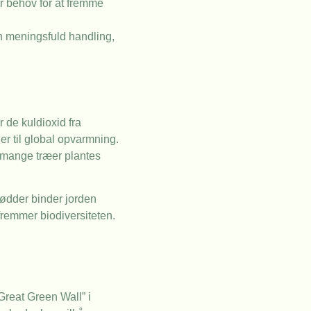
r behov for at fremme
en meningsfuld handling,
 de kuldioxid fra
r til global opvarmning.
r mange træer plantes
rødder binder jorden
 fremmer biodiversiteten.
Great Green Wall” i