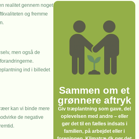
 en realitet gennem noget
ftkvaliteten og fremme
m.
 selv, men også de
forandringerne.
plantning ind i billedet
Sammen om et
grønnere aftryk
træer kan vi binde mere
Giv træplantning som gave, del
oplevelsen med andre – eller
 modvirke de negative
gør det til en fælles indsats i
remtid.
familien, på arbejdet eller i
foreningen. Klimatræ.dk gør det