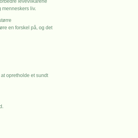
forbedre levevilkårene
g menneskers liv.
større
øre en forskel på, og det
r at opretholde et sundt
d.