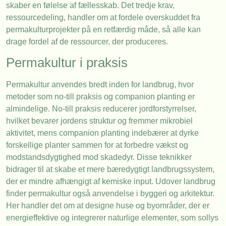
skaber en følelse af fællesskab. Det tredje krav,
ressourcedeling, handler om at fordele overskuddet fra
permakulturprojekter på en retfærdig måde, så alle kan
drage fordel af de ressourcer, der produceres.
Permakultur i praksis
Permakultur anvendes bredt inden for landbrug, hvor
metoder som no-till praksis og companion planting er
almindelige. No-till praksis reducerer jordforstyrrelser,
hvilket bevarer jordens struktur og fremmer mikrobiel
aktivitet, mens companion planting indebærer at dyrke
forskellige planter sammen for at forbedre vækst og
modstandsdygtighed mod skadedyr. Disse teknikker
bidrager til at skabe et mere bæredygtigt landbrugssystem,
der er mindre afhængigt af kemiske input. Udover landbrug
finder permakultur også anvendelse i byggeri og arkitektur.
Her handler det om at designe huse og byområder, der er
energieffektive og integrerer naturlige elementer, som sollys