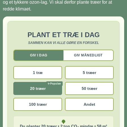
og et tykkere ozon-lag. Vi skal derfor plante træer for at
redde klimaet.
PLANT ET TRÆ I DAG
SAMMEN KAN VI ALLE GØRE EN FORSKEL
GIV I DAG
GIV MÅNEDLIGT
1 træ
5 træer
20 træer
50 træer
100 træer
Andet
Du planter 20 træer • 2 ton CO₂ mindre • 58 m²