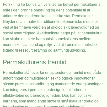
Forskning fra Lunds Universitet har belyst permakulturens
rolle i den grønne omstilling og dens potentiale til at
udfordre den moderne kapitalistiske stat. Permakultur
tilbyder et alternativ til traditionelle økonomiske modeller
ved at fremhæve værdien af økologisk bæredygtighed og
social retfærdighed. Akademikere peger på, at permakultur
kan skabe en mere harmonisk sameksistens mellem
mennesker, samfund og miljø ved at fremme en holistisk
tilgang til ressourcestyring og samfundsudvikling.
Permakulturens fremtid
Permakultur står over for en spændende fremtid med både
udfordringer og muligheder. Teknologiske innovationer,
såsom præcisionslandbrug og avancerede energiløsninger,
kan integreres i permakulturdesign for at forbedre
effektiviteten og bæredygtigheden. Dog kan politiske
barrierer, som manglende støtte til småskala landbrug og
bæredygtige praksisser, hæmme udbredelsen af