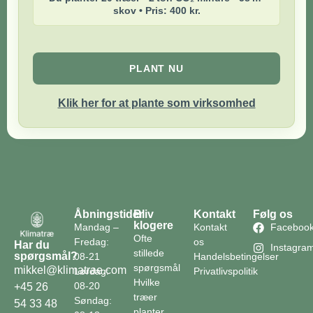
skov • Pris: 400 kr.
PLANT NU
Klik her for at plante som virksomhed
Åbningstider
Bliv
Kontakt
Følg os
klogere
Mandag –
Kontakt
Faceboo
Ofte
Fredag:
os
Har du
Instagra
stillede
spørgsmål?
08-21
Handelsbetingelser
spørgsmål
mikkel@klimatrae.com
Lørdag:
Privatlivspolitik
Hvilke
08-20
+45 26
træer
Søndag:
54 33 48
planter