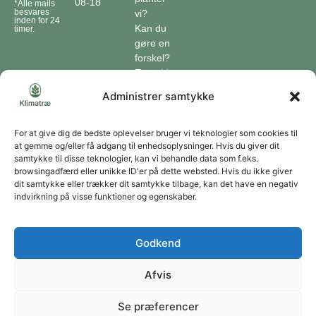
08-18
*Alle mails
besvares
vi?
inden for 24
Kan du
timer.
gøre en
forskel?
En guide
til klimaet
Administrer samtykke
Klimaordbogen
Hvordan
optager
For at give dig de bedste oplevelser bruger vi teknologier som cookies til
at gemme og/eller få adgang til enhedsoplysninger. Hvis du giver dit
træer
samtykke til disse teknologier, kan vi behandle data som f.eks.
co2?
browsingadfærd eller unikke ID'er på dette websted. Hvis du ikke giver
dit samtykke eller trækker dit samtykke tilbage, kan det have en negativ
Forbliv forbundet
indvirkning på visse funktioner og egenskaber.
Få opdateringer om vores genoprettende tiltag sendt direkte til din indbakke.
Godkend
Afvis
Tilmeld
Se præferencer
Du kan til enhver tid afmelde dig ved at bruge linket i vores nyhedsbrev. Jeg accepterer
at modtage dine nyhedsbreve og accepterer databeskyttelseserklæringen.