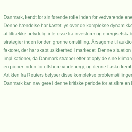
Danmark, kendt for sin førende rolle inden for vedvarende energ
Denne hændelse har kastet lys over de komplekse dynamikker, 
at tiltrække betydelig interesse fra investorer og energiselsk
strategier inden for den grønne omstilling. Årsagerne til auk
faktorer, der har skabt usikkerhed i markedet. Denne situat
implikationer, da Danmark stræber efter at opfylde sine klim
en pioner inden for offshore vindenergi, og denne fiasko fremh
Artiklen fra Reuters belyser disse komplekse problemstillinge
Danmark kan navigere i denne kritiske periode for at sikre en 