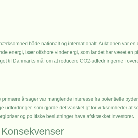
mærksomhed både nationalt og internationalt. Auktionen var en
nde energi, især offshore vindenergi, som landet har været en 
bidraget til Danmarks mål om at reducere CO2-udledningerne i o
de primære årsager var manglende interesse fra potentielle bydere
udfordringer, som gjorde det vanskeligt for virksomheder at se 
gipriser og politiske beslutninger have afskrækket investorer.
 Konsekvenser