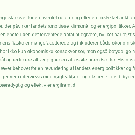
i, står over for en uventet udfordring efter en mislykket auktion
der påvirker landets ambitiøse klimamål og energipolitikker. A
aber, endte uden det forventede antal budgivere, hvilket har re
tionens fiasko er mangefacetterede og inkluderer både økonomisk
ion har ikke kun økonomiske konsekvenser, men også betydelige
amål og reducere afhængigheden af fossile brændstoffer. Histori
æver behovet for en revurdering af landets energipolitikker og fr
r gennem interviews med nøgleaktører og eksperter, der tilbyder 
bæredygtig og effektiv energifremtid.