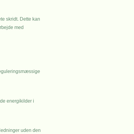
te skridt. Dette kan
arbejde med
 reguleringsmæssige
e energikilder i
dledninger uden den