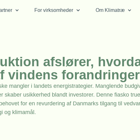
rtner
For virksomheder
Om Klimatræ
uktion afslører, hvord
f vindens forandringer
iske mangler i landets energistrategier. Manglende budgi
er skaber usikkerhed blandt investorer. Denne fiasko tru
hovet for en revurdering af Danmarks tilgang til vedv
i og klimamål.