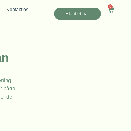
0
Kontakt os
Plant et træ
an
vning
er både
arende