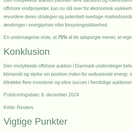
Den mislykkede auktion påvirker flere samfund og interessent
offshore vindprojekter, kan nu stå over for økonomisk usikker
revurdere deres strategier og potentielt overtage markedsand
ændringer i energipriser eller forsyningssikkerhed.
En undersøgelse viste, at
75%
af de adspurgte mener, at regeri
Konklusion
Den mislykkede offshore auktion i Danmark understreger behove
klimamål og styrke sin position inden for vedvarende energi, 
tiltrække flere investorer og sikre succes i fremtidige auktioner
Publiceringsdato: 6. december 2024
Kilde:
Reuters
Vigtige Punkter