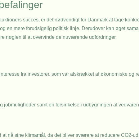
befalinger
e auktioners succes, er det nødvendigt for Danmark at tage konkre
 og en mere forudsigelig politisk linje. Derudover kan øget sam
ære nøglen til at overvinde de nuværende udfordringer.
nteresse fra investorer, som var afskrækket af økonomiske og
g jobmuligheder samt en forsinkelse i udbygningen af vedvarend
at nå sine klimamål, da det bliver sværere at reducere CO2-u