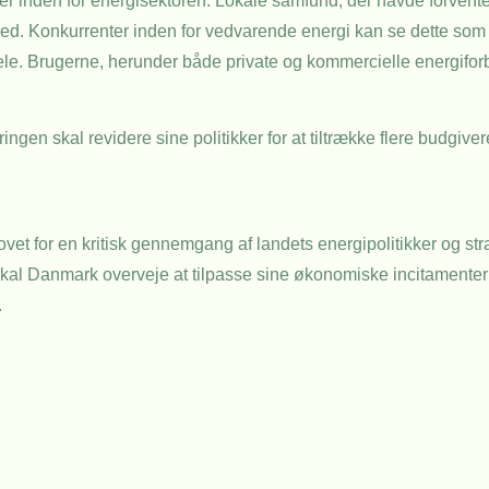
er inden for energisektoren. Lokale samfund, der havde forvente
hed. Konkurrenter inden for vedvarende energi kan se dette som 
ele. Brugerne, herunder både private og kommercielle energifor
ngen skal revidere sine politikker for at tiltrække flere budgivere
t for en kritisk gennemgang af landets energipolitikker og stra
skal Danmark overveje at tilpasse sine økonomiske incitamenter 
.