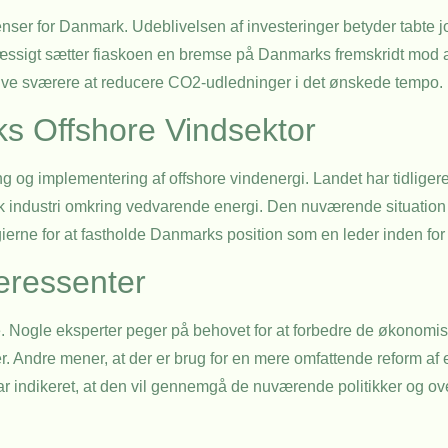
ser for Danmark. Udeblivelsen af investeringer betyder tabte 
mæssigt sætter fiaskoen en bremse på Danmarks fremskridt mod a
blive sværere at reducere CO2-udledninger i det ønskede tempo.
ks Offshore Vindsektor
 og implementering af offshore vindenergi. Landet har tidliger
k industri omkring vedvarende energi. Den nuværende situation st
gierne for at fastholde Danmarks position som en leder inden for
teressenter
. Nogle eksperter peger på behovet for at forbedre de økonomis
. Andre mener, at der er brug for en mere omfattende reform af e
r indikeret, at den vil gennemgå de nuværende politikker og ove