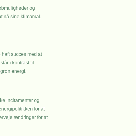
jobmuligheder og
t nå sine klimamål.
e haft succes med at
år i kontrast til
 grøn energi.
ke incitamenter og
nergipolitikken for at
rveje ændringer for at