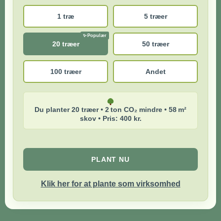
1 træ
5 træer
20 træer
50 træer
100 træer
Andet
Du planter 20 træer • 2 ton CO₂ mindre • 58 m²
skov • Pris: 400 kr.
PLANT NU
Klik her for at plante som virksomhed