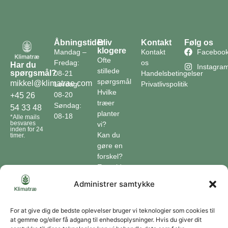
Åbningstider
Bliv
Kontakt
Følg os
klogere
Mandag –
Kontakt
Faceboo
Ofte
Fredag:
os
Har du
Instagra
stillede
spørgsmål?
08-21
Handelsbetingelser
spørgsmål
mikkel@klimatrae.com
Lørdag:
Privatlivspolitik
Hvilke
08-20
+45 26
træer
Søndag:
54 33 48
planter
08-18
*Alle mails
besvares
vi?
inden for 24
Kan du
timer.
gøre en
forskel?
En guide
til klimaet
Administrer samtykke
Klimaordbogen
Hvordan
optager
For at give dig de bedste oplevelser bruger vi teknologier som cookies til
at gemme og/eller få adgang til enhedsoplysninger. Hvis du giver dit
træer