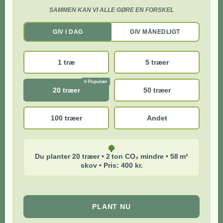
SAMMEN KAN VI ALLE GØRE EN FORSKEL
GIV I DAG
GIV MÅNEDLIGT
1 træ
5 træer
20 træer
50 træer
100 træer
Andet
Du planter 20 træer • 2 ton CO₂ mindre • 58 m²
skov • Pris: 400 kr.
PLANT NU