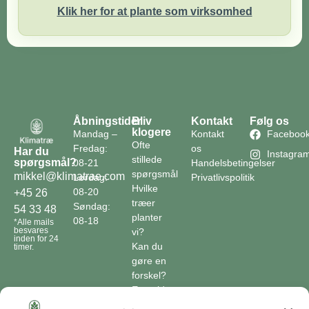
Klik her for at plante som virksomhed
Åbningstider
Bliv
Kontakt
Følg os
klogere
Mandag –
Kontakt
Faceboo
Ofte
Fredag:
os
Har du
Instagra
stillede
spørgsmål?
08-21
Handelsbetingelser
spørgsmål
mikkel@klimatrae.com
Lørdag:
Privatlivspolitik
Hvilke
08-20
+45 26
træer
Søndag:
54 33 48
planter
08-18
*Alle mails
besvares
vi?
inden for 24
Kan du
timer.
gøre en
forskel?
En guide
til klimaet