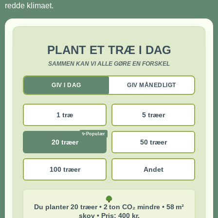
redde klimaet.
PLANT ET TRÆ I DAG
SAMMEN KAN VI ALLE GØRE EN FORSKEL
GIV I DAG
GIV MÅNEDLIGT
1 træ
5 træer
20 træer
50 træer
100 træer
Andet
Du planter 20 træer • 2 ton CO₂ mindre • 58 m²
skov • Pris: 400 kr.