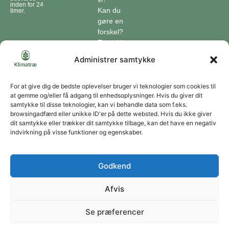
inden for 24
Kan du
timer.
gøre en
forskel?
En guide
til klimaet
Administrer samtykke
Klimaordbogen
Hvordan
optager
For at give dig de bedste oplevelser bruger vi teknologier som cookies til
at gemme og/eller få adgang til enhedsoplysninger. Hvis du giver dit
træer
samtykke til disse teknologier, kan vi behandle data som f.eks.
co2?
browsingadfærd eller unikke ID'er på dette websted. Hvis du ikke giver
dit samtykke eller trækker dit samtykke tilbage, kan det have en negativ
Forbliv forbundet
indvirkning på visse funktioner og egenskaber.
Få opdateringer om vores genoprettende tiltag sendt direkte til din indbakke.
Godkend
Afvis
Tilmeld
Se præferencer
Du kan til enhver tid afmelde dig ved at bruge linket i vores nyhedsbrev. Jeg accepterer
at modtage dine nyhedsbreve og accepterer databeskyttelseserklæringen.
Copyright © 2026 | Klimatræ ApS | CVR: 43666320