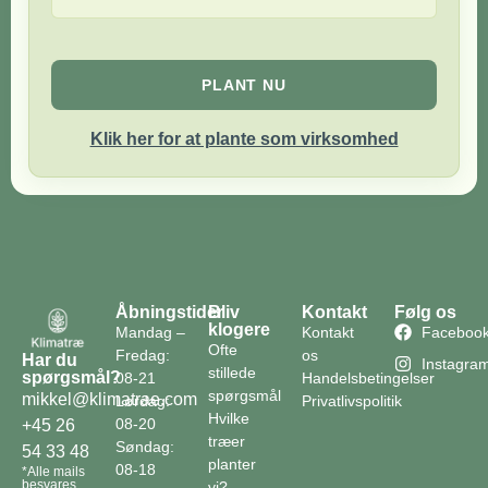
PLANT NU
Klik her for at plante som virksomhed
Åbningstider
Bliv
Kontakt
Følg os
klogere
Mandag –
Kontakt
Faceboo
Ofte
Fredag:
os
Har du
Instagra
stillede
spørgsmål?
08-21
Handelsbetingelser
spørgsmål
mikkel@klimatrae.com
Lørdag:
Privatlivspolitik
Hvilke
08-20
+45 26
træer
Søndag:
54 33 48
planter
08-18
*Alle mails
besvares
vi?