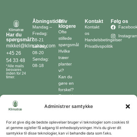
Åbningstider
Bliv
Kontakt
Følg os
klogere
Mandag –
Kontakt
Faceboo
Ofte
Fredag:
os
Har du
Instagra
stillede
spørgsmål?
08-21
Handelsbetingelser
spørgsmål
mikkel@klimatrae.com
Lørdag:
Privatlivspolitik
Hvilke
08-20
+45 26
træer
Søndag:
54 33 48
planter
08-18
*Alle mails
besvares
vi?
inden for 24
Kan du
timer.
gøre en
forskel?
En guide
til klimaet
Administrer samtykke
Klimaordbogen
Hvordan
optager
For at give dig de bedste oplevelser bruger vi teknologier som cookies til
at gemme og/eller få adgang til enhedsoplysninger. Hvis du giver dit
træer
samtykke til disse teknologier, kan vi behandle data som f.eks.
co2?