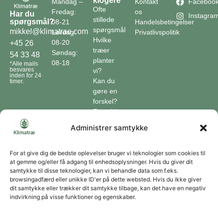
klogere
Mandag –
Kontakt
Faceboo
Ofte
Fredag:
os
Har du
Instagra
stillede
spørgsmål?
08-21
Handelsbetingelser
spørgsmål
mikkel@klimatrae.com
Lørdag:
Privatlivspolitik
Hvilke
08-20
+45 26
træer
Søndag:
54 33 48
planter
08-18
*Alle mails
besvares
vi?
inden for 24
Kan du
timer.
gøre en
forskel?
En guide
til klimaet
Administrer samtykke
Klimaordbogen
Hvordan
optager
For at give dig de bedste oplevelser bruger vi teknologier som cookies til
at gemme og/eller få adgang til enhedsoplysninger. Hvis du giver dit
træer
samtykke til disse teknologier, kan vi behandle data som f.eks.
co2?
browsingadfærd eller unikke ID'er på dette websted. Hvis du ikke giver
dit samtykke eller trækker dit samtykke tilbage, kan det have en negativ
Forbliv forbundet
indvirkning på visse funktioner og egenskaber.
Få opdateringer om vores genoprettende tiltag sendt direkte til din indbakke.