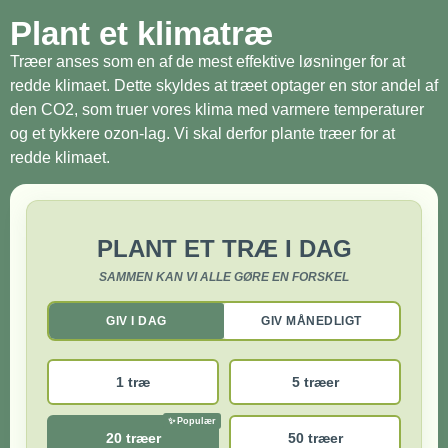
Plant et klimatræ
Træer anses som en af de mest effektive løsninger for at
redde klimaet. Dette skyldes at træet optager en stor andel af
den CO2, som truer vores klima med varmere temperaturer
og et tykkere ozon-lag. Vi skal derfor plante træer for at
redde klimaet.
PLANT ET TRÆ I DAG
SAMMEN KAN VI ALLE GØRE EN FORSKEL
GIV I DAG
GIV MÅNEDLIGT
1 træ
5 træer
20 træer
50 træer