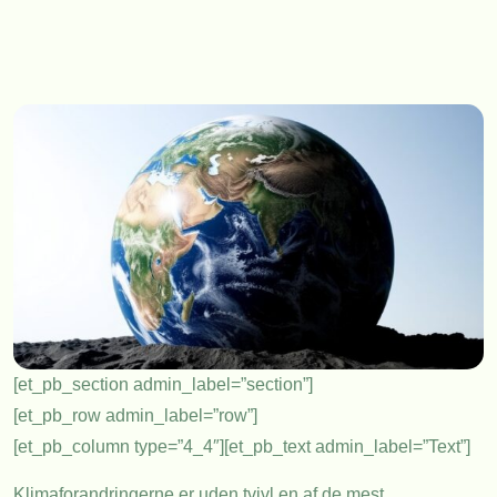
[et_pb_section admin_label=”section”]
[et_pb_row admin_label=”row”]
[et_pb_column type=”4_4″][et_pb_text admin_label=”Text”]
Klimaforandringerne er uden tvivl en af de mest