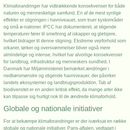
Klimaforandringer har vidtrækkende konsekvenser for både
naturen og menneskelige samfund. En af de mest synlige
effekter er stigningen i havniveauet, som truer kystområder
og små ø-nationer. IPCC har dokumenteret, at stigende
temperaturer fører til smeltning af iskapper og gletsjere,
hvilket bidrager til denne stigning. Ekstreme vejrforhold som
orkaner, tørker og oversvømmelser bliver også mere
almindelige og intense, hvilket har alvorlige konsekvenser
for landbrug, infrastruktur og menneskers sundhed. I
Danmark har Miljøministeriet bemærket ændringer i
nedbørsmønstre og stigende havniveauer, der påvirker
landets økosystemer og landbrugsproduktion. Tab af
biodiversitet er en anden kritisk effekt, da mange arter ikke
kan tilpasse sig hurtigt nok til de ændrede klimaforhold.
Globale og nationale initiativer
For at bekæmpe klimaforandringer er der iværksat en række
globale og nationale initiativer. Paris-aftalen, vedtaget i