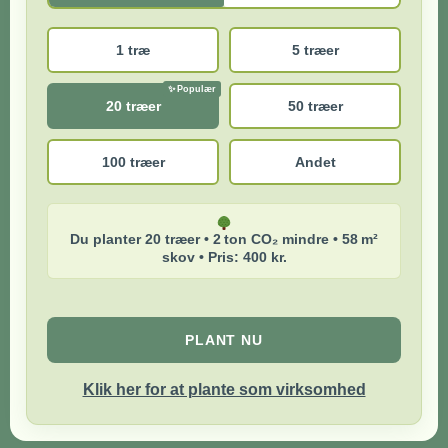
1 træ
5 træer
20 træer
50 træer
100 træer
Andet
Du planter 20 træer • 2 ton CO₂ mindre • 58 m²
skov • Pris: 400 kr.
PLANT NU
Klik her for at plante som virksomhed