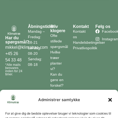
Åbningstider
Bliv
Kontakt
Følg os
klogere
Mandag –
Kontakt
Faceboo
Ofte
Fredag:
os
Har du
Instagra
stillede
spørgsmål?
08-21
Handelsbetingelser
spørgsmål
mikkel@klimatrae.com
Lørdag:
Privatlivspolitik
Hvilke
08-20
+45 26
træer
Søndag:
54 33 48
planter
08-18
*Alle mails
besvares
vi?
inden for 24
Kan du
timer.
gøre en
forskel?
En guide
til klimaet
Administrer samtykke
Klimaordbogen
Hvordan
optager
For at give dig de bedste oplevelser bruger vi teknologier som cookies til