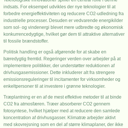
indsats. For eksempel udvikles der nye teknologier til at
forbedre energieffektiviteten og reducere CO2-udledning fra
industrielle processer. Desuden er vedvarende energikilder
som sol- og vindenergi blevet mere udbredte og økonomisk
konkurrencedygtige, hvilket gør dem til attraktive alternativer
til fossile brændstoffer.
Politisk handling er også afgørende for at skabe en
bæredygtig fremtid. Regeringer verden over arbejder på at
implementere politikker, der understøtter reduktionen af
drivhusgasemissioner. Dette inkluderer alt fra strengere
emissionsreguleringer til incitamenter for virksomheder og
enkeltpersoner til at investere i grønne teknologier.
Træplantning er en af de mest effektive metoder til at binde
CO2 fra atmosfæren. Træer absorberer CO2 gennem
fotosyntese, hvilket hjælper med at reducere den samlede
koncentration af drivhusgasser. Klimatræ arbejder aktivt
med skovrejsning som en del af større klimaplaner, der ikke