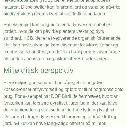
hexachlorbenzen (HCB), der er kendt for at ophobes i
naturen. Disse stoffer kan forurene jord og vand og påvirke
biodiversiteten negativt ved at skade flora og fauna.
For eksempel kan tungmetaller fra fyrværkeri ophobes i
jorden, hvor de kan påvirke planters vækst og dyrs
sundhed. HCB, der er et vedvarende organisk forurenende
stof, kan have alvorlige konsekvenser for økosystemer og
menneskers sundhed, da det kan transporteres over lange
afstande i atmosfæren og akkumuleres i fødekæder.
Miljøkritisk perspektiv
Flere miljøorganisationer har påpeget de negative
konsekvenser af fyrværkeri og opfordrer til at begrænse dets
brug. For eksempel har DOF BirdLife fremhævet, hvordan
fyrværkeri kan forstyrre dyrelivet, især fugle, der kan blive
desorienterede og stressede af de høje lyde og lysglimt.
Desuden bidrager fyrværkeri til forurening af både luft og
jord, hvilket kan have langvarige effekter på miljøet.