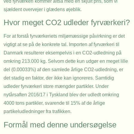
ved fyrværkeri kommer altså med en skjult pris, som vi
sjældent overvejer i glædens øjeblik.
Hvor meget CO2 udleder fyrværkeri?
For at forstå fyrværkeriets miljømæssige påvirkning er det
vigtigt at se på de konkrete tal. Importen af fyrværkeri til
Danmark resulterer eksempelvis i en CO2-udledning på
omkring 213.000 kg. Selvom dette kun udgør en meget lille
del (0.00033%) af den samlede årlige CO2-udledning, er
det stadig en faktor, der ikke kan ignoreres. Samtidig
udleder fyrværkeri store mængder partikler. Under
nytårsaften 2016/17 i Tyskland blev der udledt omkring
4000 tons partikler, svarende til 15% af de årlige
partikeludledninger fra trafikken.
Formål med denne undersøgelse