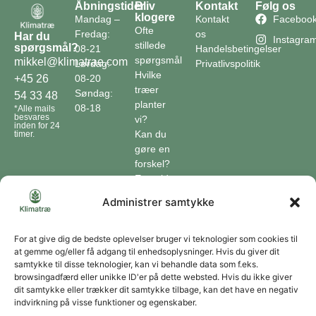
Åbningstider
Bliv
Kontakt
Følg os
klogere
Mandag –
Kontakt
Faceboo
Ofte
Fredag:
os
Har du
Instagra
stillede
spørgsmål?
08-21
Handelsbetingelser
spørgsmål
mikkel@klimatrae.com
Lørdag:
Privatlivspolitik
Hvilke
08-20
+45 26
træer
Søndag:
54 33 48
planter
08-18
*Alle mails
besvares
vi?
inden for 24
Kan du
timer.
gøre en
forskel?
En guide
til klimaet
Administrer samtykke
Klimaordbogen
Hvordan
optager
For at give dig de bedste oplevelser bruger vi teknologier som cookies til
at gemme og/eller få adgang til enhedsoplysninger. Hvis du giver dit
træer
samtykke til disse teknologier, kan vi behandle data som f.eks.
co2?
browsingadfærd eller unikke ID'er på dette websted. Hvis du ikke giver
dit samtykke eller trækker dit samtykke tilbage, kan det have en negativ
Forbliv forbundet
indvirkning på visse funktioner og egenskaber.
Få opdateringer om vores genoprettende tiltag sendt direkte til din indbakke.