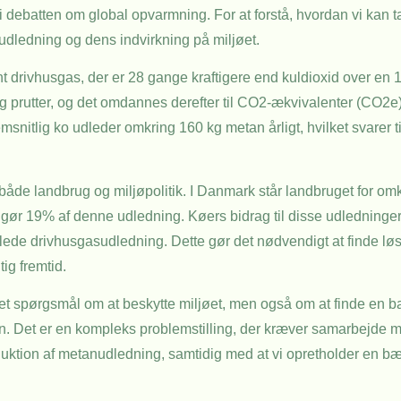
r i debatten om global opvarmning. For at forstå, hvordan vi kan t
udledning og dens indvirkning på miljøet.
 drivhusgas, der er 28 gange kraftigere end kuldioxid over en 
 prutter, og det omdannes derefter til CO2-ækvivalenter (CO2e)
itlig ko udleder omkring 160 kg metan årligt, hvilket svarer t
både landbrug og miljøpolitik. I Danmark står landbruget for om
r 19% af denne udledning. Køers bidrag til disse udledninger e
lede drivhusgasudledning. Dette gør det nødvendigt at finde løs
ig fremtid.
et spørgsmål om at beskytte miljøet, men også om at finde en ba
n. Det er en kompleks problemstilling, der kræver samarbejde m
 reduktion af metanudledning, samtidig med at vi opretholder en b