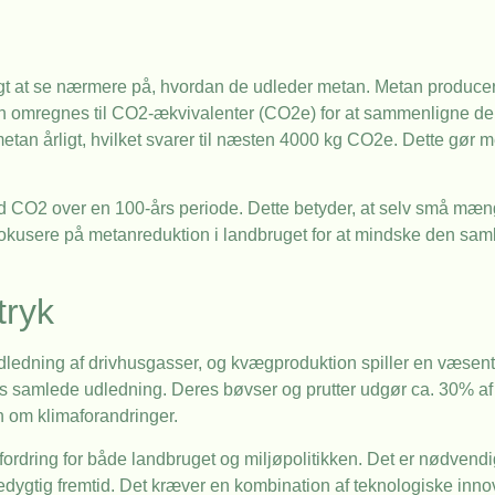
ndigt at se nærmere på, hvordan de udleder metan. Metan produc
an omregnes til CO2-ækvivalenter (CO2e) for at sammenligne de
an årligt, hvilket svarer til næsten 4000 kg CO2e. Dette gør me
nd CO2 over en 100-års periode. Dette betyder, at selv små mæ
t fokusere på metanreduktion i landbruget for at mindske den sa
tryk
edning af drivhusgasser, og kvægproduktion spiller en væsentl
 samlede udledning. Deres bøvser og prutter udgør ca. 30% a
en om klimaforandringer.
dring for både landbruget og miljøpolitikken. Det er nødvendigt
ygtig fremtid. Det kræver en kombination af teknologiske innov