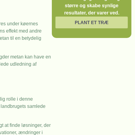
større og skabe synlige
resultater, der varer ved.
PLANT ET TRÆ
eres under køernes
ns effekt med andre
tan til en betydelig
ngder metan kan have en
mlede udledning af
ig rolle i denne
f landbrugets samlede
 at finde løsninger, der
ationer, ændringer i