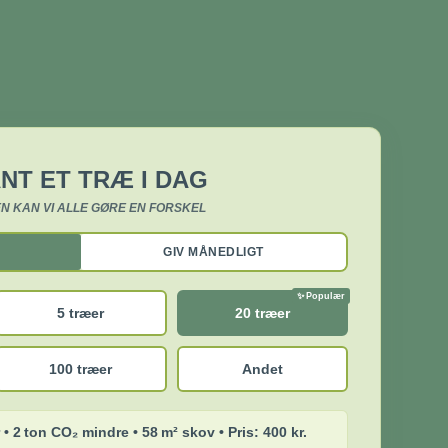
NT ET TRÆ I DAG
N KAN VI ALLE GØRE EN FORSKEL
GIV MÅNEDLIGT
5 træer
20 træer
100 træer
Andet
 • 2 ton CO₂ mindre • 58 m² skov • Pris: 400 kr.