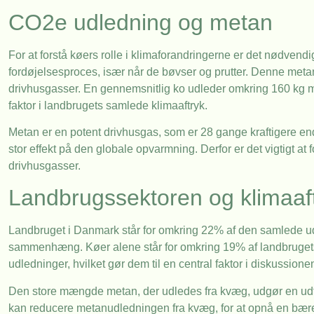
CO2e udledning og metan
For at forstå køers rolle i klimaforandringerne er det nødve
fordøjelsesproces, især når de bøvser og prutter. Denne met
drivhusgasser. En gennemsnitlig ko udleder omkring 160 kg met
faktor i landbrugets samlede klimaaftryk.
Metan er en potent drivhusgas, som er 28 gange kraftigere e
stor effekt på den globale opvarmning. Derfor er det vigtigt a
drivhusgasser.
Landbrugssektoren og klimaaf
Landbruget i Danmark står for omkring 22% af den samlede udl
sammenhæng. Køer alene står for omkring 19% af landbrugets
udledninger, hvilket gør dem til en central faktor i diskussion
Den store mængde metan, der udledes fra kvæg, udgør en udfor
kan reducere metanudledningen fra kvæg, for at opnå en bæred