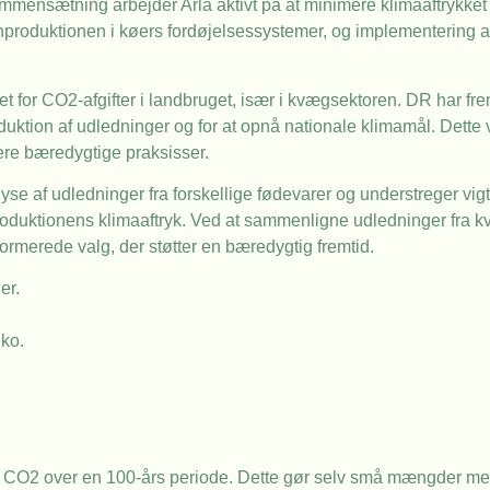
mmensætning arbejder Arla aktivt på at minimere klimaaftrykket
anproduktionen i køers fordøjelsessystemer, og implementering a
et for CO2-afgifter i landbruget, især i kvægsektoren. DR har f
reduktion af udledninger og for at opnå nationale klimamål. Dette
re bæredygtige praksisser.
e af udledninger fra forskellige fødevarer og understreger vigt
eproduktionens klimaaftryk. Ved at sammenligne udledninger fra
ormerede valg, der støtter en bæredygtig fremtid.
er.
 ko.
nd CO2 over en 100-års periode. Dette gør selv små mængder me