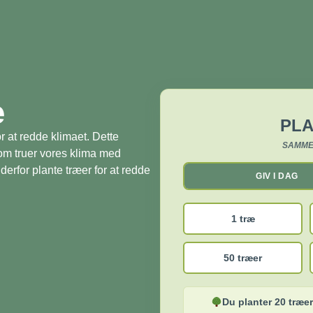
æ
PLA
r at redde klimaet. Dette
SAMME
som truer vores klima med
derfor plante træer for at redde
GIV I DAG
1 træ
50 træer
Du planter 20 træer