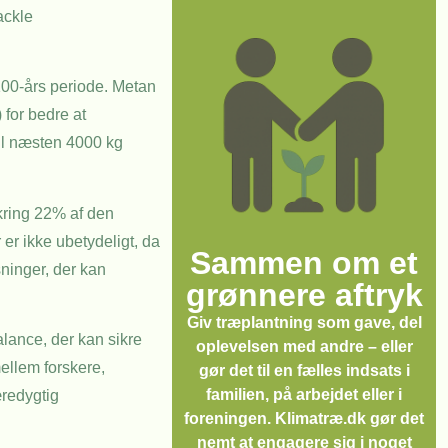
ackle
100-års periode. Metan
 for bedre at
il næsten 4000 kg
kring 22% af den
r ikke ubetydeligt, da
Sammen om et
ninger, der kan
grønnere aftryk
Giv træplantning som gave, del
lance, der kan sikre
oplevelsen med andre – eller
ellem forskere,
gør det til en fælles indsats i
familien, på arbejdet eller i
æredygtig
foreningen. Klimatræ.dk gør det
nemt at engagere sig i noget