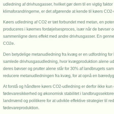
udledning af drivhusgasser, hvilket gør dem til en vigtig fakto
klimaforandringerne, er det afgørende at kende til køers CO2-
Køers udledning af CO2 er tæt forbundet med metan, en potent
produceres i køernes fordøjelsesproces, især når de bøvser og
sammenligne dens effekt med andre drivhusgasser. En gennemsn
CO2e.
Den betydelige metanudledning fra kvæg er en udfordring for 
samlede drivhusgasudledning, hvor kvægproduktion alene udgø
deres bøvser og prutter alene står for 30% af landbrugets sam
reducere metanudledningen fra kvæg, for at opnå en bæredygt
At forstå og håndtere køers CO2-udledning er derfor ikke kun 
fødevaresikkerhed og økonomisk stabilitet i landbrugssektore
landmænd og politikere for at udvikle effektive strategier til
fødevareproduktion.