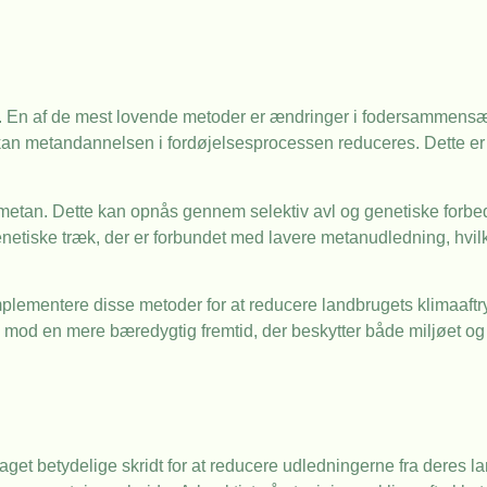
er. En af de mest lovende metoder er ændringer i fodersammensæ
g, kan metandannelsen i fordøjelsesprocessen reduceres. Dette er
e metan. Dette kan opnås gennem selektiv avl og genetiske forbed
enetiske træk, der er forbundet med lavere metanudledning, hvi
plementere disse metoder for at reducere landbrugets klimaaftry
mod en mere bæredygtig fremtid, der beskytter både miljøet o
taget betydelige skridt for at reducere udledningerne fra deres l