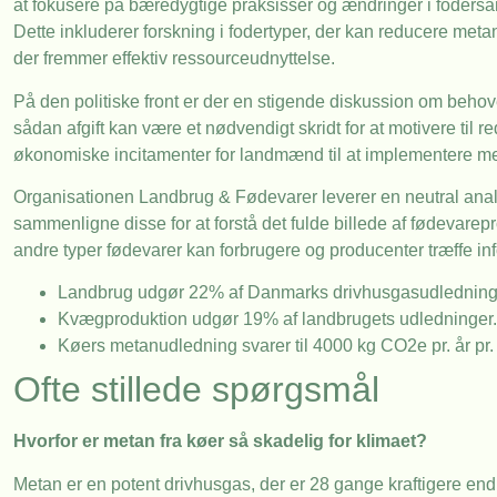
at fokusere på bæredygtige praksisser og ændringer i fodersa
Dette inkluderer forskning i fodertyper, der kan reducere met
der fremmer effektiv ressourceudnyttelse.
På den politiske front er der en stigende diskussion om behov
sådan afgift kan være et nødvendigt skridt for at motivere til 
økonomiske incitamenter for landmænd til at implementere me
Organisationen Landbrug & Fødevarer leverer en neutral analys
sammenligne disse for at forstå det fulde billede af fødevar
andre typer fødevarer kan forbrugere og producenter træffe inf
Landbrug udgør 22% af Danmarks drivhusgasudledning
Kvægproduktion udgør 19% af landbrugets udledninger.
Køers metanudledning svarer til 4000 kg CO2e pr. år pr.
Ofte stillede spørgsmål
Hvorfor er metan fra køer så skadelig for klimaet?
Metan er en potent drivhusgas, der er 28 gange kraftigere e