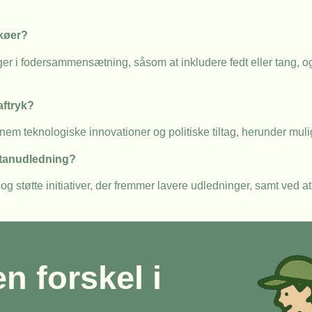
køer?
i fodersammensætning, såsom at inkludere fedt eller tang, og 
aftryk?
m teknologiske innovationer og politiske tiltag, herunder muli
etanudledning?
g støtte initiativer, der fremmer lavere udledninger, samt ved at
en forskel i