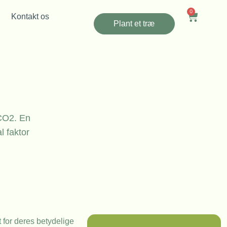
0
Kontakt os
Plant et træ
 CO2. En
l faktor
t for deres betydelige