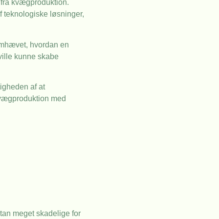
 fra kvægproduktion.
f teknologiske løsninger,
remhævet, hvordan en
 ville kunne skabe
igheden af at
 kvægproduktion med
tan meget skadelige for