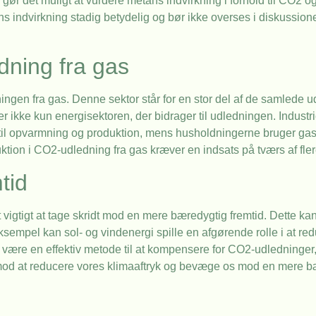
 det muligt at vurdere metans indvirkning i forhold til CO2 o
ens indvirkning stadig betydelig og bør ikke overses i diskussi
edning fra gas
ingen fra gas. Denne sektor står for en stor del af de samlede u
 er ikke kun energisektoren, der bidrager til udledningen. Indus
e til opvarmning og produktion, mens husholdningerne bruger gas
tion i CO2-udledning fra gas kræver en indsats på tværs af fler
tid
 vigtigt at tage skridt mod en mere bæredygtig fremtid. Dette ka
r eksempel kan sol- og vindenergi spille en afgørende rolle i at 
 være en effektiv metode til at kompensere for CO2-udledninger
 mod at reducere vores klimaaftryk og bevæge os mod en mere bæ