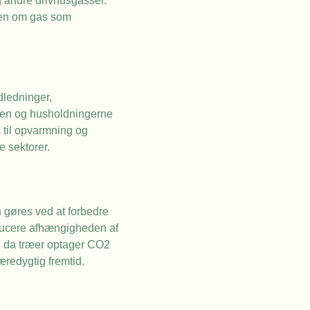
g andre drivhusgasser.
onen om gas som
dledninger,
trien og husholdningerne
 til opvarmning og
e sektorer.
n gøres ved at forbedre
reducere afhængigheden af
, da træer optager CO2
redygtig fremtid.