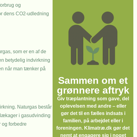
forbrug og
 for dens CO2-udledning
urgas, som er en af de
n betydelig indvirkning
men når man tænker på
Sammen om et
grønnere aftryk
Giv træplantning som gave, del
oplevelsen med andre – eller
irkning. Naturgas består
gør det til en fælles indsats i
å lækager i gasudvinding
familien, på arbejdet eller i
r og forbedre
foreningen. Klimatræ.dk gør det
nemt at engagere sig i noget