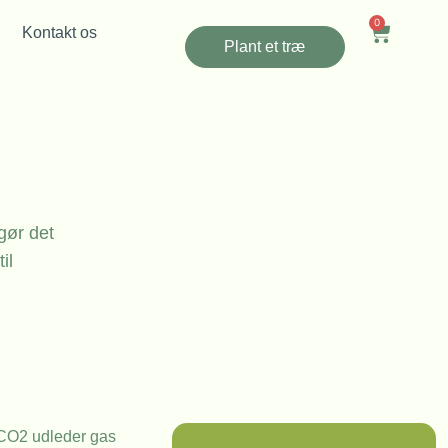
0
Kontakt os
Plant et træ
gør det
il
t CO2 udleder gas