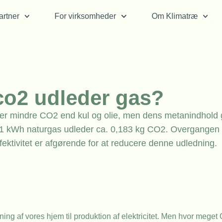
rtner
For virksomheder
Om Klimatræ
co2 udleder gas?
eder mindre CO2 end kul og olie, men dens metanindhold 
 1 kWh naturgas udleder ca. 0,183 kg CO2. Overgangen t
fektivitet er afgørende for at reducere denne udledning.
mning af vores hjem til produktion af elektricitet. Men hvor mege