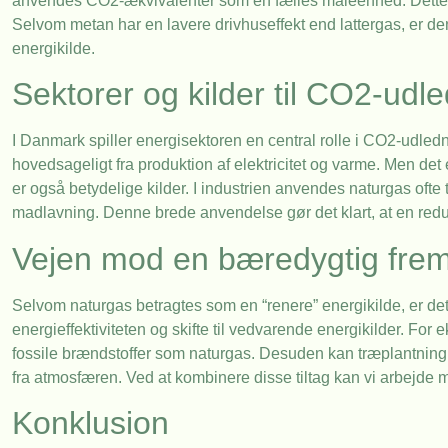
anvendes CO2-ækvivalenter som en fælles måleenhed. Dette gør
Selvom metan har en lavere drivhuseffekt end lattergas, er d
energikilde.
Sektorer og kilder til CO2-udl
I Danmark spiller energisektoren en central rolle i CO2-udledn
hovedsageligt fra produktion af elektricitet og varme. Men det
er også betydelige kilder. I industrien anvendes naturgas oft
madlavning. Denne brede anvendelse gør det klart, at en reduk
Vejen mod en bæredygtig frem
Selvom naturgas betragtes som en “renere” energikilde, er det
energieffektiviteten og skifte til vedvarende energikilder. Fo
fossile brændstoffer som naturgas. Desuden kan træplantning
fra atmosfæren. Ved at kombinere disse tiltag kan vi arbejde
Konklusion