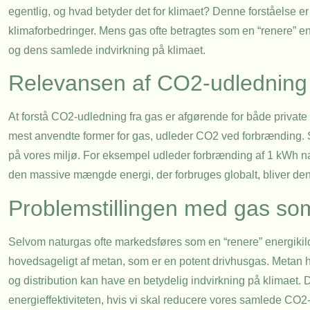
egentlig, og hvad betyder det for klimaet? Denne forståelse e
klimaforbedringer. Mens gas ofte betragtes som en “renere” ene
og dens samlede indvirkning på klimaet.
Relevansen af CO2-udledning 
At forstå CO2-udledning fra gas er afgørende for både private
mest anvendte former for gas, udleder CO2 ved forbrænding. S
på vores miljø. For eksempel udleder forbrænding af 1 kWh na
den massive mængde energi, der forbruges globalt, bliver de
Problemstillingen med gas som
Selvom naturgas ofte markedsføres som en “renere” energikil
hovedsageligt af metan, som er en potent drivhusgas. Metan ha
og distribution kan have en betydelig indvirkning på klimaet. 
energieffektiviteten, hvis vi skal reducere vores samlede CO2