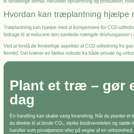
til forskellige formål, herunder opvarmning og produktion, hvi
Hvordan kan træplantning hjælpe
Træplantning kan hjælpe med at kompensere for CO2-udlednin
bidrage til at reducere den samlede mængde drivhusgasser 
Ved at forstå de forskellige aspekter af CO2-udledning fra ga
fremtid. Det kræver en fælles indsats fra både private og vi
Plant et træ – gør 
dag
Én handling kan skabe varig forandring. Når du planter et
du direkte til at binde CO₂, styrke biodiversiteten og støtte
handler som privatperson eller på vegne af en virksomhed, e