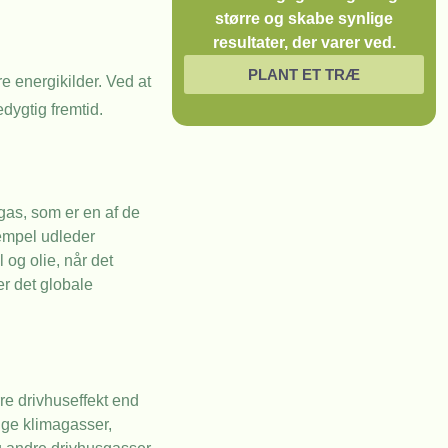
større og skabe synlige
resultater, der varer ved.
PLANT ET TRÆ
 energikilder. Ved at
dygtig fremtid.
gas, som er en af de
sempel udleder
 og olie, når det
er det globale
rre drivhuseffekt end
lige klimagasser,