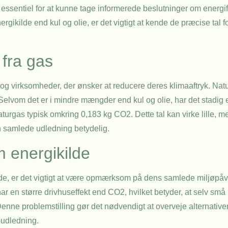
r essentiel for at kunne tage informerede beslutninger om energi
rgikilde end kul og olie, er det vigtigt at kende de præcise tal
fra gas
 og virksomheder, der ønsker at reducere deres klimaaftryk. Nat
elvom det er i mindre mængder end kul og olie, har det stadig e
turgas typisk omkring 0,183 kg CO2. Dette tal kan virke lille, 
n samlede udledning betydelig.
 energikilde
de, er det vigtigt at være opmærksom på dens samlede miljøpåv
r en større drivhuseffekt end CO2, hvilket betyder, at selv sm
Denne problemstilling gør det nødvendigt at overveje alternative
-udledning.