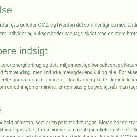
lse
hvordan gas udleder CO2, og hvordan det sammenlignes med andre
 som individer og virksomheder kan tage skridt mod en mere bære
ere indsigt
skuterer energiforbrug og dets miljømæssige konsekvenser. Natur
ved forbrænding, men i mindre mængder end kul og olie. For ek
e gør naturgas til en mere attraktiv energikilde i forhold til kul
vom udledningen er mindre, er den stadig betydelig, når man tag
s
 indhold af metan, som er en potent drivhusgas. Metan har en stø
 i klimaregnskabet. For at kunne sammenligne effekten af forskel