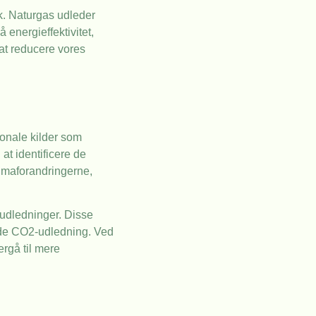
k. Naturgas udleder
energieffektivitet,
 at reducere vores
ionale kilder som
at identificere de
limaforandringerne,
2-udledninger. Disse
mlede CO2-udledning. Ved
rgå til mere