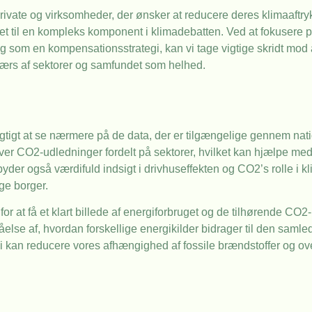
rivate og virksomheder, der ønsker at reducere deres klimaaftry
 til en kompleks komponent i klimadebatten. Ved at fokusere på 
ng som en kompensationsstrategi, kan vi tage vigtige skridt mod
ærs af sektorer og samfundet som helhed.
vigtigt at se nærmere på de data, der er tilgængelige gennem nat
ver CO2-udledninger fordelt på sektorer, hvilket kan hjælpe med 
yder også værdifuld indsigt i drivhuseffekten og CO2’s rolle i k
ge borger.
 for at få et klart billede af energiforbruget og de tilhørende CO
ståelse af, hvordan forskellige energikilder bidrager til den sa
i kan reducere vores afhængighed af fossile brændstoffer og ove