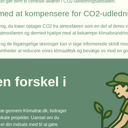
lket gør dem til centrale aktører i CO2-udledningsdebatten.
 med at kompensere for CO2-udledn
g, da træer optager CO2 fra atmosfæren som en del af deres v
i atmosfæren og dermed hjælpe med at bekæmpe klimaforandrin
s og de tilgængelige løsninger kan vi tage informerede skridt 
rksomheder at reducere vores klimaaftryk og bevæge os mod en g
en forskel i
 træ gennem Klimatræ.dk, bidrager
 lokale projekter. Uanset om du
r din indsats med til at gøre