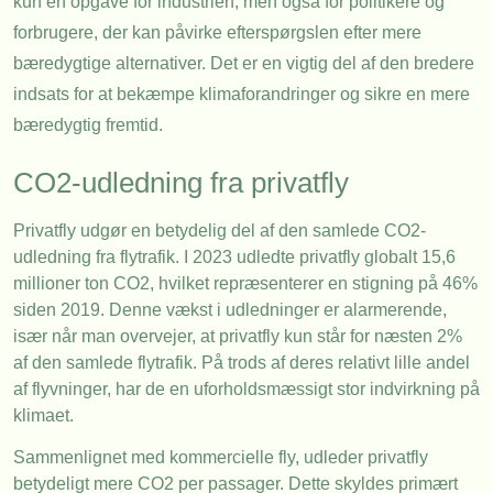
kun en opgave for industrien, men også for politikere og
forbrugere, der kan påvirke efterspørgslen efter mere
bæredygtige alternativer. Det er en vigtig del af den bredere
indsats for at bekæmpe klimaforandringer og sikre en mere
bæredygtig fremtid.
CO2-udledning fra privatfly
Privatfly udgør en betydelig del af den samlede CO2-
udledning fra flytrafik. I 2023 udledte privatfly globalt 15,6
millioner ton CO2, hvilket repræsenterer en stigning på 46%
siden 2019. Denne vækst i udledninger er alarmerende,
især når man overvejer, at privatfly kun står for næsten 2%
af den samlede flytrafik. På trods af deres relativt lille andel
af flyvninger, har de en uforholdsmæssigt stor indvirkning på
klimaet.
Sammenlignet med kommercielle fly, udleder privatfly
betydeligt mere CO2 per passager. Dette skyldes primært