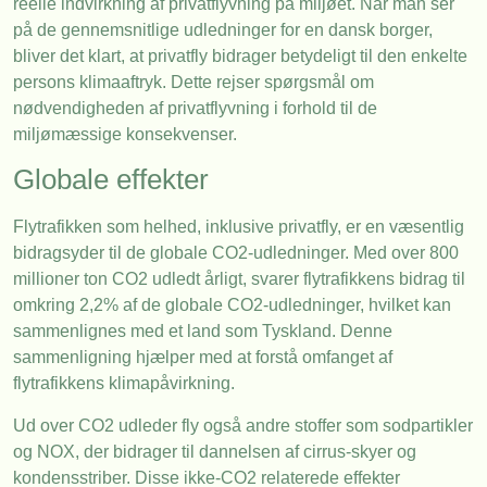
reelle indvirkning af privatflyvning på miljøet. Når man ser
på de gennemsnitlige udledninger for en dansk borger,
bliver det klart, at privatfly bidrager betydeligt til den enkelte
persons klimaaftryk. Dette rejser spørgsmål om
nødvendigheden af privatflyvning i forhold til de
miljømæssige konsekvenser.
Globale effekter
Flytrafikken som helhed, inklusive privatfly, er en væsentlig
bidragsyder til de globale CO2-udledninger. Med over 800
millioner ton CO2 udledt årligt, svarer flytrafikkens bidrag til
omkring 2,2% af de globale CO2-udledninger, hvilket kan
sammenlignes med et land som Tyskland. Denne
sammenligning hjælper med at forstå omfanget af
flytrafikkens klimapåvirkning.
Ud over CO2 udleder fly også andre stoffer som sodpartikler
og NOX, der bidrager til dannelsen af cirrus-skyer og
kondensstriber. Disse ikke-CO2 relaterede effekter