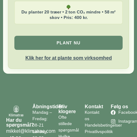
Du planter 20 træer • 2 ton CO₂ mindre • 58 m²
skov • Pris: 400 kr.
PLANT NU
Klik her for at plante som virksomhed
Åbningstider
Bliv
Kontakt
Følg os
klogere
Mandag –
Kontakt
Faceboo
Ofte
Fredag:
os
Har du
Instagra
stillede
spørgsmål?
08-21
Handelsbetingelser
spørgsmål
mikkel@klimatrae.com
Lørdag:
Privatlivspolitik
Hvilke