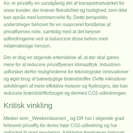
Air, er privatfly en uundgåelig del af transportnetværket for
visse kunder, der kræver fleksibilitet og hurtighed, som ikke
kan opnås med kommercielle fly. Dette perspektiv
understreger behovet for en nuanceret forståelse af
privatflyenes rolle, samtidig med at det belyser
udfordringerne ved at balancere disse behov med
miljømæssige hensyn.
Der er dog en stigende erkendelse af, at der skal gøres
mere for at reducere privatflyenes klimaaftryk. Industrien
udforsker derfor mulighederne for teknologiske innovationer
og øget brug af bæredygtige brændstoffer. Dette inkluderer
udviklingen af mere effektive motorer og flydesigns, der kan
reducere brændstofforbruget og dermed CO2-udledningen.
Kritisk vinkling
Medier som _Weekendavisen_ og DR har i stigende grad
kritiseret privatfly for deres høje CO2-udledning og har
opfordret til øget regulering. Artiklerne fremhæver behovet