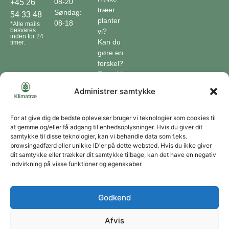
08-20
+45 26
træer
Søndag:
54 33 48
planter
08-18
*Alle mails
besvares
vi?
inden for 24
Kan du
timer.
gøre en
forskel?
En guide
til klimaet
Administrer samtykke
Klimaordbogen
Hvordan
optager
For at give dig de bedste oplevelser bruger vi teknologier som cookies til
at gemme og/eller få adgang til enhedsoplysninger. Hvis du giver dit
træer
samtykke til disse teknologier, kan vi behandle data som f.eks.
co2?
browsingadfærd eller unikke ID'er på dette websted. Hvis du ikke giver
dit samtykke eller trækker dit samtykke tilbage, kan det have en negativ
Forbliv forbundet
indvirkning på visse funktioner og egenskaber.
Få opdateringer om vores genoprettende tiltag sendt direkte til din indbakke.
Godkend
Afvis
Tilmeld