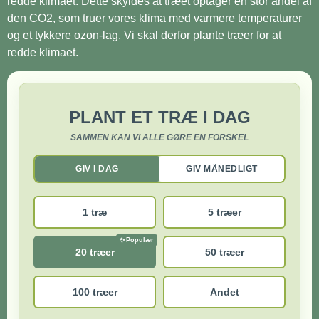
redde klimaet. Dette skyldes at træet optager en stor andel af
den CO2, som truer vores klima med varmere temperaturer
og et tykkere ozon-lag. Vi skal derfor plante træer for at
redde klimaet.
PLANT ET TRÆ I DAG
SAMMEN KAN VI ALLE GØRE EN FORSKEL
GIV I DAG
GIV MÅNEDLIGT
1 træ
5 træer
20 træer
50 træer
100 træer
Andet