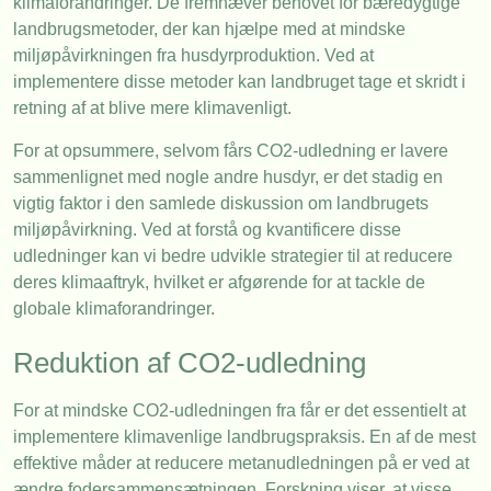
klimaforandringer. De fremhæver behovet for bæredygtige
landbrugsmetoder, der kan hjælpe med at mindske
miljøpåvirkningen fra husdyrproduktion. Ved at
implementere disse metoder kan landbruget tage et skridt i
retning af at blive mere klimavenligt.
For at opsummere, selvom fårs CO2-udledning er lavere
sammenlignet med nogle andre husdyr, er det stadig en
vigtig faktor i den samlede diskussion om landbrugets
miljøpåvirkning. Ved at forstå og kvantificere disse
udledninger kan vi bedre udvikle strategier til at reducere
deres klimaaftryk, hvilket er afgørende for at tackle de
globale klimaforandringer.
Reduktion af CO2-udledning
For at mindske CO2-udledningen fra får er det essentielt at
implementere klimavenlige landbrugspraksis. En af de mest
effektive måder at reducere metanudledningen på er ved at
ændre fodersammensætningen. Forskning viser, at visse