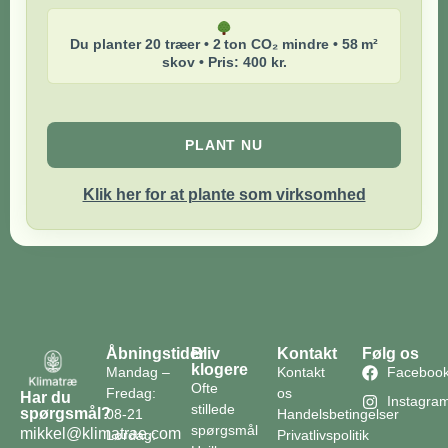
Du planter 20 træer • 2 ton CO₂ mindre • 58 m²
skov • Pris: 400 kr.
PLANT NU
Klik her for at plante som virksomhed
Åbningstider
Bliv
Kontakt
Følg os
klogere
Mandag –
Kontakt
Faceboo
Ofte
Fredag:
os
Har du
Instagra
stillede
spørgsmål?
08-21
Handelsbetingelser
spørgsmål
mikkel@klimatrae.com
Lørdag:
Privatlivspolitik