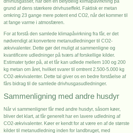
drivhusgasser, har den en betydelig klimapåvirkning på
grund af dens stærkere drivhuseffekt. Faktisk er metan
omkring 23 gange mere potent end CO2, når det kommer til
at fange varme i atmosfæren.
For at forstå den samlede klimapåvirkning fra får, er det
nødvendigt at konvertere metanudledninger til CO2-
ækvivalenter. Dette gør det muligt at sammenligne og
kvantificere udledninger på tværs af forskellige kilder.
Estimater tyder på, at et får kan udlede mellem 100 og 200
kg metan om året, hvilket svarer til omtrent 2.500-5.000 kg
CO2-ækvivalenter. Dette tal giver os en bedre forståelse af
fårs bidrag til de samlede drivhusgasudledninger.
Sammenligning med andre husdyr
Når vi sammenligner får med andre husdyr, såsom køer,
bliver det klart, at får generelt har en lavere udledning af
CO2-ækvivalenter. Køer er kendt for at være en af de største
kilder til metanudledning inden for landbruget, med