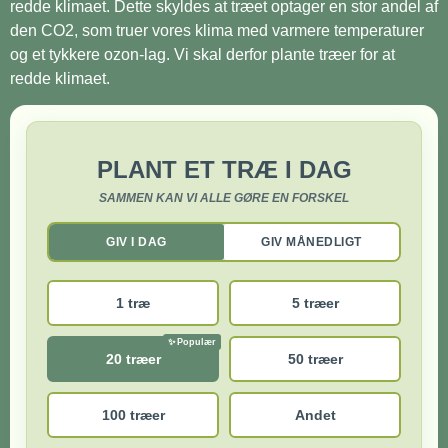
redde klimaet. Dette skyldes at træet optager en stor andel af
den CO2, som truer vores klima med varmere temperaturer
og et tykkere ozon-lag. Vi skal derfor plante træer for at
redde klimaet.
PLANT ET TRÆ I DAG
SAMMEN KAN VI ALLE GØRE EN FORSKEL
GIV I DAG
GIV MÅNEDLIGT
1 træ
5 træer
20 træer
50 træer
100 træer
Andet