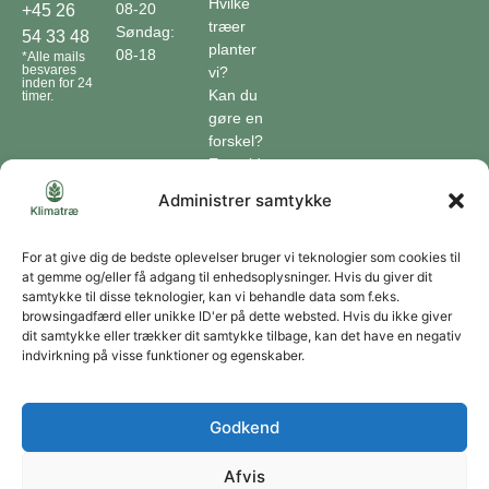
Hvilke
08-20
+45 26
træer
Søndag:
54 33 48
planter
08-18
*Alle mails
besvares
vi?
inden for 24
Kan du
timer.
gøre en
forskel?
En guide
til klimaet
Administrer samtykke
Klimaordbogen
Hvordan
optager
For at give dig de bedste oplevelser bruger vi teknologier som cookies til
at gemme og/eller få adgang til enhedsoplysninger. Hvis du giver dit
træer
samtykke til disse teknologier, kan vi behandle data som f.eks.
co2?
browsingadfærd eller unikke ID'er på dette websted. Hvis du ikke giver
dit samtykke eller trækker dit samtykke tilbage, kan det have en negativ
Forbliv forbundet
indvirkning på visse funktioner og egenskaber.
Få opdateringer om vores genoprettende tiltag sendt direkte til din indbakke.
Godkend
Afvis