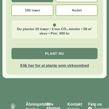
100 træer
Andet
Du planter 20 træer • 2 ton CO₂ mindre • 58 m²
skov • Pris: 400 kr.
PLANT NU
Klik her for at plante som virksomhed
Åbningstider
Bliv
Kontakt
Følg os
klogere
Mandag –
Kontakt
Faceboo