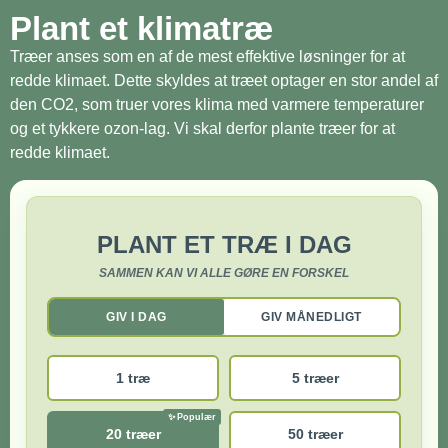
Plant et klimatræ
Træer anses som en af de mest effektive løsninger for at
redde klimaet. Dette skyldes at træet optager en stor andel af
den CO2, som truer vores klima med varmere temperaturer
og et tykkere ozon-lag. Vi skal derfor plante træer for at
redde klimaet.
PLANT ET TRÆ I DAG
SAMMEN KAN VI ALLE GØRE EN FORSKEL
GIV I DAG
GIV MÅNEDLIGT
1 træ
5 træer
20 træer
50 træer