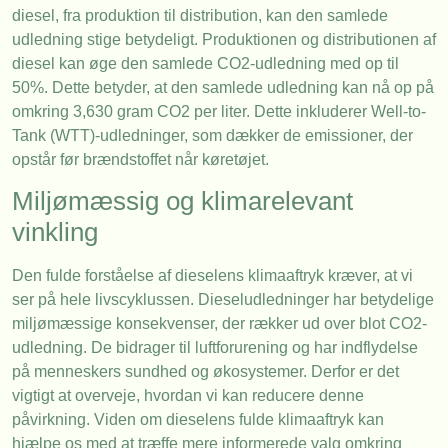
diesel, fra produktion til distribution, kan den samlede
udledning stige betydeligt. Produktionen og distributionen af
diesel kan øge den samlede CO2-udledning med op til
50%. Dette betyder, at den samlede udledning kan nå op på
omkring 3,630 gram CO2 per liter. Dette inkluderer Well-to-
Tank (WTT)-udledninger, som dækker de emissioner, der
opstår før brændstoffet når køretøjet.
Miljømæssig og klimarelevant
vinkling
Den fulde forståelse af dieselens klimaaftryk kræver, at vi
ser på hele livscyklussen. Dieseludledninger har betydelige
miljømæssige konsekvenser, der rækker ud over blot CO2-
udledning. De bidrager til luftforurening og har indflydelse
på menneskers sundhed og økosystemer. Derfor er det
vigtigt at overveje, hvordan vi kan reducere denne
påvirkning. Viden om dieselens fulde klimaaftryk kan
hjælpe os med at træffe mere informerede valg omkring