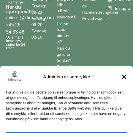
Ofte
Fredag:
os
Har du
Instagra
stillede
spørgsmål?
08-21
Handelsbetingelser
spørgsmål
mikkel@klimatrae.com
Lørdag:
Privatlivspolitik
Hvilke
08-20
+45 26
træer
Søndag:
54 33 48
planter
08-18
*Alle mails
besvares
vi?
inden for 24
Kan du
timer.
gøre en
forskel?
En guide
til klimaet
Administrer samtykke
Klimaordbogen
Hvordan
optager
For at give dig de bedste oplevelser bruger vi teknologier som cookies til
at gemme og/eller få adgang til enhedsoplysninger. Hvis du giver dit
træer
samtykke til disse teknologier, kan vi behandle data som f.eks.
co2?
browsingadfærd eller unikke ID'er på dette websted. Hvis du ikke giver
dit samtykke eller trækker dit samtykke tilbage, kan det have en negativ
Forbliv forbundet
indvirkning på visse funktioner og egenskaber.
Få opdateringer om vores genoprettende tiltag sendt direkte til din indbakke.