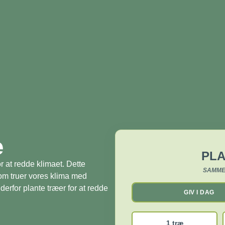
æ
PLA
r at redde klimaet. Dette
SAMME
som truer vores klima med
derfor plante træer for at redde
GIV I DAG
1 træ