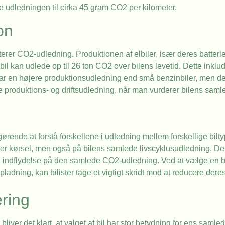
udledningen til cirka 45 gram CO2 per kilometer.
on
terer CO2-udledning. Produktionen af elbiler, især deres batterier
l kan udlede op til 26 ton CO2 over bilens levetid. Dette inklude
ier har en højere produktionsudledning end små benzinbiler, men 
de produktions- og driftsudledning, når man vurderer bilens saml
fgørende at forstå forskellene i udledning mellem forskellige bilt
under kørsel, men også på bilens samlede livscyklusudledning. 
g indflydelse på den samlede CO2-udledning. Ved at vælge en bil
adning, kan bilister tage et vigtigt skridt mod at reducere deres
ring
iver det klart, at valget af bil har stor betydning for ens samled