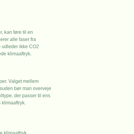
, kan føre til en
rer alle faser fra
de udleder ikke CO2
ede klimaaftryk.
yper. Valget mellem
Desuden bør man overveje
type, der passer til ens
 klimaaftryk.
e klimaaftryk.