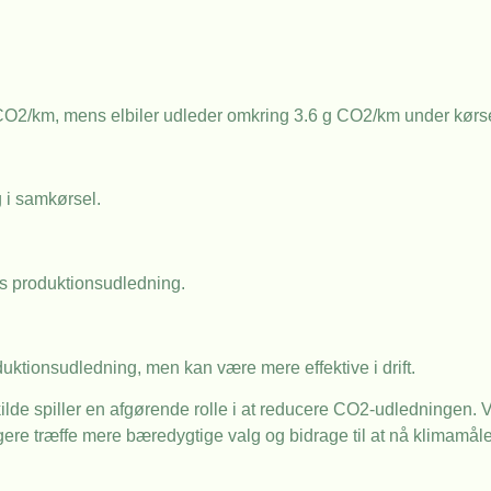
 CO2/km, mens elbiler udleder omkring 3.6 g CO2/km under kørse
ag i samkørsel.
ns produktionsudledning.
oduktionsudledning, men kan være mere effektive i drift.
kilde spiller en afgørende rolle i at reducere CO2-udledningen. V
rugere træffe mere bæredygtige valg og bidrage til at nå klimam