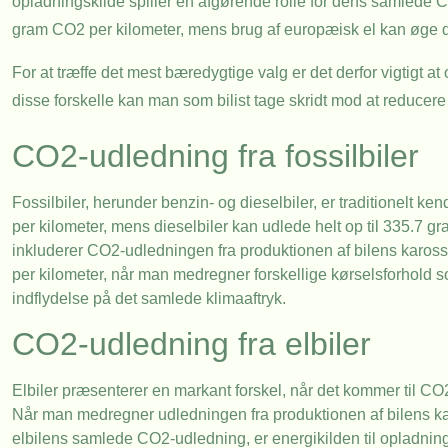
opladningskilde spiller en afgørende rolle for dens samlede 
gram CO2 per kilometer, mens brug af europæisk el kan øge de
For at træffe det mest bæredygtige valg er det derfor vigtigt at
disse forskelle kan man som bilist tage skridt mod at reducer
CO2-udledning fra fossilbiler
Fossilbiler, herunder benzin- og dieselbiler, er traditionelt
per kilometer, mens dieselbiler kan udlede helt op til 335.7 g
inkluderer CO2-udledningen fra produktionen af bilens karos
per kilometer, når man medregner forskellige kørselsforhold som
indflydelse på det samlede klimaaftryk.
CO2-udledning fra elbiler
Elbiler præsenterer en markant forskel, når det kommer til C
Når man medregner udledningen fra produktionen af bilens karos
elbilens samlede CO2-udledning, er energikilden til opladnin