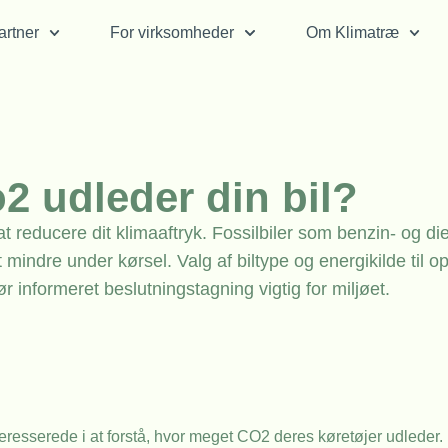
rtner
For virksomheder
Om Klimatræ
2 udleder din bil?
t reducere dit klimaaftryk. Fossilbiler som benzin- og die
mindre under kørsel. Valg af biltype og energikilde til o
r informeret beslutningstagning vigtig for miljøet.
nteresserede i at forstå, hvor meget CO2 deres køretøjer udleder