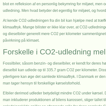
blot en refleksion af en personlig bekymring for miljøet, men 
udledning. Men hvad betyder det egentlig for miljøet, og hvor
At kende CO2-udledningen fra din bil kan hjælpe med at træffe
klimaaftryk. Mange bilister er ikke klar over, at CO2-udlednin
og dieselbiler generelt mere CO2 per kilometer sammenlignet m
påvirkning på klimaet.
Forskelle i CO2-udledning mel
Fossilbiler, såsom benzin- og dieselbiler, er kendt for deres
dieselbil kan udlede op til 335.7 gram CO2 per kilometer. Disse
yderligere kan øge det samlede klimaaftryk. I Danmark er den
man tager hensyn til forskellige kørselsforhold.
Elbiler derimod udleder betydeligt mindre CO2 under kørsel. 
man inkluderer produktionen af bilens karosseri, stiger tallet 