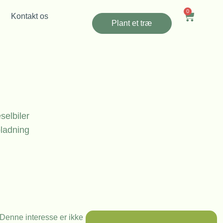
0
Kontakt os
Plant et træ
selbiler
pladning
. Denne interesse er ikke