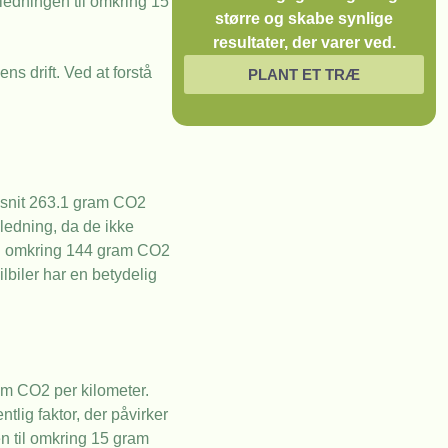
ledningen til omkring 15
større og skabe synlige
resultater, der varer ved.
ns drift. Ved at forstå
PLANT ET TRÆ
emsnit 263.1 gram CO2
dledning, da de ikke
bil omkring 144 gram CO2
lbiler har en betydelig
am CO2 per kilometer.
tlig faktor, der påvirker
n til omkring 15 gram