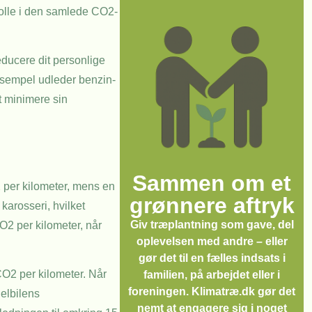
 rolle i den samlede CO2-
educere dit personlige
eksempel udleder benzin-
t minimere sin
Sammen om et
2 per kilometer, mens en
grønnere aftryk
karosseri, hvilket
Giv træplantning som gave, del
O2 per kilometer, når
oplevelsen med andre – eller
gør det til en fælles indsats i
CO2 per kilometer. Når
familien, på arbejdet eller i
foreningen. Klimatræ.dk gør det
 elbilens
nemt at engagere sig i noget