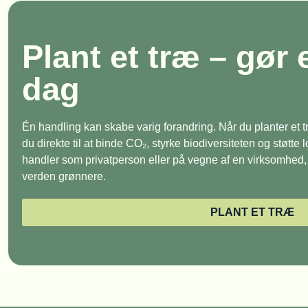
Plant et træ – gør 
dag
Én handling kan skabe varig forandring. Når du planter et
du direkte til at binde CO₂, styrke biodiversiteten og støtte
handler som privatperson eller på vegne af en virksomhed, e
verden grønnere.
PLANT ET TRÆ