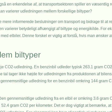
også en erkendelse af, at transportsektoren spiller en væsentlig
dan varierer udledningen mellem forskellige biltyper?
 mere informerede beslutninger om transport og bidrage til at r
gen varierer betydeligt afhængigt af biltype og energikilde. For 
ed elbiler. Denne forskel er vigtig at forstå, hvis man ønsker a
lem biltyper
 høje CO2-udledning. En benzinbil udleder typisk 263.1 gram CO
 tal tager ikke højde for udledningen fra produktionen af bilens 
 gennemsnitlige udledning for en benzinbil omkring 144 gram C
Den gennemsnitlige udledning fra en elbil er omkring 3.6 gram 
til 52.4 gram CO2 per kilometer. Det er dog vigtigt at bemærke, at