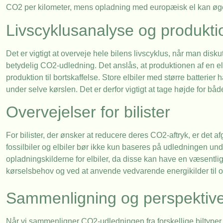
CO2 per kilometer, mens opladning med europæisk el kan øge 
Livscyklusanalyse og produkti
Det er vigtigt at overveje hele bilens livscyklus, når man disku
betydelig CO2-udledning. Det anslås, at produktionen af en elbi
produktion til bortskaffelse. Store elbiler med større batter
under selve kørslen. Det er derfor vigtigt at tage højde for bå
Overvejelser for bilister
For bilister, der ønsker at reducere deres CO2-aftryk, er det a
fossilbiler og elbiler bør ikke kun baseres på udledningen 
opladningskilderne for elbiler, da disse kan have en væsentli
kørselsbehov og ved at anvende vedvarende energikilder til opl
Sammenligning og perspektive
Når vi sammenligner CO2-udledningen fra forskellige biltyper, bl