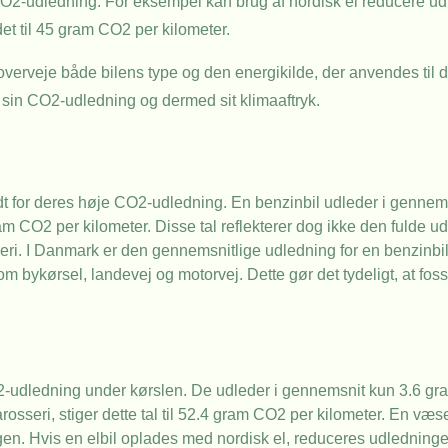
CO2-udledning. For eksempel kan brug af nordisk el reducere ud
t til 45 gram CO2 per kilometer.
 overveje både bilens type og den energikilde, der anvendes til de
e sin CO2-udledning og dermed sit klimaaftryk.
 kendt for deres høje CO2-udledning. En benzinbil udleder i genn
ram CO2 per kilometer. Disse tal reflekterer dog ikke den fulde u
seri. I Danmark er den gennemsnitlige udledning for en benzin
 bykørsel, landevej og motorvej. Dette gør det tydeligt, at fossi
O2-udledning under kørslen. De udleder i gennemsnit kun 3.6 gr
seri, stiger dette tal til 52.4 gram CO2 per kilometer. En væsen
gen. Hvis en elbil oplades med nordisk el, reduceres udledninge