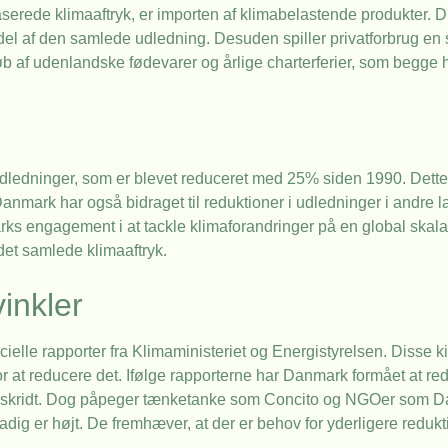
serede klimaaftryk, er importen af klimabelastende produkter. Di
del af den samlede udledning. Desuden spiller privatforbrug en sto
øb af udenlandske fødevarer og årlige charterferier, som begge 
 udledninger, som er blevet reduceret med 25% siden 1990. Dette er
 Danmark har også bidraget til reduktioner i udledninger i andre
arks engagement i at tackle klimaforandringer på en global skala
 det samlede klimaaftryk.
vinkler
elle rapporter fra Klimaministeriet og Energistyrelsen. Disse kil
for at reducere det. Ifølge rapporterne har Danmark formået at red
fremskridt. Dog påpeger tænketanke som Concito og NGOer som 
dig er højt. De fremhæver, at der er behov for yderligere redukti