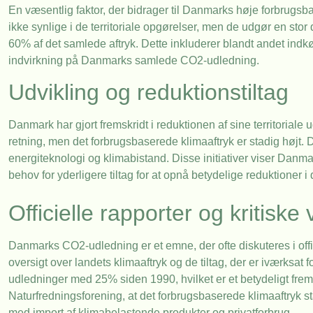
En væsentlig faktor, der bidrager til Danmarks høje forbrugsba
ikke synlige i de territoriale opgørelser, men de udgør en stor 
60% af det samlede aftryk. Dette inkluderer blandt andet indk
indvirkning på Danmarks samlede CO2-udledning.
Udvikling og reduktionstiltag
Danmark har gjort fremskridt i reduktionen af sine territoriale
retning, men det forbrugsbaserede klimaaftryk er stadig højt.
energiteknologi og klimabistand. Disse initiativer viser Danm
behov for yderligere tiltag for at opnå betydelige reduktioner i
Officielle rapporter og kritiske 
Danmarks CO2-udledning er et emne, der ofte diskuteres i offici
oversigt over landets klimaaftryk og de tiltag, der er iværksat 
udledninger med 25% siden 1990, hvilket er et betydeligt 
Naturfredningsforening, at det forbrugsbaserede klimaaftryk sta
med import af klimabelastende produkter og privatforbrug.