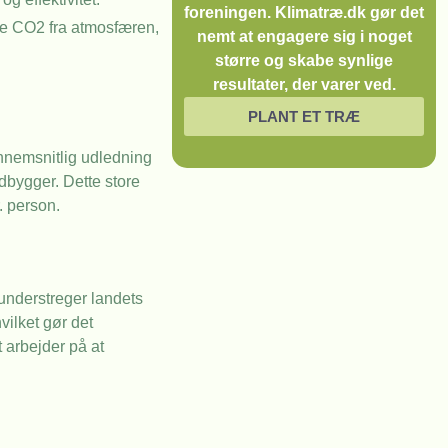
foreningen. Klimatræ.dk gør det
ere CO2 fra atmosfæren,
nemt at engagere sig i noget
større og skabe synlige
resultater, der varer ved.
PLANT ET TRÆ
nnemsnitlig udledning
dbygger. Dette store
. person.
understreger landets
vilket gør det
 arbejder på at