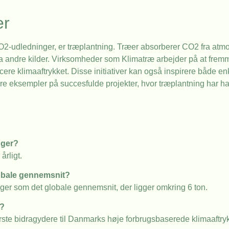
er
 CO2-udledninger, er træplantning. Træer absorberer CO2 fra atm
ra andre kilder. Virksomheder som Klimatræ arbejder på at frem
ducere klimaaftrykket. Disse initiativer kan også inspirere både e
flere eksempler på succesfulde projekter, hvor træplantning har haf
gger?
rligt.
obale gennemsnit?
r som det globale gennemsnit, der ligger omkring 6 ton.
r?
ørste bidragydere til Danmarks høje forbrugsbaserede klimaaftryk