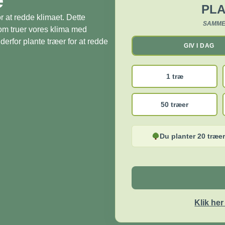
PLA
r at redde klimaet. Dette
SAMME
som truer vores klima med
derfor plante træer for at redde
GIV I DAG
1 træ
50 træer
Du planter 20 træer
Klik he