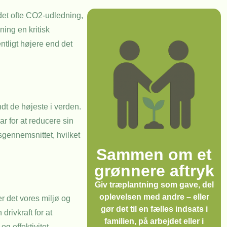
 det ofte CO2-udledning,
ing en kritisk
ntligt højere end det
ndt de højeste i verden.
r for at reducere sin
gennemsnittet, hvilket
Sammen om et
grønnere aftryk
Giv træplantning som gave, del
oplevelsen med andre – eller
r det vores miljø og
gør det til en fælles indsats i
rivkraft for at
familien, på arbejdet eller i
 effektivitet.