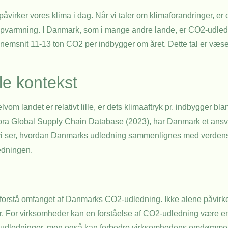
åvirker vores klima i dag. Når vi taler om klimaforandringer, er
e opvarmning. I Danmark, som i mange andre lande, er CO2-udledn
nemsnit 11-13 ton CO2 per indbygger om året. Dette tal er væse
le kontekst
om landet er relativt lille, er dets klimaaftryk pr. indbygger bla
Eora Global Supply Chain Database (2023), har Danmark et ansva
 vi ser, hvordan Danmarks udledning sammenlignes med verdens
ledningen.
forstå omfanget af Danmarks CO2-udledning. Ikke alene påvirke
For virksomheder kan en forståelse af CO2-udledning være en d
r udledninger, men også kan forbedre virksomhedens omdømme og