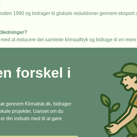
?
siden 1990 og bidrager til globale reduktioner gennem eksport 
dledninger?
med at reducere det samlede klimaaftryk og bidrage til en mere
en forskel i
 træ gennem Klimatræ.dk, bidrager
 lokale projekter. Uanset om du
r din indsats med til at gøre