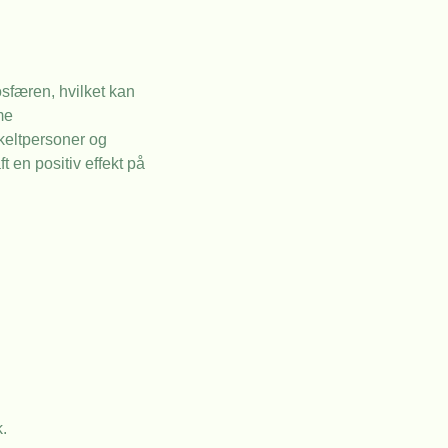
osfæren, hvilket kan
me
nkeltpersoner og
t en positiv effekt på
.