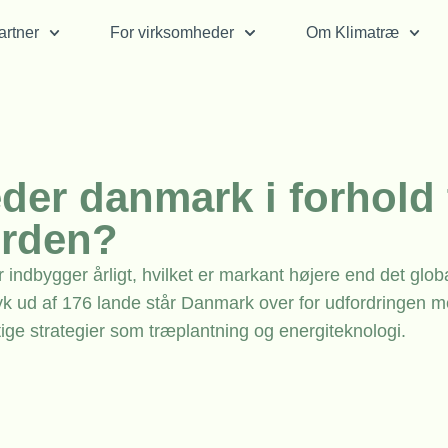
rtner
For virksomheder
Om Klimatræ
er danmark i forhold t
erden?
ndbygger årligt, hvilket er markant højere end det glob
yk ud af 176 lande står Danmark over for udfordringen m
e strategier som træplantning og energiteknologi.