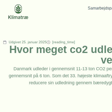
Samarbejdspa
Udgivet 25. januar 2025
[reading_time]
Hvor meget co2 udled
v
Danmark udleder i gennemsnit 11-13 ton CO2 per i
gennemsnit på 6 ton. Som det 33. højeste klimaaftr
reducere sin udledning gennem bæredygtig