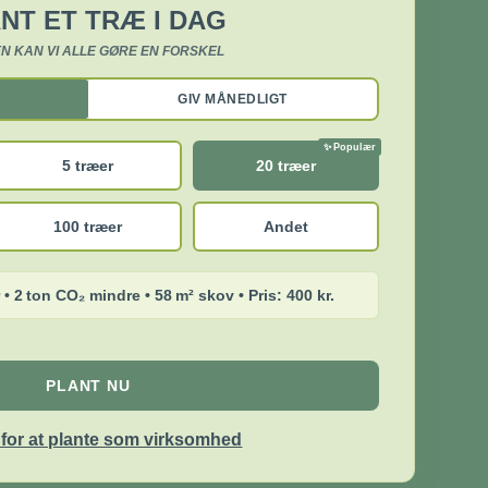
NT ET TRÆ I DAG
N KAN VI ALLE GØRE EN FORSKEL
GIV MÅNEDLIGT
5 træer
20 træer
100 træer
Andet
 • 2 ton CO₂ mindre • 58 m² skov • Pris: 400 kr.
PLANT NU
r for at plante som virksomhed