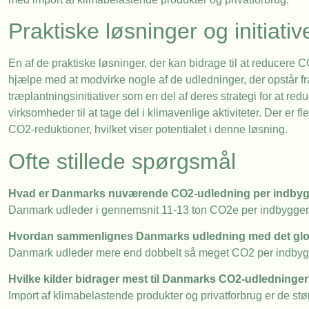
Praktiske løsninger og initiativ
En af de praktiske løsninger, der kan bidrage til at reducere
hjælpe med at modvirke nogle af de udledninger, der opstår f
træplantningsinitiativer som en del af deres strategi for at re
virksomheder til at tage del i klimavenlige aktiviteter. Der er 
CO2-reduktioner, hvilket viser potentialet i denne løsning.
Ofte stillede spørgsmål
Hvad er Danmarks nuværende CO2-udledning per indby
Danmark udleder i gennemsnit 11-13 ton CO2e per indbygger å
Hvordan sammenlignes Danmarks udledning med det gl
Danmark udleder mere end dobbelt så meget CO2 per indbygge
Hvilke kilder bidrager mest til Danmarks CO2-udledninge
Import af klimabelastende produkter og privatforbrug er de st