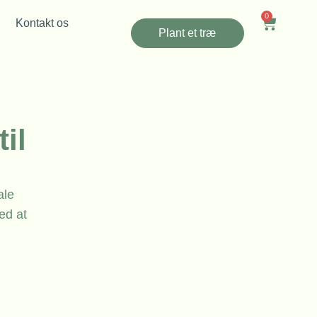
0
Kontakt os
Plant et træ
il
ale
ed at