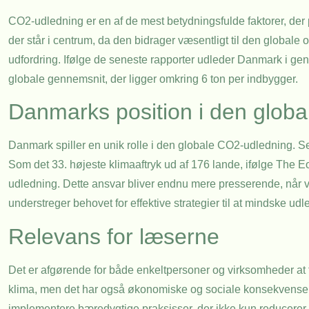
CO2-udledning er en af de mest betydningsfulde faktorer, der p
der står i centrum, da den bidrager væsentligt til den global
udfordring. Ifølge de seneste rapporter udleder Danmark i gen
globale gennemsnit, der ligger omkring 6 ton per indbygger.
Danmarks position i den globa
Danmark spiller en unik rolle i den globale CO2-udledning. Selv
Som det 33. højeste klimaaftryk ud af 176 lande, ifølge The 
udledning. Dette ansvar bliver endnu mere presserende, når
understreger behovet for effektive strategier til at mindske ud
Relevans for læserne
Det er afgørende for både enkeltpersoner og virksomheder at 
klima, men det har også økonomiske og sociale konsekvenser. 
implementere bæredygtige praksisser, der ikke kun reducere