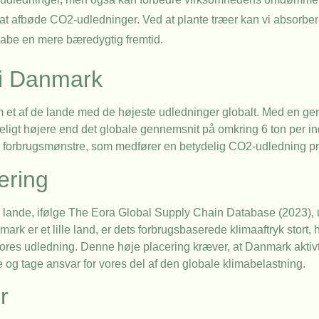
l at afbøde CO2-udledninger. Ved at plante træer kan vi absorb
kabe en mere bæredygtig fremtid.
 i Danmark
 et af de lande med de højeste udledninger globalt. Med en ge
eligt højere end det globale gennemsnit på omkring 6 ton per in
g forbrugsmønstre, som medfører en betydelig CO2-udledning pr
ering
6 lande, ifølge The Eora Global Supply Chain Database (2023), 
k er et lille land, er dets forbrugsbaserede klimaaftryk stort, h
ores udledning. Denne høje placering kræver, at Danmark aktivt
e og tage ansvar for vores del af den globale klimabelastning.
r