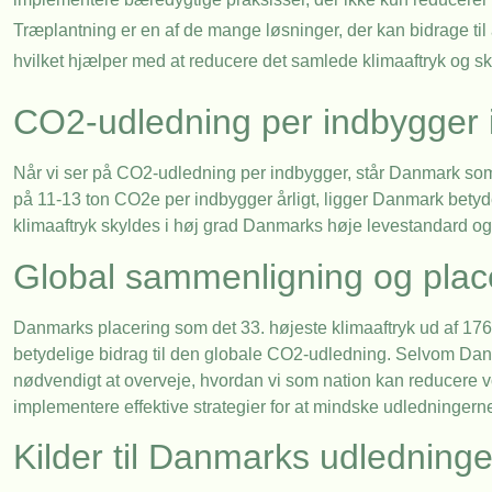
Træplantning er en af de mange løsninger, der kan bidrage ti
hvilket hjælper med at reducere det samlede klimaaftryk og s
CO2-udledning per indbygger
Når vi ser på CO2-udledning per indbygger, står Danmark som
på 11-13 ton CO2e per indbygger årligt, ligger Danmark betyd
klimaaftryk skyldes i høj grad Danmarks høje levestandard o
Global sammenligning og plac
Danmarks placering som det 33. højeste klimaaftryk ud af 17
betydelige bidrag til den globale CO2-udledning. Selvom Danmar
nødvendigt at overveje, hvordan vi som nation kan reducere v
implementere effektive strategier for at mindske udledningern
Kilder til Danmarks udledninge