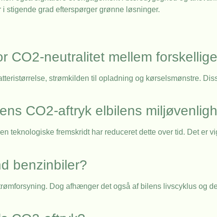
r i stigende grad efterspørger grønne løsninger.
r CO2-neutralitet mellem forskellige
tteristørrelse, strømkilden til opladning og kørselsmønstre. Diss
ens CO2-aftryk elbilens miljøvenlig
eknologiske fremskridt har reduceret dette over tid. Det er vigt
nd benzinbiler?
strømforsyning. Dog afhænger det også af bilens livscyklus og de