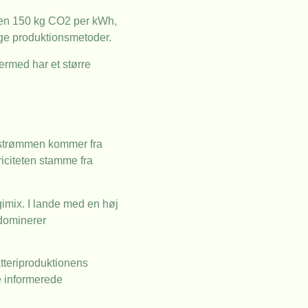
onen 150 kg CO2 per kWh,
ige produktionsmetoder.
dermed har et større
f strømmen kommer fra
riciteten stamme fra
gimix. I lande med en høj
 dominerer
atteriproduktionens
e informerede