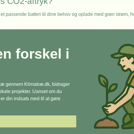
ls CO2-aftryk?
et passende batteri til dine behov og oplade med grøn strøm, hv
en forskel i
 træ gennem Klimatræ.dk, bidrager
 lokale projekter. Uanset om du
r din indsats med til at gøre