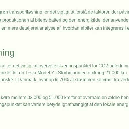
røn transportløsning, er det vigtigt at forstå de faktorer, der på
 produktionen af bilens batteri og den energikilde, der anvendes 
 en mere detaljeret analyse af, hvordan elbiler kan integreres i e
ning
neutral, er det vigtigt at overveje skæringspunktet for CO2-udled
unktet for en Tesla Model Y i Storbritannien omkring 21.000 km. 
danske. I Danmark, hvor op til 70% af strømmen kommer fra vedv
l køre mellem 32.000 og 51.000 km for at overhale en ældre benz
ngspunktet kan variere betydeligt afhængigt af den lokale energ