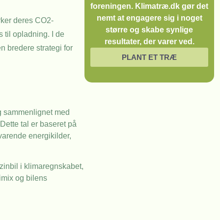
foreningen. Klimatræ.dk gør det
nemt at engagere sig i noget
virker deres CO2-
større og skabe synlige
til opladning. I de
resultater, der varer ved.
n bredere strategi for
PLANT ET TRÆ
ning sammenlignet med
Dette tal er baseret på
arende energikilder,
inbil i klimaregnskabet,
imix og bilens