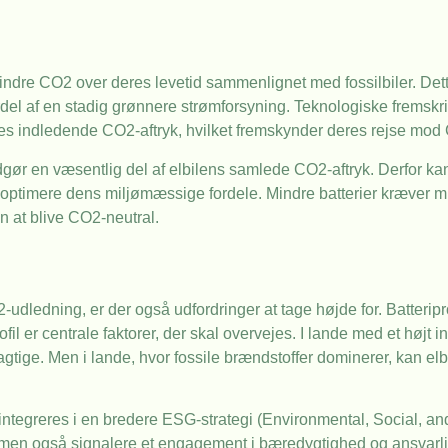
 mindre CO2 over deres levetid sammenlignet med fossilbiler. Det
del af en stadig grønnere strømforsyning. Teknologiske fremskri
nes indledende CO2-aftryk, hvilket fremskynder deres rejse mod 
dgør en væsentlig del af elbilens samlede CO2-aftryk. Derfor kan
at optimere dens miljømæssige fordele. Mindre batterier kræver m
n at blive CO2-neutral.
O2-udledning, er der også udfordringer at tage højde for. Batteri
l er centrale faktorer, der skal overvejes. I lande med et højt 
agtige. Men i lande, hvor fossile brændstoffer dominerer, kan e
 integreres i en bredere ESG-strategi (Environmental, Social, a
 men også signalere et engagement i bæredygtighed og ansvarl