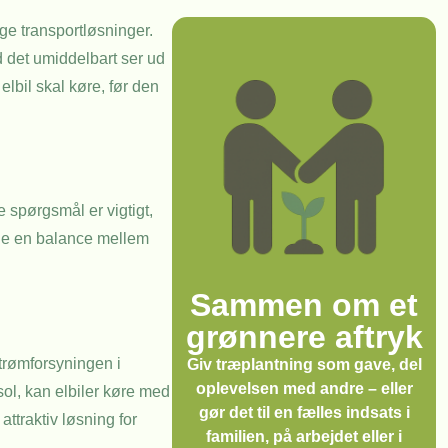
ge transportløsninger.
 det umiddelbart ser ud
elbil skal køre, før den
e spørgsmål er vigtigt,
inde en balance mellem
Sammen om et
grønnere aftryk
strømforsyningen i
Giv træplantning som gave, del
oplevelsen med andre – eller
sol, kan elbiler køre med
gør det til en fælles indsats i
ttraktiv løsning for
familien, på arbejdet eller i