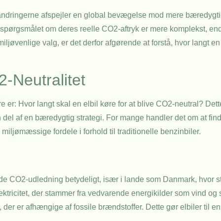
randringerne afspejler en global bevægelse mod mere bæredygti
n spørgsmålet om deres reelle CO2-aftryk er mere komplekst, end
iljøvenlige valg, er det derfor afgørende at forstå, hvor langt en 
-Neutralitet
 er: Hvor langt skal en elbil køre for at blive CO2-neutral? Dett
en del af en bæredygtig strategi. For mange handler det om at f
ljømæssige fordele i forhold til traditionelle benzinbiler.
mlede CO2-udledning betydeligt, især i lande som Danmark, hvor 
ktricitet, der stammer fra vedvarende energikilder som vind og 
 er afhængige af fossile brændstoffer. Dette gør elbiler til en a