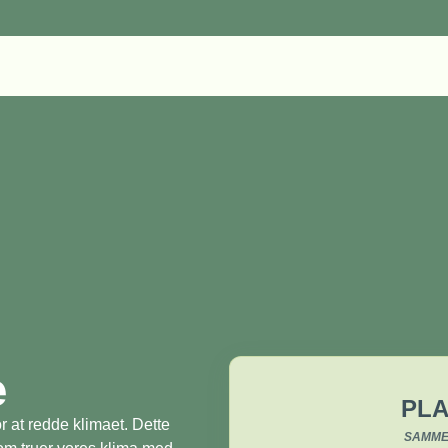
æ
PLA
r at redde klimaet. Dette
SAMME