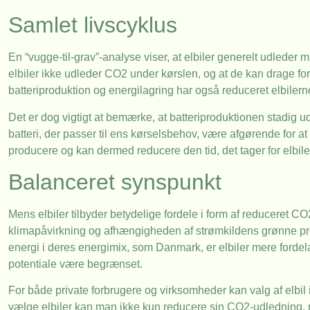
Samlet livscyklus
En “vugge-til-grav”-analyse viser, at elbiler generelt udleder
elbiler ikke udleder CO2 under kørslen, og at de kan drage for
batteriproduktion og energilagring har også reduceret elbiler
Det er dog vigtigt at bemærke, at batteriproduktionen stadig u
batteri, der passer til ens kørselsbehov, være afgørende for 
producere og kan dermed reducere den tid, det tager for elbile
Balanceret synspunkt
Mens elbiler tilbyder betydelige fordele i form af reduceret C
klimapåvirkning og afhængigheden af strømkildens grønne profi
energi i deres energimix, som Danmark, er elbiler mere fordel
potentiale være begrænset.
For både private forbrugere og virksomheder kan valg af elbil
vælge elbiler kan man ikke kun reducere sin CO2-udledning,