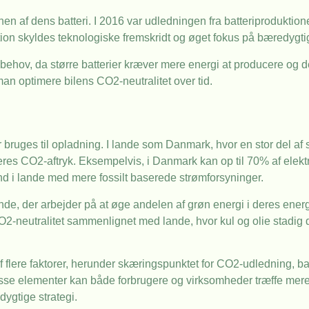
nen af dens batteri. I 2016 var udledningen fra batteriprodukti
ktion skyldes teknologiske fremskridt og øget fokus på bæredygt
s behov, da større batterier kræver mere energi at producere og 
an optimere bilens CO2-neutralitet over tid.
r bruges til opladning. I lande som Danmark, hvor en stor del a
l deres CO2-aftryk. Eksempelvis, i Danmark kan op til 70% af elekt
nd i lande med mere fossilt baserede strømforsyninger.
nde, der arbejder på at øge andelen af grøn energi i deres ener
CO2-neutralitet sammenlignet med lande, hvor kul og olie stadig
f flere faktorer, herunder skæringspunktet for CO2-udledning, b
 disse elementer kan både forbrugere og virksomheder træffe mer
dygtige strategi.