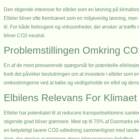
Den stigende interesse for elbiler som en løsning på klimafo
Elbiler bliver ofte fremhævet som en miljøvenlig løsning, me
til. For både forbrugere og virksomheder, der ønsker at træffe m
bliver CO2-neutral.
Problemstillingen Omkring CO2
En af de mest presserende spørgsmål for potentielle elbilsejere
fordi det påvirker beslutningen om at investere i elbiler som 
omkostningerne ved at købe og vedligeholde en elbil og dens mi
Elbilens Relevans For Klimaet
Elbiler har potentialet til at reducere transportsektorens sa
stigende grad bliver grønnere. Med op til 70% af Danmarks ele
en betydeligt lavere CO2-udledning sammenlignet med lande, der
dem, der ønsker at minimere deres klimamæssige fodaftryk.