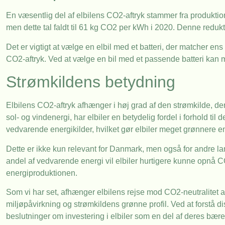
En væsentlig del af elbilens CO2-aftryk stammer fra produktio
men dette tal faldt til 61 kg CO2 per kWh i 2020. Denne redu
Det er vigtigt at vælge en elbil med et batteri, der matcher en
CO2-aftryk. Ved at vælge en bil med et passende batteri kan m
Strømkildens betydning
Elbilens CO2-aftryk afhænger i høj grad af den strømkilde, de
sol- og vindenergi, har elbiler en betydelig fordel i forhold ti
vedvarende energikilder, hvilket gør elbiler meget grønnere e
Dette er ikke kun relevant for Danmark, men også for andre la
andel af vedvarende energi vil elbiler hurtigere kunne opnå 
energiproduktionen.
Som vi har set, afhænger elbilens rejse mod CO2-neutralitet a
miljøpåvirkning og strømkildens grønne profil. Ved at forstå
beslutninger om investering i elbiler som en del af deres bære