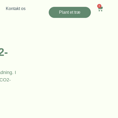
0
Kontakt os
Plant et træ
2-
dning. I
 CO2-