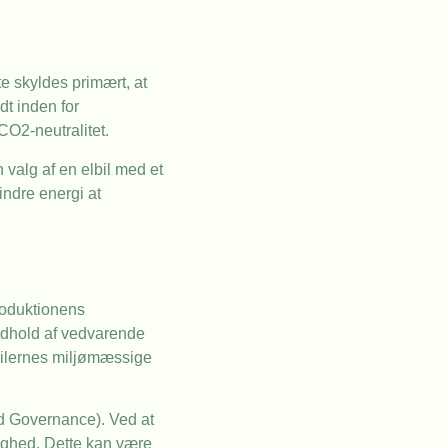
te skyldes primært, at
dt inden for
CO2-neutralitet.
 valg af en elbil med et
indre energi at
produktionens
indhold af vedvarende
lbilernes miljømæssige
nd Governance). Ved at
ighed. Dette kan være