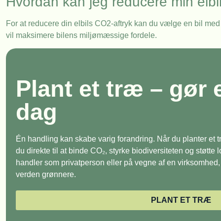
Hvordan kan jeg reducere min elbi
For at reducere din elbils CO2-aftryk kan du vælge en bil med 
vil maksimere bilens miljømæssige fordele.
Plant et træ – gør 
dag
Én handling kan skabe varig forandring. Når du planter et
du direkte til at binde CO₂, styrke biodiversiteten og støtte
handler som privatperson eller på vegne af en virksomhed, e
verden grønnere.
PLANT ET TRÆ