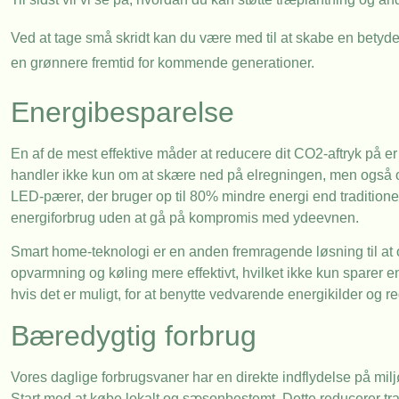
Ved at tage små skridt kan du være med til at skabe en betydel
en grønnere fremtid for kommende generationer.
Energibesparelse
En af de mest effektive måder at reducere dit CO2-aftryk på e
handler ikke kun om at skære ned på elregningen, men også om 
LED-pærer, der bruger op til 80% mindre energi end traditionell
energiforbrug uden at gå på kompromis med ydeevnen.
Smart home-teknologi er en anden fremragende løsning til at
opvarmning og køling mere effektivt, hvilket ikke kun sparer e
hvis det er muligt, for at benytte vedvarende energikilder og 
Bæredygtig forbrug
Vores daglige forbrugsvaner har en direkte indflydelse på milj
Start med at købe lokalt og sæsonbestemt. Dette reducerer tran