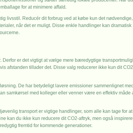
ballage for at minimere affald.
g livsstil. Reducér dit forbrug ved at købe kun det nødvendige,
erialer, når det er muligt. Disse enkle handlinger kan dramati
sourcerne.
. Derfor er det vigtigt at vælge mere bæredygtige transportmuligh
, hvis afstanden tillader det. Disse valg reducerer ikke kun dit C
 løsning. De har betydeligt lavere emissioner sammenlignet med 
bil, kan samkørsel med kolleger eller venner være en effektiv måde 
øvenlig transport er vigtige handlinger, som alle kan tage for at
ine kan du ikke kun reducere dit CO2-aftryk, men også inspirere 
edygtig fremtid for kommende generationer.