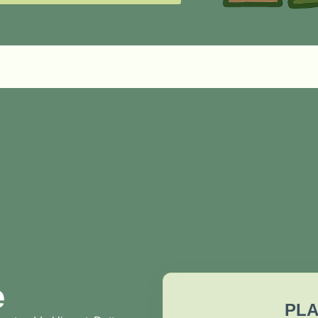
æ
PLA