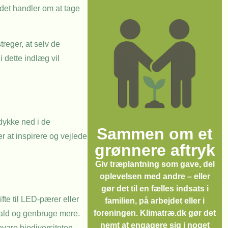
g det handler om at tage
reger, at selv de
 dette indlæg vil
 dykke ned i de
Sammen om et
er at inspirere og vejlede
grønnere aftryk
Giv træplantning som gave, del
oplevelsen med andre – eller
gør det til en fælles indsats i
fte til LED-pærer eller
familien, på arbejdet eller i
foreningen. Klimatræ.dk gør det
affald og genbruge mere.
nemt at engagere sig i noget
evare biodiversiteten.