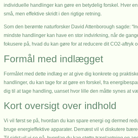
individuelle handlinger kan gøre en betydelig forskel. Hver enke
små, men effektive skridt i den rigtige retning.
Som den berømte naturforsker David Attenborough sagde: “Inge
mindste handlinger kan have en stor indvirkning, når de ganges
fokusere på, hvad du kan gøre for at reducere dit CO2-aftryk o
Formål med indlægget
Formålet med dette indlæg er at give dig konkrete og praktiske 
handlinger, du kan tage for at gøre en forskel, fra energibespar
dig til at tage handling, uanset hvor lille den måtte synes at v
Kort oversigt over indhold
Vi vil først se på, hvordan du kan spare energi og dermed redu
bruge energieffektive apparater. Dernæst vil vi diskutere bæredy
Til sidst vil vi se på, hvordan du kan støtte træplantning og an