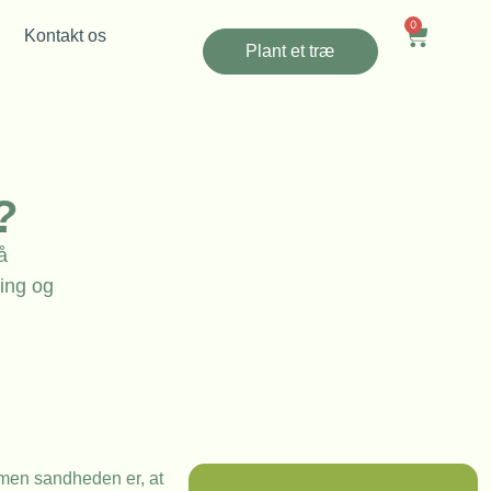
0
Kontakt os
Plant et træ
?
å
ning og
, men sandheden er, at