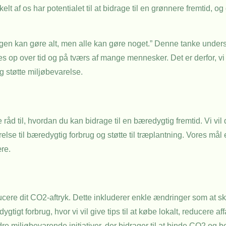
lt af os har potentialet til at bidrage til en grønnere fremtid, o
n kan gøre alt, men alle kan gøre noget.” Denne tanke underst
 op over tid og på tværs af mange mennesker. Det er derfor, vi i
g støtte miljøbevarelse.
råd til, hvordan du kan bidrage til en bæredygtig fremtid. Vi vil
else til bæredygtig forbrug og støtte til træplantning. Vores mål 
ære.
cere dit CO2-aftryk. Dette inkluderer enkle ændringer som at ski
gtigt forbrug, hvor vi vil give tips til at købe lokalt, reducere 
dre miljøbevarende initiativer, der bidrager til at binde CO2 og b