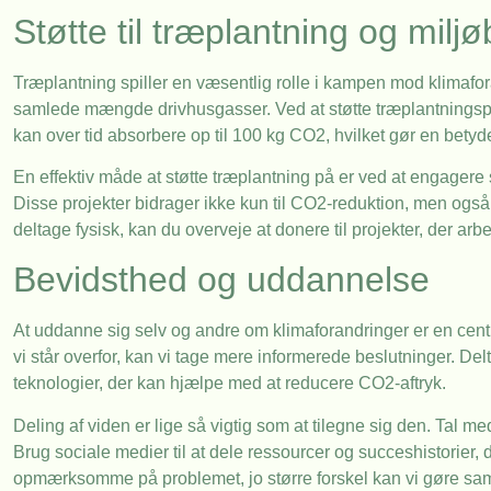
Støtte til træplantning og milj
Træplantning spiller en væsentlig rolle i kampen mod klimafo
samlede mængde drivhusgasser. Ved at støtte træplantningsproj
kan over tid absorbere op til 100 kg CO2, hvilket gør en betyd
En effektiv måde at støtte træplantning på er ved at engagere 
Disse projekter bidrager ikke kun til CO2-reduktion, men også t
deltage fysisk, kan du overveje at donere til projekter, der 
Bevidsthed og uddannelse
At uddanne sig selv og andre om klimaforandringer er en centra
vi står overfor, kan vi tage mere informerede beslutninger. 
teknologier, der kan hjælpe med at reducere CO2-aftryk.
Deling af viden er lige så vigtig som at tilegne sig den. Tal me
Brug sociale medier til at dele ressourcer og succeshistorier, d
opmærksomme på problemet, jo større forskel kan vi gøre s