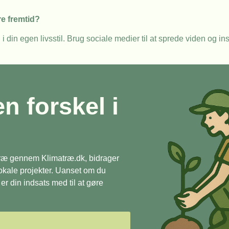
re fremtid?
 din egen livsstil. Brug sociale medier til at sprede viden og insp
en forskel i
 træ gennem Klimatræ.dk, bidrager
 lokale projekter. Uanset om du
r din indsats med til at gøre