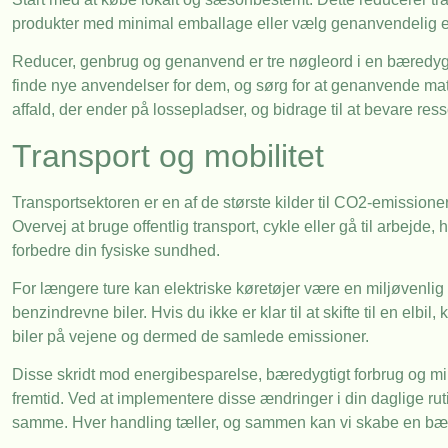
produkter med minimal emballage eller vælg genanvendelig em
Reducer, genbrug og genanvend er tre nøgleord i en bæredygti
finde nye anvendelser for dem, og sørg for at genanvende mat
affald, der ender på lossepladser, og bidrage til at bevare res
Transport og mobilitet
Transportsektoren er en af de største kilder til CO2-emissioner
Overvej at bruge offentlig transport, cykle eller gå til arbejde
forbedre din fysiske sundhed.
For længere ture kan elektriske køretøjer være en miljøvenlig
benzindrevne biler. Hvis du ikke er klar til at skifte til en el
biler på vejene og dermed de samlede emissioner.
Disse skridt mod energibesparelse, bæredygtigt forbrug og milj
fremtid. Ved at implementere disse ændringer i din daglige rut
samme. Hver handling tæller, og sammen kan vi skabe en bær