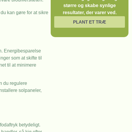
større og skabe synlige
du kan gøre for at sikre
resultater, der varer ved.
PLANT ET TRÆ
en. Energibesparelse
er som at skifte til
et til at minimere
n du regulere
nstallere solpaneler,
odaftryk betydeligt.
handler, så kig efter