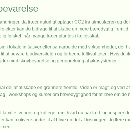
øbevarelse
randringer, da træer naturligt optager CO2 fra atmosfæren og d
ekter kan du bidrage til at skabe en mere bæredygtig fremtid. 
elig forskel, når mange træer plantes i fællesskab.
sig i lokale initiativer eller samarbejde med virksomheder, der h
il at bevare biodiversiteten og forbedre luftkvaliteten. Hvis du i
arbejder med skovbevarelse og genopretning af økosystemer.
l del af at skabe en grønnere fremtid. Viden er magt, og ved at 
Deltag i workshops og kurser om bæredygtighed for at lære om de
d familie, venner og kolleger om, hvad du har lært, og inspirer de
er kan motivere andre til at blive en del af løsningen. Jo flere 
ammen.