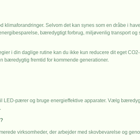
od klimaforandringer. Selvom det kan synes som en dråbe i havet,
energibesparelse, bæredygtigt forbrug, miljøvenlig transport og s
egier i din daglige rutine kan du ikke kun reducere dit eget CO2
en bæredygtig fremtid for kommende generationer.
til LED-pærer og bruge energieffektive apparater. Vælg bæredyg
.
å?
enommerede virksomheder, der arbejder med skovbevarelse og geno