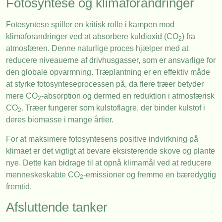
Fotosyntese og klimaforandringer
Fotosyntese spiller en kritisk rolle i kampen mod
klimaforandringer ved at absorbere kuldioxid (CO
) fra
2
atmosfæren. Denne naturlige proces hjælper med at
reducere niveauerne af drivhusgasser, som er ansvarlige for
den globale opvarmning. Træplantning er en effektiv måde
at styrke fotosynteseprocessen på, da flere træer betyder
mere CO
-absorption og dermed en reduktion i atmosfærisk
2
CO
. Træer fungerer som kulstoflagre, der binder kulstof i
2
deres biomasse i mange årtier.
For at maksimere fotosyntesens positive indvirkning på
klimaet er det vigtigt at bevare eksisterende skove og plante
nye. Dette kan bidrage til at opnå klimamål ved at reducere
menneskeskabte CO
-emissioner og fremme en bæredygtig
2
fremtid.
Afsluttende tanker