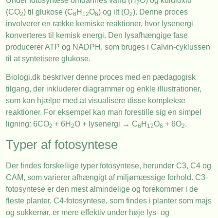
Under fotosyntese omdannes vand (H
O) og kuldioxid
2
(CO
) til glukose (C
H
O
) og ilt (O
). Denne proces
2
6
12
6
2
involverer en række kemiske reaktioner, hvor lysenergi
konverteres til kemisk energi. Den lysafhængige fase
producerer ATP og NADPH, som bruges i Calvin-cyklussen
til at syntetisere glukose.
Biologi.dk beskriver denne proces med en pædagogisk
tilgang, der inkluderer diagrammer og enkle illustrationer,
som kan hjælpe med at visualisere disse komplekse
reaktioner. For eksempel kan man forestille sig en simpel
ligning: 6CO
+ 6H
O + lysenergi → C
H
O
+ 6O
.
2
2
6
12
6
2
Typer af fotosyntese
Der findes forskellige typer fotosyntese, herunder C3, C4 og
CAM, som varierer afhængigt af miljømæssige forhold. C3-
fotosyntese er den mest almindelige og forekommer i de
fleste planter. C4-fotosyntese, som findes i planter som majs
og sukkerrør, er mere effektiv under høje lys- og