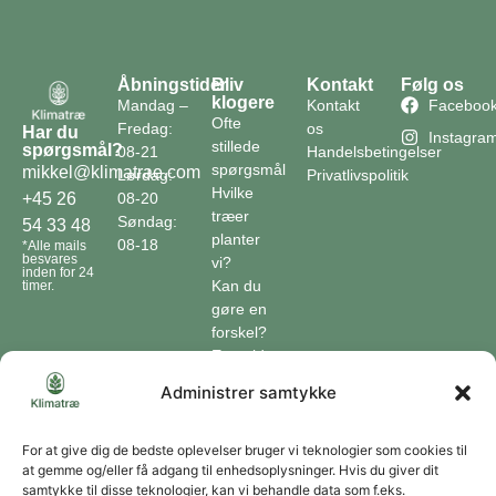
Åbningstider
Bliv
Kontakt
Følg os
klogere
Mandag –
Kontakt
Faceboo
Ofte
Fredag:
os
Har du
Instagra
stillede
spørgsmål?
08-21
Handelsbetingelser
spørgsmål
mikkel@klimatrae.com
Lørdag:
Privatlivspolitik
Hvilke
08-20
+45 26
træer
Søndag:
54 33 48
planter
08-18
*Alle mails
besvares
vi?
inden for 24
Kan du
timer.
gøre en
forskel?
En guide
til klimaet
Administrer samtykke
Klimaordbogen
Hvordan
optager
For at give dig de bedste oplevelser bruger vi teknologier som cookies til
at gemme og/eller få adgang til enhedsoplysninger. Hvis du giver dit
træer
samtykke til disse teknologier, kan vi behandle data som f.eks.
co2?