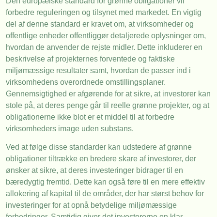
Den europæiske standard for grønne obligationer vil
forbedre reguleringen og tilsynet med markedet. En vigtig
del af denne standard er kravet om, at virksomheder og
offentlige enheder offentliggør detaljerede oplysninger om,
hvordan de anvender de rejste midler. Dette inkluderer en
beskrivelse af projekternes forventede og faktiske
miljømæssige resultater samt, hvordan de passer ind i
virksomhedens overordnede omstillingsplaner.
Gennemsigtighed er afgørende for at sikre, at investorer kan
stole på, at deres penge går til reelle grønne projekter, og at
obligationerne ikke blot er et middel til at forbedre
virksomheders image uden substans.
Ved at følge disse standarder kan udstedere af grønne
obligationer tiltrække en bredere skare af investorer, der
ønsker at sikre, at deres investeringer bidrager til en
bæredygtig fremtid. Dette kan også føre til en mere effektiv
allokering af kapital til de områder, der har størst behov for
investeringer for at opnå betydelige miljømæssige
forbedringer. Samtidig giver det investorerne en klar