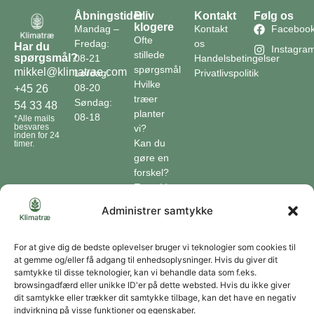
Åbningstider
Bliv
Kontakt
Følg os
klogere
Mandag –
Kontakt
Faceboo
Ofte
Fredag:
os
Har du
Instagra
stillede
spørgsmål?
08-21
Handelsbetingelser
spørgsmål
mikkel@klimatrae.com
Lørdag:
Privatlivspolitik
Hvilke
08-20
+45 26
træer
Søndag:
54 33 48
planter
08-18
*Alle mails
besvares
vi?
inden for 24
Kan du
timer.
gøre en
forskel?
En guide
til klimaet
Administrer samtykke
Klimaordbogen
Hvordan
optager
For at give dig de bedste oplevelser bruger vi teknologier som cookies til
at gemme og/eller få adgang til enhedsoplysninger. Hvis du giver dit
træer
samtykke til disse teknologier, kan vi behandle data som f.eks.
co2?
browsingadfærd eller unikke ID'er på dette websted. Hvis du ikke giver
dit samtykke eller trækker dit samtykke tilbage, kan det have en negativ
Forbliv forbundet
indvirkning på visse funktioner og egenskaber.