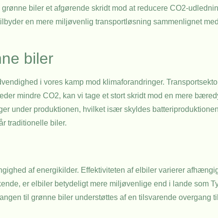
l grønne biler et afgørende skridt mod at reducere CO2-udledni
, tilbyder en mere miljøvenlig transportløsning sammenlignet med
ne biler
ødvendighed i vores kamp mod klimaforandringer. Transportsektor
udleder mindre CO2, kan vi tage et stort skridt mod en mere bæredy
er under produktionen, hvilket især skyldes batteriproduktione
r traditionelle biler.
ghed af energikilder. Effektiviteten af elbiler varierer afhængig
nde, er elbiler betydeligt mere miljøvenlige end i lande som T
ergangen til grønne biler understøttes af en tilsvarende overgang 