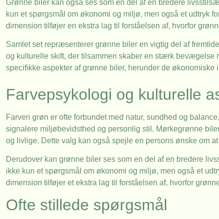
Grønne biler kan også ses som en del af en bredere livsstils
kun et spørgsmål om økonomi og miljø, men også et udtryk for
dimension tilføjer en ekstra lag til forståelsen af, hvorfor grø
Samlet set repræsenterer grønne biler en vigtig del af fremtid
og kulturelle skift, der tilsammen skaber en stærk bevægelse m
specifikke aspekter af grønne biler, herunder de økonomiske in
Farvepsykologi og kulturelle a
Farven grøn er ofte forbundet med natur, sundhed og balance, h
signalere miljøbevidsthed og personlig stil. Mørkegrønne bile
og livlige. Dette valg kan også spejle en persons ønske om at
Derudover kan grønne biler ses som en del af en bredere livs
ikke kun et spørgsmål om økonomi og miljø, men også et udtry
dimension tilføjer et ekstra lag til forståelsen af, hvorfor grøn
Ofte stillede spørgsmål