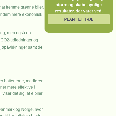
større og skabe synlige
r at fremme grønne biler,
resultater, der varer ved.
 gør dem mere økonomisk
PLANT ET TRÆ
ling, men også en
f CO2-udledninger og
iljøpåvirkninger samt de
ær batterierne, medfører
r er mere effektive i
iser det sig, at elbiler
om Danmark og Norge, hvor
rtil kan elbiler i lande