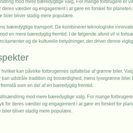
ændring mod mere bæredygtige valg. For mange forbrugere er valg
 deres værdier og engagement i at gøre en forskel for planeten.
nne biler bliver stadig mere populære.
ens bæredygtige transport. De kombinerer teknologiske innovatione
od en mere bæredygtig fremtid. I de følgende afsnit vil vi forts
citamenter og de kulturelle betydninger, der driver denne vigtig
spekter
vilket kan påvirke forbrugernes opfattelse af grønne biler. Valg
r kan udstråle tradition og troværdighed, mens lysegrønne biler
 fremstå som en del af en bæredygtig fremtid.
stilsændring mod mere bæredygtige valg. For mange forbrugere e
k for deres værdier og engagement i at gøre en forskel for plan
ne biler bliver stadig mere populære.