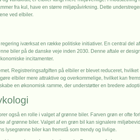
ammer fra kul, have en større miljøpåvirkning. Dette understreger
ene ved elbiler.
gering iværksat en række politiske initiativer. En central del af d
ønne biler på de danske veje inden 2030. Denne aftale er designe
konomiske incitamenter.
temet. Registreringsafgiften på elbiler er blevet reduceret, hvilk
t gøre elbiler mere attraktive og overkommelige, hvilket kan fre
at skabe en økonomisk ramme, der understøtter en bredere adopti
ykologi
orer også en rolle i valget af grønne biler. Farven grøn er ofte f
 af grønne biler. Valget af en grøn bil kan signalere miljøbevid
s lysegrønne biler kan fremstå som trendy og livlige.