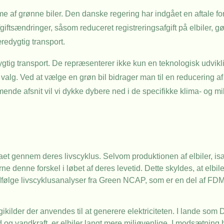
emme af grønne biler. Den danske regering har indgået en aftale fo
iftsændringer, såsom reduceret registreringsafgift på elbiler,
redygtig transport.
dygtig transport. De repræsenterer ikke kun en teknologisk udvik
lg. Ved at vælge en grøn bil bidrager man til en reducering a
mmende afsnit vil vi dykke dybere ned i de specifikke klima- og m
imaet gennem deres livscyklus. Selvom produktionen af elbiler, is
e denne forskel i løbet af deres levetid. Dette skyldes, at elbile
Ifølge livscyklusanalyser fra Green NCAP, som er en del af FDM, v
ergikilder der anvendes til at generere elektriciteten. I lande s
g vandkraft, er elbiler langt mere miljøvenlige. I modsætning he