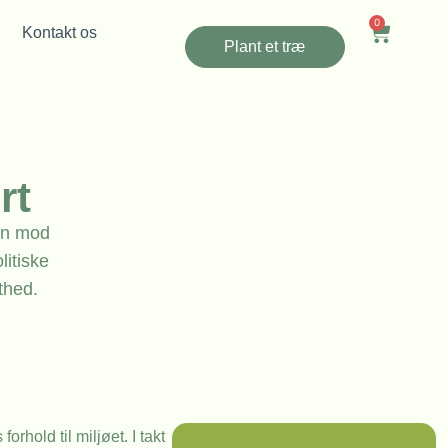
0
Kontakt os
Plant et træ
rt
pen mod
litiske
thed.
hold til miljøet. I takt