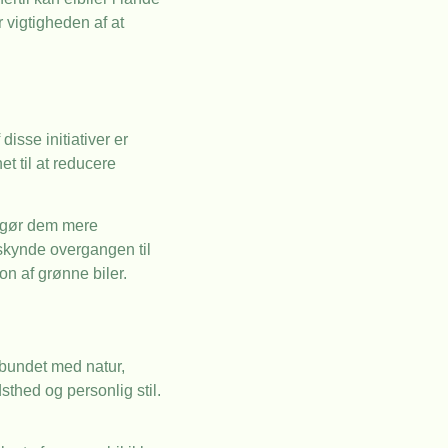
 vigtigheden af at
isse initiativer er
t til at reducere
et gør dem mere
mskynde overgangen til
on af grønne biler.
orbundet med natur,
sthed og personlig stil.