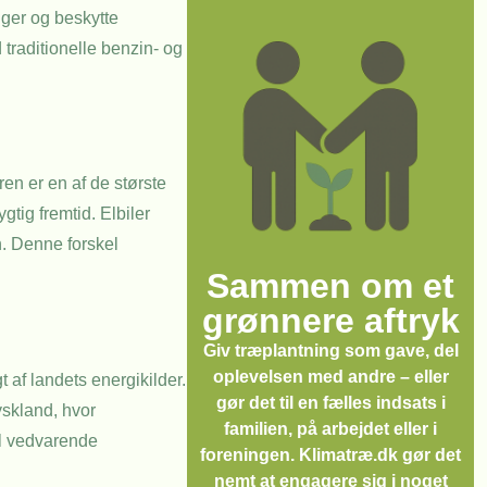
nger og beskytte
 traditionelle benzin- og
en er en af de største
gtig fremtid. Elbiler
n. Denne forskel
Sammen om et
grønnere aftryk
Giv træplantning som gave, del
oplevelsen med andre – eller
t af landets energikilder.
gør det til en fælles indsats i
yskland, hvor
familien, på arbejdet eller i
til vedvarende
foreningen. Klimatræ.dk gør det
nemt at engagere sig i noget