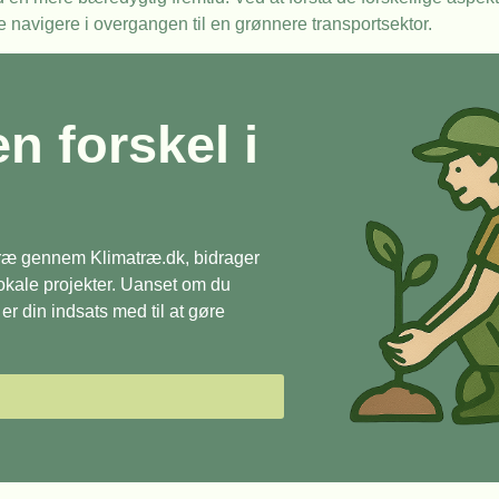
re navigere i overgangen til en grønnere transportsektor.
en forskel i
 træ gennem Klimatræ.dk, bidrager
 lokale projekter. Uanset om du
r din indsats med til at gøre