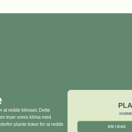
æ
PLA
r at redde klimaet. Dette
SAMME
som truer vores klima med
derfor plante træer for at redde
GIV I DAG