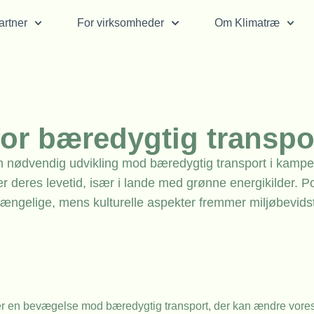
rtner
For virksomheder
Om Klimatræ
for bæredygtig transpo
r en nødvendig udvikling mod bæredygtig transport i kam
 deres levetid, især i lande med grønne energikilder. Po
lgængelige, mens kulturelle aspekter fremmer miljøbevids
r en bevægelse mod bæredygtig transport, der kan ændre vores for