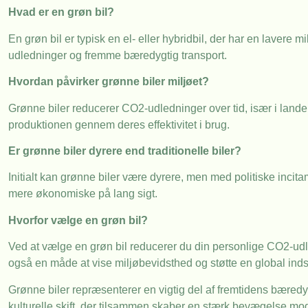
Hvad er en grøn bil?
En grøn bil er typisk en el- eller hybridbil, der har en lavere 
udledninger og fremme bæredygtig transport.
Hvordan påvirker grønne biler miljøet?
Grønne biler reducerer CO2-udledninger over tid, især i lan
produktionen gennem deres effektivitet i brug.
Er grønne biler dyrere end traditionelle biler?
Initialt kan grønne biler være dyrere, men med politiske incit
mere økonomiske på lang sigt.
Hvorfor vælge en grøn bil?
Ved at vælge en grøn bil reducerer du din personlige CO2-udle
også en måde at vise miljøbevidsthed og støtte en global indsa
Grønne biler repræsenterer en vigtig del af fremtidens bæredyg
kulturelle skift, der tilsammen skaber en stærk bevægelse mod 