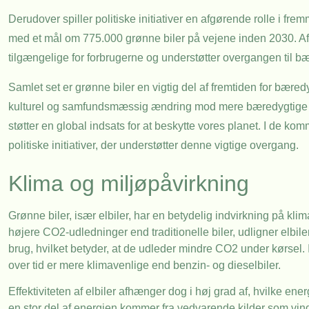
Derudover spiller politiske initiativer en afgørende rolle i fr
med et mål om 775.000 grønne biler på vejene inden 2030. Afg
tilgængelige for forbrugerne og understøtter overgangen til bæ
Samlet set er grønne biler en vigtig del af fremtiden for bære
kulturel og samfundsmæssig ændring mod mere bæredygtige va
støtter en global indsats for at beskytte vores planet. I de ko
politiske initiativer, der understøtter denne vigtige overgang.
Klima og miljøpåvirkning
Grønne biler, især elbiler, har en betydelig indvirkning på kl
højere CO2-udledninger end traditionelle biler, udligner elbilern
brug, hvilket betyder, at de udleder mindre CO2 under kørsel. 
over tid er mere klimavenlige end benzin- og dieselbiler.
Effektiviteten af elbiler afhænger dog i høj grad af, hvilke en
en stor del af energien kommer fra vedvarende kilder som vind o