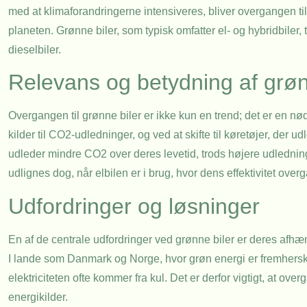
med at klimaforandringerne intensiveres, bliver overgangen ti
planeten. Grønne biler, som typisk omfatter el- og hybridbiler
dieselbiler.
Relevans og betydning af grøn
Overgangen til grønne biler er ikke kun en trend; det er en n
kilder til CO2-udledninger, og ved at skifte til køretøjer, der 
udleder mindre CO2 over deres levetid, trods højere udledning
udlignes dog, når elbilen er i brug, hvor dens effektivitet overgå
Udfordringer og løsninger
En af de centrale udfordringer ved grønne biler er deres afhængi
I lande som Danmark og Norge, hvor grøn energi er fremherske
elektriciteten ofte kommer fra kul. Det er derfor vigtigt, at ov
energikilder.