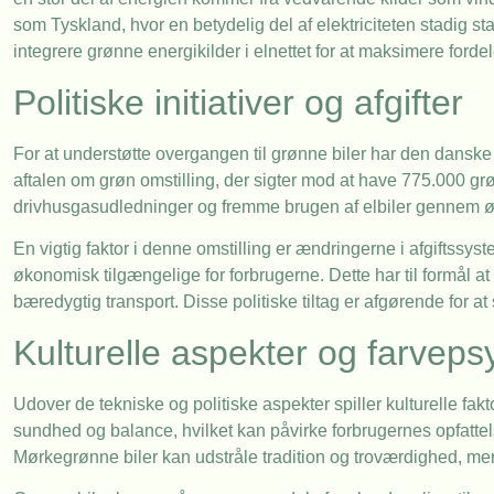
som Tyskland, hvor en betydelig del af elektriciteten stadig st
integrere grønne energikilder i elnettet for at maksimere fordel
Politiske initiativer og afgifter
For at understøtte overgangen til grønne biler har den danske re
aftalen om grøn omstilling, der sigter mod at have 775.000 gr
drivhusgasudledninger og fremme brugen af elbiler gennem ø
En vigtig faktor i denne omstilling er ændringerne i afgiftssys
økonomisk tilgængelige for forbrugerne. Dette har til formål a
bæredygtig transport. Disse politiske tiltag er afgørende for 
Kulturelle aspekter og farveps
Udover de tekniske og politiske aspekter spiller kulturelle fakt
sundhed og balance, hvilket kan påvirke forbrugernes opfattelse
Mørkegrønne biler kan udstråle tradition og troværdighed, men