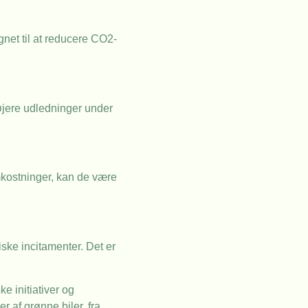
ignet til at reducere CO2-
øjere udledninger under
omkostninger, kan de være
ske incitamenter. Det er
e initiativer og
 af grønne biler, fra