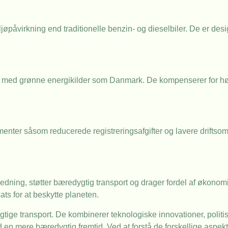
miljøpåvirkning end traditionelle benzin- og dieselbiler. De er des
de med grønne energikilder som Danmark. De kompenserer for h
amenter såsom reducerede registreringsafgifter og lavere drifts
dning, støtter bæredygtig transport og drager fordel af økonomi
ts for at beskytte planeten.
tige transport. De kombinerer teknologiske innovationer, politisk
en mere bæredygtig fremtid. Ved at forstå de forskellige aspekter