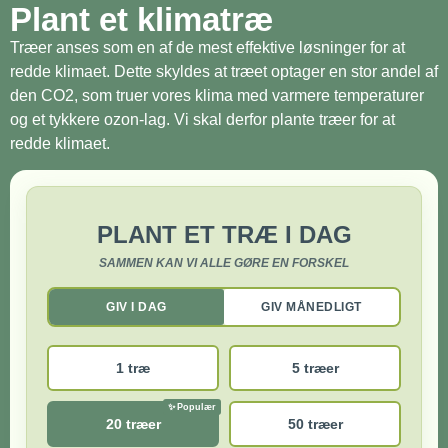
Plant et klimatræ
Træer anses som en af de mest effektive løsninger for at
redde klimaet. Dette skyldes at træet optager en stor andel af
den CO2, som truer vores klima med varmere temperaturer
og et tykkere ozon-lag. Vi skal derfor plante træer for at
redde klimaet.
PLANT ET TRÆ I DAG
SAMMEN KAN VI ALLE GØRE EN FORSKEL
GIV I DAG
GIV MÅNEDLIGT
1 træ
5 træer
20 træer
50 træer