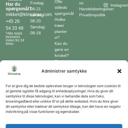
Ofte
Fredag:
os
Har du
Instagra
stillede
spørgsmål?
08-21
Handelsbetingelser
spørgsmål
mikkel@klimatrae.com
Lørdag:
Privatlivspolitik
Hvilke
08-20
+45 26
træer
Søndag:
54 33 48
planter
08-18
*Alle mails
besvares
vi?
inden for 24
Kan du
timer.
gøre en
forskel?
En guide
til klimaet
Administrer samtykke
Klimaordbogen
Hvordan
optager
For at give dig de bedste oplevelser bruger vi teknologier som cookies til
at gemme og/eller få adgang til enhedsoplysninger. Hvis du giver dit
træer
samtykke til disse teknologier, kan vi behandle data som f.eks.
co2?
browsingadfærd eller unikke ID'er på dette websted. Hvis du ikke giver
dit samtykke eller trækker dit samtykke tilbage, kan det have en negativ
Forbliv forbundet
indvirkning på visse funktioner og egenskaber.
Få opdateringer om vores genoprettende tiltag sendt direkte til din indbakke.