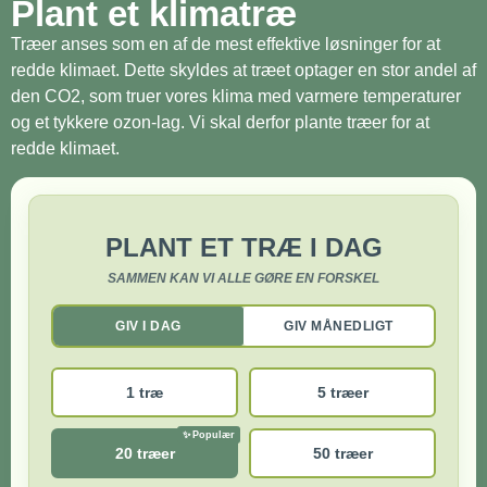
Plant et klimatræ
Træer anses som en af de mest effektive løsninger for at
redde klimaet. Dette skyldes at træet optager en stor andel af
den CO2, som truer vores klima med varmere temperaturer
og et tykkere ozon-lag. Vi skal derfor plante træer for at
redde klimaet.
PLANT ET TRÆ I DAG
SAMMEN KAN VI ALLE GØRE EN FORSKEL
GIV I DAG
GIV MÅNEDLIGT
1 træ
5 træer
20 træer
50 træer