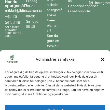
Fredag:
os
Har du
Instagra
stillede
spørgsmål?
08-21
Handelsbetingelser
spørgsmål
mikkel@klimatrae.com
Lørdag:
Privatlivspolitik
Hvilke
08-20
+45 26
træer
Søndag:
54 33 48
planter
08-18
*Alle mails
besvares
vi?
inden for 24
Kan du
timer.
gøre en
forskel?
En guide
til klimaet
Administrer samtykke
Klimaordbogen
Hvordan
optager
For at give dig de bedste oplevelser bruger vi teknologier som cookies til
at gemme og/eller få adgang til enhedsoplysninger. Hvis du giver dit
træer
samtykke til disse teknologier, kan vi behandle data som f.eks.
co2?
browsingadfærd eller unikke ID'er på dette websted. Hvis du ikke giver
dit samtykke eller trækker dit samtykke tilbage, kan det have en negativ
Forbliv forbundet
indvirkning på visse funktioner og egenskaber.
Få opdateringer om vores genoprettende tiltag sendt direkte til din indbakke.