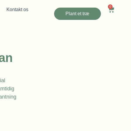
0
Kontakt os
Plant et træ
kan
ial
amtidig
antning