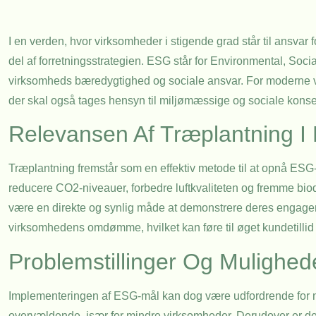
I en verden, hvor virksomheder i stigende grad står til ansvar
del af forretningsstrategien. ESG står for Environmental, Soci
virksomheds bæredygtighed og sociale ansvar. For moderne 
der skal også tages hensyn til miljømæssige og sociale kons
Relevansen Af Træplantning I
Træplantning fremstår som en effektiv metode til at opnå ESG-
reducere CO2-niveauer, forbedre luftkvaliteten og fremme biodi
være en direkte og synlig måde at demonstrere deres engage
virksomhedens omdømme, hvilket kan føre til øget kundetillid o
Problemstillinger Og Mulighed
Implementeringen af ESG-mål kan dog være udfordrende for m
overvældende, især for mindre virksomheder. Derudover er der o