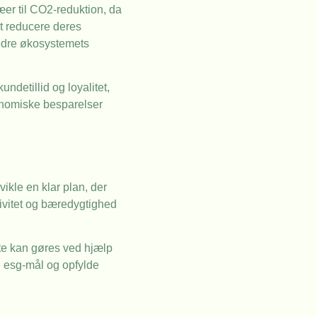
ræer til CO2-reduktion, da
at reducere deres
bedre økosystemets
detillid og loyalitet,
konomiske besparelser
vikle en klar plan, der
ktivitet og bæredygtighed
tte kan gøres ved hjælp
i esg-mål og opfylde