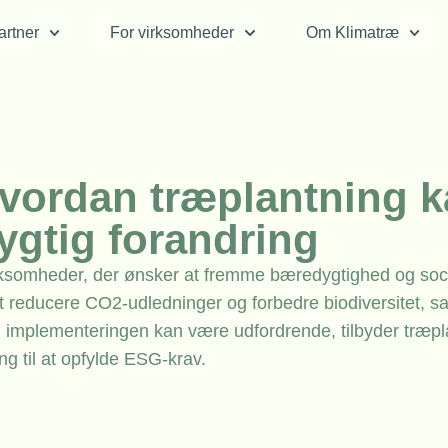
rtner
For virksomheder
Om Klimatræ
vordan træplantning 
ygtig forandring
ksomheder, der ønsker at fremme bæredygtighed og soc
 at reducere CO2-udledninger og forbedre biodiversitet, s
mplementeringen kan være udfordrende, tilbyder træpl
ng til at opfylde ESG-krav.