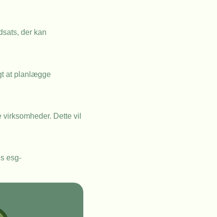
dsats, der kan
igt at planlægge
virksomheder. Dette vil
s esg-