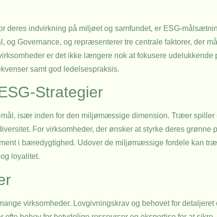
 for deres indvirkning på miljøet og samfundet, er ESG-målsætnin
al, og Governance, og repræsenterer tre centrale faktorer, der må
virksomheder er det ikke længere nok at fokusere udelukkende
ekvenser samt god ledelsespraksis.
 ESG-Strategier
mål, især inden for den miljømæssige dimension. Træer spiller e
versitet. For virksomheder, der ønsker at styrke deres grønne pr
ment i bæredygtighed. Udover de miljømæssige fordele kan træ
g loyalitet.
er
ange virksomheder. Lovgivningskrav og behovet for detaljeret
fte behov for betydelige ressourcer og ekspertise for at sikre, a