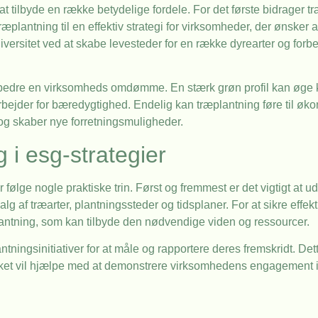
at tilbyde en række betydelige fordele. For det første bidrager t
ræplantning til en effektiv strategi for virksomheder, der ønsker 
versitet ved at skabe levesteder for en række dyrearter og for
edre en virksomheds omdømme. En stærk grøn profil kan øge kun
arbejder for bæredygtighed. Endelig kan træplantning føre til ø
og skaber nye forretningsmuligheder.
 i esg-strategier
 følge nogle praktiske trin. Først og fremmest er det vigtigt at ud
lg af træarter, plantningssteder og tidsplaner. For at sikre effe
antning, som kan tilbyde den nødvendige viden og ressourcer.
ingsinitiativer for at måle og rapportere deres fremskridt. De
lket vil hjælpe med at demonstrere virksomhedens engagement 