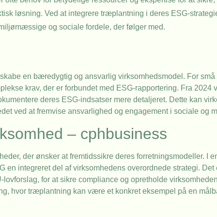
ktisk løsning. Ved at integrere træplantning i deres ESG-strateg
miljømæssige og sociale fordele, der følger med.
t skabe en bæredygtig og ansvarlig virksomhedsmodel. For små
mplekse krav, der er forbundet med ESG-rapportering. Fra 2024 
dokumentere deres ESG-indsatser mere detaljeret. Dette kan vir
rkedet ved at fremvise ansvarlighed og engagement i sociale og
irksomhed – cphbusiness
eder, der ønsker at fremtidssikre deres forretningsmodeller. I en
SG en integreret del af virksomhedens overordnede strategi. Det 
ovforslag, for at sikre compliance og opretholde virksomhed
ing, hvor træplantning kan være et konkret eksempel på en målba