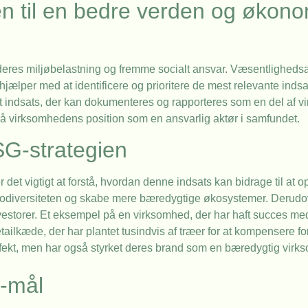
n til en bedre verden og økono
deres miljøbelastning og fremme socialt ansvar. Væsentligheds
hjælper med at identificere og prioritere de mest relevante inds
kret indsats, der kan dokumenteres og rapporteres som en del af
gså virksomhedens position som en ansvarlig aktør i samfundet.
SG-strategien
r det vigtigt at forstå, hvordan denne indsats kan bidrage til a
iodiversiteten og skabe mere bæredygtige økosystemer. Derudov
estorer. Et eksempel på en virksomhed, der har haft succes me
tailkæde, der har plantet tusindvis af træer for at kompensere f
effekt, men har også styrket deres brand som en bæredygtig virk
g-mål