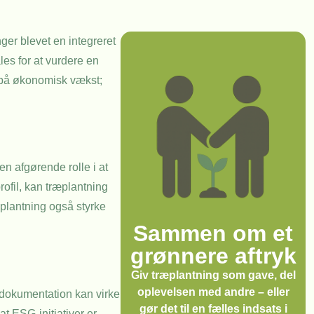
ger blevet en integreret
les for at vurdere en
 på økonomisk vækst;
n afgørende rolle i at
ofil, kan træplantning
plantning også styrke
Sammen om et
grønnere aftryk
Giv træplantning som gave, del
oplevelsen med andre – eller
 dokumentation kan virke
gør det til en fælles indsats i
t ESG-initiativer er