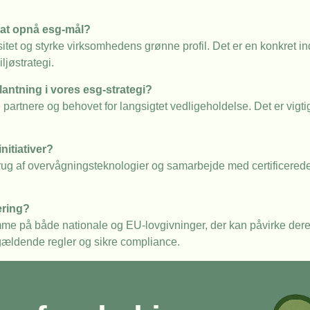
at opnå esg-mål?
tet og styrke virksomhedens grønne profil. Det er en konkret in
jøstrategi.
antning i vores esg-strategi?
e partnere og behovet for langsigtet vedligeholdelse. Det er vigt
.
nitiativer?
g af overvågningsteknologier og samarbejde med certificerede 
ering?
e på både nationale og EU-lovgivninger, der kan påvirke dere
 gældende regler og sikre compliance.