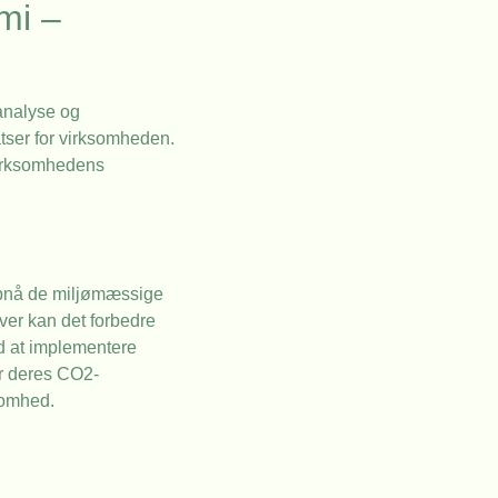
mi –
analyse og
atser for virksomheden.
 virksomhedens
t opnå de miljømæssige
er kan det forbedre
d at implementere
or deres CO2-
somhed.