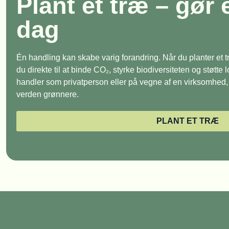
Plant et træ – gør 
dag
Én handling kan skabe varig forandring. Når du planter et
du direkte til at binde CO₂, styrke biodiversiteten og støtte
handler som privatperson eller på vegne af en virksomhed, e
verden grønnere.
PLANT ET TRÆ