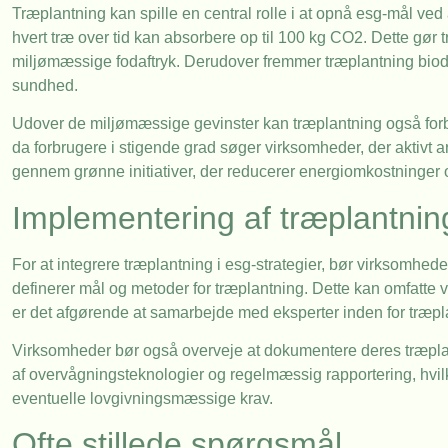
Træplantning kan spille en central rolle i at opnå esg-mål ved 
hvert træ over tid kan absorbere op til 100 kg CO2. Dette gør t
miljømæssige fodaftryk. Derudover fremmer træplantning biodi
sundhed.
Udover de miljømæssige gevinster kan træplantning også forb
da forbrugere i stigende grad søger virksomheder, der aktivt 
gennem grønne initiativer, der reducerer energiomkostninger 
Implementering af træplantning
For at integrere træplantning i esg-strategier, bør virksomheder
definerer mål og metoder for træplantning. Dette kan omfatte va
er det afgørende at samarbejde med eksperter inden for træpl
Virksomheder bør også overveje at dokumentere deres træplantn
af overvågningsteknologier og regelmæssig rapportering, hvi
eventuelle lovgivningsmæssige krav.
Ofte stillede spørgsmål