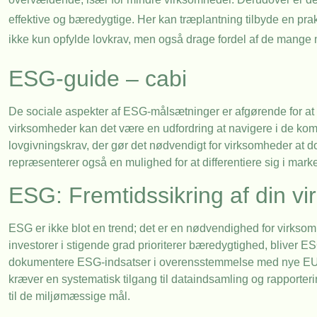
effektive og bæredygtige. Her kan træplantning tilbyde en pra
ikke kun opfylde lovkrav, men også drage fordel af de mange 
ESG-guide – cabi
De sociale aspekter af ESG-målsætninger er afgørende for a
virksomheder kan det være en udfordring at navigere i de ko
lovgivningskrav, der gør det nødvendigt for virksomheder at 
repræsenterer også en mulighed for at differentiere sig i ma
ESG: Fremtidssikring af din v
ESG er ikke blot en trend; det er en nødvendighed for virksomh
investorer i stigende grad prioriterer bæredygtighed, bliver E
dokumentere ESG-indsatser i overensstemmelse med nye EU-l
kræver en systematisk tilgang til dataindsamling og rapporter
til de miljømæssige mål.