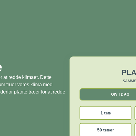
æ
PLA
r at redde klimaet. Dette
SAMME
som truer vores klima med
derfor plante træer for at redde
GIV I DAG
1 træ
50 træer