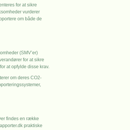
teres for at sikre
irksomheder vurderer
rapportere om både de
ksomheder (SMV’er)
verandører for at sikre
r at opfylde disse krav.
orterer om deres CO2-
pporteringssystemer,
 Der findes en række
apporter.dk praktiske