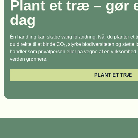
Plant et træ – gør 
dag
Én handling kan skabe varig forandring. Når du planter et
du direkte til at binde CO₂, styrke biodiversiteten og støtte
handler som privatperson eller på vegne af en virksomhed, e
verden grønnere.
PLANT ET TRÆ