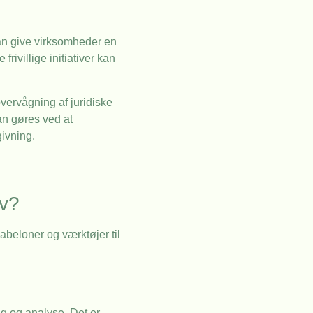
an give virksomheder en
rivillige initiativer kan
ervågning af juridiske
an gøres ved at
ivning.
av?
abeloner og værktøjer til
ng og analyse. Det er