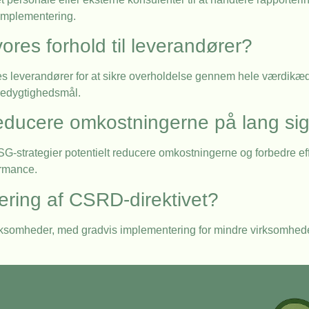
v implementering.
res forhold til leverandører?
eres leverandører for at sikre overholdelse gennem hele værdik
redygtighedsmål.
reducere omkostningerne på lang sig
SG-strategier potentielt reducere omkostningerne og forbedre eff
ormance.
ring af CSRD-direktivet?
virksomheder, med gradvis implementering for mindre virksomheder