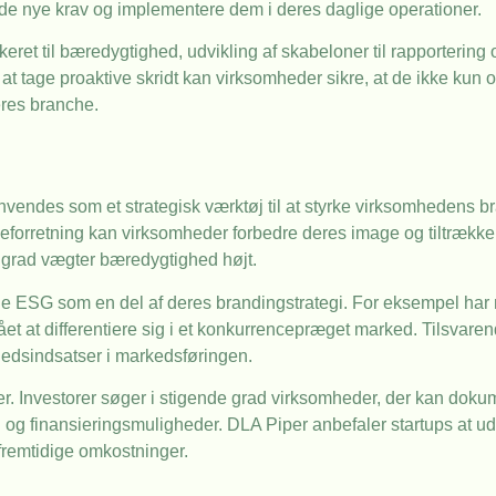
de nye krav og implementere dem i deres daglige operationer.
ikeret til bæredygtighed, udvikling af skabeloner til rapporterin
at tage proaktive skridt kan virksomheder sikre, at de ikke ku
eres branche.
endes som et strategisk værktøj til at styrke virksomhedens b
orretning kan virksomheder forbedre deres image og tiltrække i
de grad vægter bæredygtighed højt.
de ESG som en del af deres brandingstrategi. For eksempel ha
ået at differentiere sig i et konkurrencepræget marked. Tilsvare
hedsindsatser i markedsføringen.
. Investorer søger i stigende grad virksomheder, der kan doku
sel og finansieringsmuligheder. DLA Piper anbefaler startups at 
fremtidige omkostninger.