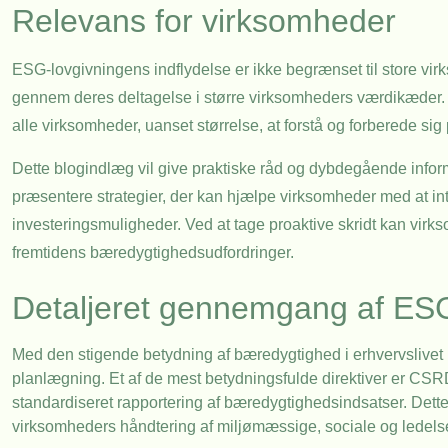
Relevans for virksomheder
ESG-lovgivningens indflydelse er ikke begrænset til store vi
gennem deres deltagelse i større virksomheders værdikæder. Fo
alle virksomheder, uanset størrelse, at forstå og forberede s
Dette blogindlæg vil give praktiske råd og dybdegående info
præsentere strategier, der kan hjælpe virksomheder med at inte
investeringsmuligheder. Ved at tage proaktive skridt kan vir
fremtidens bæredygtighedsudfordringer.
Detaljeret gennemgang af ES
Med den stigende betydning af bæredygtighed i erhvervslivet h
planlægning. Et af de mest betydningsfulde direktiver er CSRD
standardiseret rapportering af bæredygtighedsindsatser. Dette di
virksomheders håndtering af miljømæssige, sociale og ledel