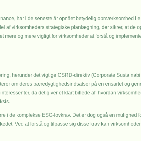
ernance, har i de seneste år opnået betydelig opmærksomhed i e
 del af virksomheders strategiske planlægning, der sikrer, at de o
t mere og mere vigtigt for virksomheder at forstå og implement
tering, herunder det vigtige CSRD-direktiv (Corporate Sustainabil
porterer om deres bæredygtighedsindsatser på en ensartet og ge
 interessenter, da det giver et klart billede af, hvordan virksomh
ksis.
re i de komplekse ESG-lovkrav. Det er dog også en mulighed for
kedet. Ved at forstå og tilpasse sig disse krav kan virksomhede