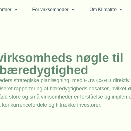
rtner
For virksomheder
Om Klimatræ
virksomheds nøgle til
 bæredygtighed
mheders strategiske planlægning, med EU's CSRD-direkti
iseret rapportering af bæredygtighedsindsatser, hvilket 
 både store og små virksomheder er forståelse og impleme
 konkurrencefordele og tiltrække investorer.