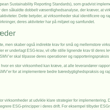
an Sustainability Reporting Standards), som gradvist implemen
er den såkaldte dobbelt væsentlighedsanalyse, der kræver, at v
aktiviteter. Dette betyder, at virksomheder skal identificere og 
irkninger, deres aktiviteter har på miljøet og samfundet.
kæder
kte, men skaber også indirekte krav for små og mellemstore vir
r underlagt ESG-krav, vil ofte stille lignende krav til deres le
V’er skal tilpasse deres operationer og rapporteringspraksis fo
, hvor en stor virksomhed kan kræve, at alle leverandører rapp
å SMV’er for at implementere bedre bæredygtighedspraksis og ra
for virksomheder at udvikle klare strategier for implementering.
egrere ESG-principper i deres drift. For eksempel tilbyder ESGr