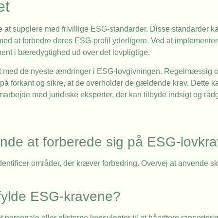
et
at supplere med frivillige ESG-standarder. Disse standarder k
 med at forbedre deres ESG-profil yderligere. Ved at implementere f
nt i bæredygtighed ud over det lovpligtige.
et med de nyeste ændringer i ESG-lovgivningen. Regelmæssig ov
å forkant og sikre, at de overholder de gældende krav. Dette k
rbejde med juridiske eksperter, der kan tilbyde indsigt og rådg
de at forberede sig på ESG-lovkr
ntificer områder, der kræver forbedring. Overvej at anvende sk
pfylde ESG-kravene?
personale eller eksterne konsulenter til at håndtere rapporteri