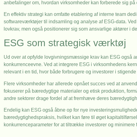
anbefalinger om, hvordan virksomheder kan forberede sig på 
En effektiv strategi kan omfatte etablering af interne team ded
softwareværktøjer til indsamling og analyse af ESG-data. Ved 
lovkrav, men også positionerer sig som ansvarlige aktører i d
ESG som strategisk værktøj
Ud over at opfylde lovgivningsmæssige krav kan ESG også anv
konkurrenceevne. Ved at integrere ESG i virksomhedens kernef
relevant i en tid, hvor både forbrugere og investorer i stigen
Flere virksomheder har allerede opnået succes ved at anven
fokuserer på bæredygtige materialer og etisk produktion, form
andre sektorer drage fordel af at fremhæve deres bæredygtig
Endelig kan ESG også åbne op for nye investeringsmuligheder
bæredygtighedspraksis, hvilket kan føre til øget kapitaltilfør
konkurrenceparameter for at tiltrække investorer og minimere 