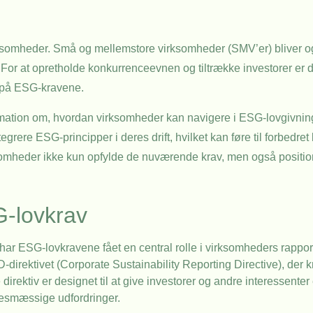
rksomheder. Små og mellemstore virksomheder (SMV’er) bliver og
r at opretholde konkurrenceevnen og tiltrække investorer er det
ig på ESG-kravene.
rmation om, hvordan virksomheder kan navigere i ESG-lovgivning
grere ESG-principper i deres drift, hvilket kan føre til forbedre
ksomheder ikke kun opfylde de nuværende krav, men også position
G-lovkrav
ar ESG-lovkravene fået en central rolle i virksomheders rappor
-direktivet (Corporate Sustainability Reporting Directive), der
rektiv er designet til at give investorer og andre interessenter et
sesmæssige udfordringer.