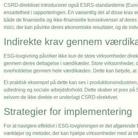
CSRD-direktivet introducerer også ESRS-standarderne (Europe
ensartethed i rapporteringen. En væsentlig del af disse krav 
både de finansielle og ikke-finansielle konsekvenser af deres 
risici, der kan påvirke deres økonomiske resultater, og de indv
Indirekte krav gennem værdi
ESG-lovgivning påvirker ikke kun de store virksomheder dire
gennem deres deltagelse i værdikæder. Store virksomheder, der e
overholdelse gennem hele værdikæden. Dette kan betyde, at SM
Et praktisk eksempel på dette kan ses i produktionsindustrien
udledning og sociale arbejdsforhold. Dette skaber et pres p
selvom de ikke direkte er underlagt CSRD-direktivet.
Strategier for implementering
For at navigere effektivt i ESG-lovgivningen er det afgørende 
værktøjer og metoder, der kan hjælpe virksomheder med at int