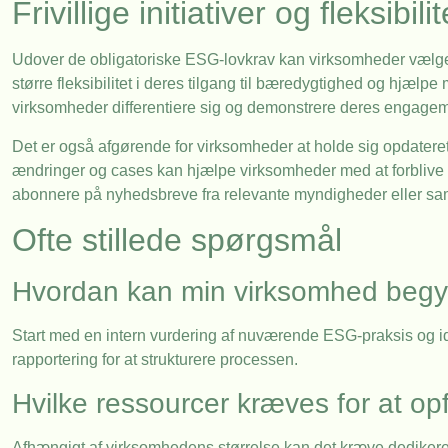
Frivillige initiativer og fleksibilit
Udover de obligatoriske ESG-lovkrav kan virksomheder vælge 
større fleksibilitet i deres tilgang til bæredygtighed og hjælpe
virksomheder differentiere sig og demonstrere deres engageme
Det er også afgørende for virksomheder at holde sig opdater
ændringer og cases kan hjælpe virksomheder med at forblive p
abonnere på nyhedsbreve fra relevante myndigheder eller sama
Ofte stillede spørgsmål
Hvordan kan min virksomhed begyn
Start med en intern vurdering af nuværende ESG-praksis og ide
rapportering for at strukturere processen.
Hvilke ressourcer kræves for at o
Afhængigt af virksomhedens størrelse kan det kræve dedikeret 