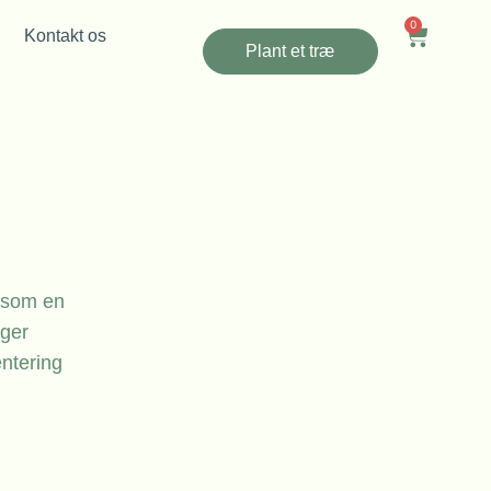
0
Kontakt os
Plant et træ
v som en
øger
ntering