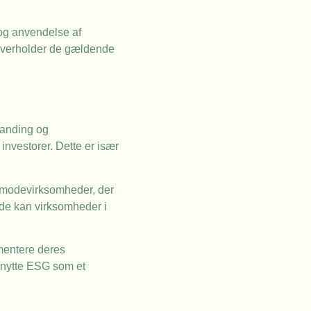
g og anvendelse af
n overholder de gældende
randing og
nvestorer. Dette er især
r modevirksomheder, der
nde kan virksomheder i
mentere deres
udnytte ESG som et