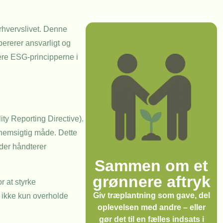
rhvervslivet. Denne
pererer ansvarligt og
ere ESG-principperne i
ity Reporting Directive).
nnemsigtig måde. Dette
eder håndterer
Sammen om et
grønnere aftryk
 at styrke
Giv træplantning som gave, del
r ikke kun overholde
oplevelsen med andre – eller
gør det til en fælles indsats i