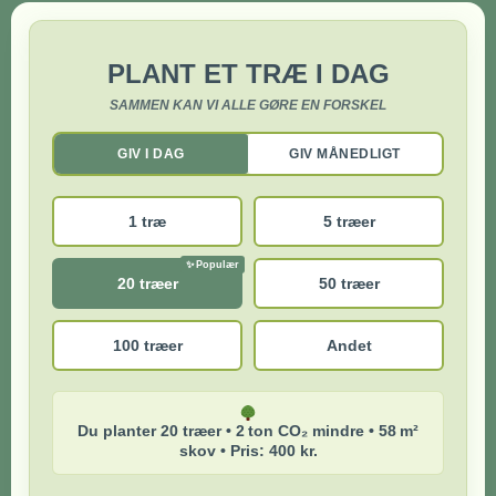
PLANT ET TRÆ I DAG
SAMMEN KAN VI ALLE GØRE EN FORSKEL
GIV I DAG
GIV MÅNEDLIGT
1 træ
5 træer
20 træer
50 træer
100 træer
Andet
Du planter 20 træer • 2 ton CO₂ mindre • 58 m²
skov • Pris: 400 kr.