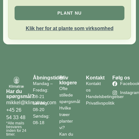
PLANT NU
Klik her for at plante som virksomhed
Åbningstider
Bliv
Kontakt
Følg os
klogere
Mandag –
Kontakt
Faceboo
Ofte
Fredag:
os
Har du
Instagra
stillede
spørgsmål?
08-21
Handelsbetingelser
spørgsmål
mikkel@klimatrae.com
Lørdag:
Privatlivspolitik
Hvilke
08-20
+45 26
træer
Søndag:
54 33 48
planter
08-18
*Alle mails
besvares
vi?
inden for 24
Kan du
timer.